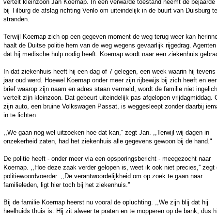
vertelt kleinzoon Jan Koernap. In een verwarde toestand neemt de bejaard
bij Tilburg de afslag richting Venlo om uiteindelijk in de buurt van Duisburg t
stranden.
Terwijl Koernap zich op een gegeven moment de weg terug weer kan herinne
haalt de Duitse politie hem van de weg wegens gevaarlijk rijgedrag. Agenten
dat hij medische hulp nodig heeft. Koernap wordt naar een ziekenhuis gebra
In dat ziekenhuis heeft hij een dag of 7 gelegen, een week waarin hij tevens
jaar oud werd. Hoewel Koernap onder meer zijn rijbewijs bij zich heeft en ee
brief waarop zijn naam en adres staan vermeld, wordt de familie niet ingelich
vertelt zijn kleinzoon. Dat gebeurt uiteindelijk pas afgelopen vrijdagmiddag.
zijn auto, een bruine Volkswagen Passat, is weggesleept zonder daarbij ie
in te lichten.
,,We gaan nog wel uitzoeken hoe dat kan,'' zegt Jan. ,,Terwijl wij dagen in
onzekerheid zaten, had het ziekenhuis alle gegevens gewoon bij de hand."
De politie heeft - onder meer via een opsporingsbericht - meegezocht naar
Koernap. ,,Hoe deze zaak verder gelopen is, weet ik ook niet precies,'' zegt
politiewoordvoerder. ,,De verantwoordelijkheid om op zoek te gaan naar
familieleden, ligt hier toch bij het ziekenhuis.''
Bij de familie Koernap heerst nu vooral de opluchting. ,,We zijn blij dat hij
heelhuids thuis is. Hij zit alweer te praten en te mopperen op de bank, dus hi