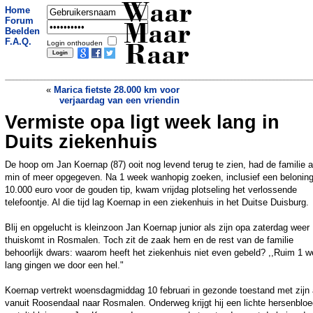
Waar
Home
Forum
Maar
Beelden
F.A.Q.
Login onthouden
Raar
«
Marica fietste 28.000 km voor
verjaardag van een vriendin
Vermiste opa ligt week lang in
Droom komt uit: Glenn (23) sliep in een
snoepwinkel
»
Duits ziekenhuis
De hoop om Jan Koernap (87) ooit nog levend terug te zien, had de familie a
min of meer opgegeven. Na 1 week wanhopig zoeken, inclusief een belonin
10.000 euro voor de gouden tip, kwam vrijdag plotseling het verlossende
telefoontje. Al die tijd lag Koernap in een ziekenhuis in het Duitse Duisburg.
Blij en opgelucht is kleinzoon Jan Koernap junior als zijn opa zaterdag weer
thuiskomt in Rosmalen. Toch zit de zaak hem en de rest van de familie
behoorlijk dwars: waarom heeft het ziekenhuis niet even gebeld? ,,Ruim 1 
lang gingen we door een hel."
Koernap vertrekt woensdagmiddag 10 februari in gezonde toestand met zijn 
vanuit Roosendaal naar Rosmalen. Onderweg krijgt hij een lichte hersenbloe