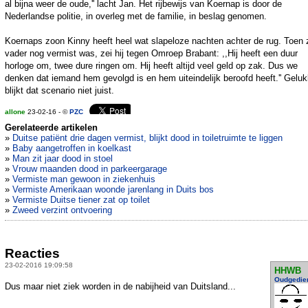
al bijna weer de oude,'' lacht Jan. Het rijbewijs van Koernap is door de
Nederlandse politie, in overleg met de familie, in beslag genomen.
Koernaps zoon Kinny heeft heel wat slapeloze nachten achter de rug. Toen z
vader nog vermist was, zei hij tegen Omroep Brabant: ,,Hij heeft een duur
horloge om, twee dure ringen om. Hij heeft altijd veel geld op zak. Dus we
denken dat iemand hem gevolgd is en hem uiteindelijk beroofd heeft.'' Geluk
blijkt dat scenario niet juist.
allone
23-02-16 - ©
PZC
Gerelateerde artikelen
»
Duitse patiënt drie dagen vermist, blijkt dood in toiletruimte te liggen
»
Baby aangetroffen in koelkast
»
Man zit jaar dood in stoel
»
Vrouw maanden dood in parkeergarage
»
Vermiste man gewoon in ziekenhuis
»
Vermiste Amerikaan woonde jarenlang in Duits bos
»
Vermiste Duitse tiener zat op toilet
»
Zweed verzint ontvoering
Reacties
23-02-2016 19:09:58
HHWB
Oudgedie
Dus maar niet ziek worden in de nabijheid van Duitsland...