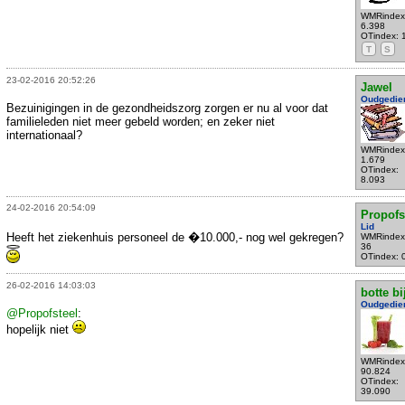
WMRindex
6.398
OTindex: 
T
S
23-02-2016 20:52:26
Jawel
Oudgedie
Bezuinigingen in de gezondheidszorg zorgen er nu al voor dat
familieleden niet meer gebeld worden; en zeker niet
internationaal?
WMRindex
1.679
OTindex:
8.093
24-02-2016 20:54:09
Propofs
Lid
Heeft het ziekenhuis personeel de �10.000,- nog wel gekregen?
WMRindex
36
OTindex: 
26-02-2016 14:03:03
botte bi
Oudgedie
@Propofsteel
:
hopelijk niet
WMRindex
90.824
OTindex:
39.090