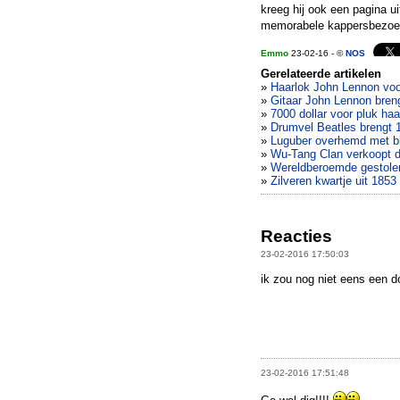
kreeg hij ook een pagina u
memorabele kappersbezoe
Emmo
23-02-16 - ©
NOS
Gerelateerde artikelen
»
Haarlok John Lennon voo
»
Gitaar John Lennon bren
»
7000 dollar voor pluk ha
»
Drumvel Beatles brengt 1
»
Luguber overhemd met b
»
Wu-Tang Clan verkoopt d
»
Wereldberoemde gestolen
»
Zilveren kwartje uit 1853
Reacties
23-02-2016 17:50:03
ik zou nog niet eens een d
23-02-2016 17:51:48