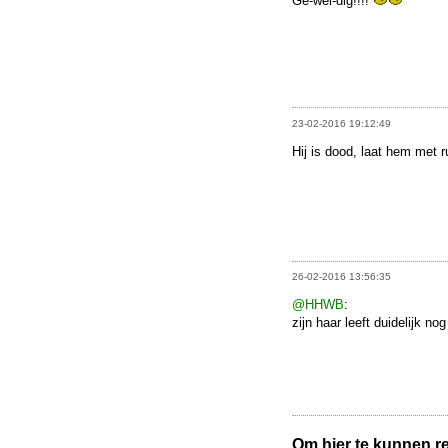
Ge-wel-dig!!!!
23-02-2016 19:12:49
Hij is dood, laat hem met ru
26-02-2016 13:56:35
@HHWB
:
zijn haar leeft duidelijk no
Om hier te kunnen rea