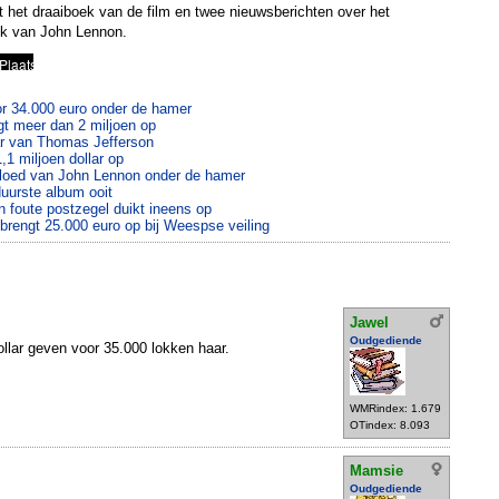
it het draaiboek van de film en twee nieuwsberichten over het
k van John Lennon.
r 34.000 euro onder de hamer
gt meer dan 2 miljoen op
ar van Thomas Jefferson
,1 miljoen dollar op
loed van John Lennon onder de hamer
uurste album ooit
 foute postzegel duikt ineens op
 brengt 25.000 euro op bij Weespse veiling
Jawel
Oudgediende
ollar geven voor 35.000 lokken haar.
WMRindex: 1.679
OTindex: 8.093
Mamsie
Oudgediende