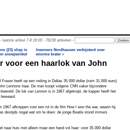
- laatste artikel
7-8 18:00
-
78238
artikelen -
nn (23) sliep in
Inwoners Nordhausen verbijsterd over
en snoepwinkel
enorme krater
»
ar voor een haarlok van John
Fraser heeft op een veiling in Dallas 35.000 dollar (ruim 31.000 euro)
John Lennons haar. De man koopt volgens CNN vaker bijzondere
ntwereld. De lok van Lennon is in 1967 afgeknipt, de kapper heeft het
ar bewaard.
 1967 afknippen voor een rol in de film How I won the war, waarin hij
as destijds nogal wat om te doen: de jonge Beatle stond immers
et naar huis met alleen maar een hand vol haar: voor 35.000 dollar