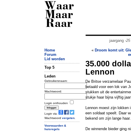
Waar
Maar
Raar
jaargang
-25
Home
«
Droom komt uit: Gle
Forum
e
Lid worden
35.000 doll
Top 5
Lennon
Leden
Gebruikersnaam:
De Britse verzamelaar Paul 
betaald voor een lok van 
Wachtwoord:
stukken uit de entertainme
stukje haar bijna vijftig ja
Login onthouden
Lennon moest zijn lokken in
een soldaat speelt. Daar w
Login via:
bekend om zijn lange haar.
Wachtwoord
vergeten
.
Voorwaarden &
De winnende bieder ging ni
huisregels