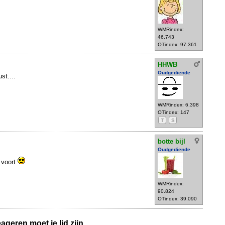
WMRindex:
46.743
OTindex: 97.361
HHWB
Oudgediende
st....
WMRindex: 6.398
OTindex: 147
T
S
botte bijl
Oudgediende
g voort
WMRindex:
90.824
OTindex: 39.090
geren moet je lid zijn.