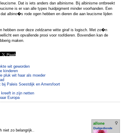
ucisme. Dat is iets anders dan albinisme. Bij albinisme ontbreekt
leucisme is er van alle types huidpigment minder voorhanden. Een
is dat albino�s rode ogen hebben en dieren die aan leucisme lijden
n hebben over deze zeldzame witte giraf is logisch. Met zo�n
 wellicht een opvallende prooi voor roofdieren. Bovendien kan de
ebberig maken.
ekte wit geworden
e kinderen
e pluk wit haar als moeder
tad
bij Paleis Soestdijk en Amersfoort
kreeft in zijn netten
naar Europa
allone
Oudgediende
 niet zo belangrijk..