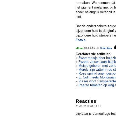
te maken. We noemen dat le
het pigment melanine, bij 
ander belangrijk verschil 
niet.
Dat de onderzoekers zorge
bijzondere huid is de giraf
bijzondere huid stropers h
Foto's
allone
31-01-16 - ©
Scientias
Gerelateerde artikelen
»
Zwart meisje door huidzi
»
Zwarte vrouw baart blank
»
Meisje geboren met zelfd
»
Merels zijn witter in de s
»
Roze sprinkhanen gespot 
»
E. Coli meets Mondriaan
»
Visser vindt transparante 
»
Paarse tomaten op weg 
Reacties
31-01-2016 09:19:11
blijkbaar is camouflage toch