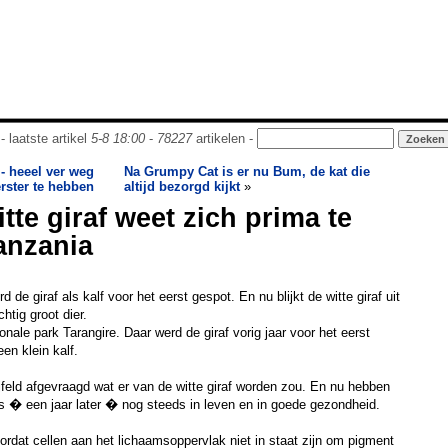
- laatste artikel
5-8 18:00
-
78227
artikelen -
 - heeel ver weg
Na Grumpy Cat is er nu Bum, de kat die
rster te hebben
altijd bezorgd kijkt
»
tte giraf weet zich prima te
anzania
rd de giraf als kalf voor het eerst gespot. En nu blijkt de witte giraf uit
chtig groot dier.
ionale park Tarangire. Daar werd de giraf vorig jaar voor het eerst
en klein kalf.
feld afgevraagd wat er van de witte giraf worden zou. En nu hebben
is � een jaar later � nog steeds in leven en in goede gezondheid.
oordat cellen aan het lichaamsoppervlak niet in staat zijn om pigment