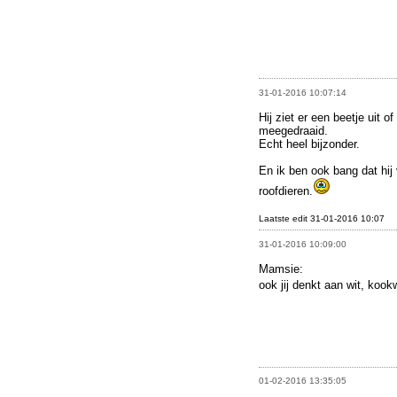
31-01-2016 10:07:14
Hij ziet er een beetje uit
meegedraaid.
Echt heel bijzonder.
En ik ben ook bang dat hi
roofdieren.
Laatste edit 31-01-2016 10:07
31-01-2016 10:09:00
Mamsie:
ook jij denkt aan wit, koo
01-02-2016 13:35:05