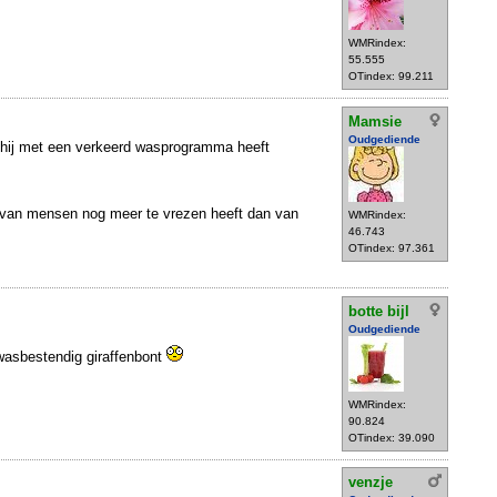
WMRindex:
55.555
OTindex: 99.211
Mamsie
Oudgediende
 of hij met een verkeerd wasprogramma heeft
j van mensen nog meer te vrezen heeft dan van
WMRindex:
46.743
OTindex: 97.361
botte bijl
Oudgediende
kwasbestendig giraffenbont
WMRindex:
90.824
OTindex: 39.090
venzje