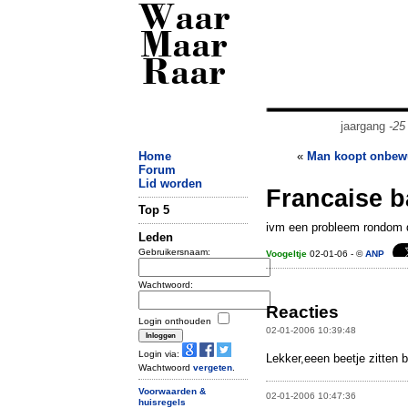
Waar
Maar
Raar
jaargang
-25
Home
«
Man koopt onbewu
Forum
Lid worden
Francaise b
Top 5
ivm een probleem rondom de 
Leden
Gebruikersnaam:
Voogeltje
02-01-06 - ©
ANP
Wachtwoord:
Reacties
Login onthouden
02-01-2006 10:39:48
Login via:
Lekker,eeen beetje zitten b
Wachtwoord
vergeten
.
Voorwaarden &
02-01-2006 10:47:36
huisregels