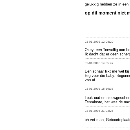
gelukkig hebben ze in een 
op dit moment niet m
02-01-2006 12:08:20
Okey, een Toevallig aan bo
Ik dacht dat er geen sche
02-01-2006 14:35:47
Een schaar lijkt me wel bij
Erg voor die baby. Begonne
van af.
02-01-2006 18:59:38
Leuk oud-en nieuwgesche
Tenminste, het was de nac
02-01-2006 21:04:25
oh vet man, Geboorteplaat