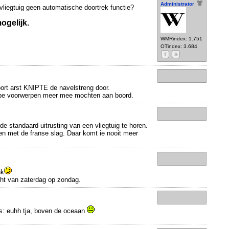
Administrator
vliegtuig geen automatische doortrek functie?
ogelijk.
WMRindex: 1.751
OTindex: 3.684
T
S
ort arst KNIPTE de navelstreng door.
rpe voorwerpen meer mee mochten aan boord.
 de standaard-uitrusting van een vliegtuig te horen.
n met de franse slag. Daar komt ie nooit meer
nk
ht van zaterdag op zondag.
s: euhh tja, boven de oceaan