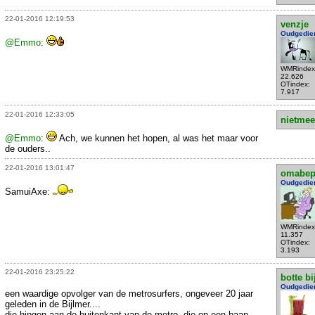
22-01-2016 12:19:53
venzje
Oudgedie
@Emmo
:
WMRindex
22.626
OTindex:
7.917
22-01-2016 12:33:05
nietmee
@Emmo
:
Ach, we kunnen het hopen, al was het maar voor
de ouders..
22-01-2016 13:01:47
omabe
Oudgedie
SamuiAxe:
WMRindex
11.357
OTindex:
3.193
22-01-2016 23:25:22
botte bi
Oudgedie
een waardige opvolger van de metrosurfers, ongeveer 20 jaar
geleden in de Bijlmer....
die hingen aan de buitenkant van de metro, die op een baan -