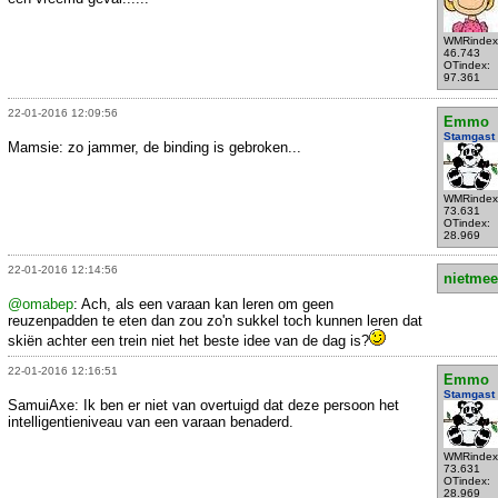
WMRindex
46.743
OTindex:
97.361
22-01-2016 12:09:56
Emmo
Stamgast
Mamsie: zo jammer, de binding is gebroken...
WMRindex
73.631
OTindex:
28.969
22-01-2016 12:14:56
nietmee
@omabep
: Ach, als een varaan kan leren om geen
reuzenpadden te eten dan zou zo'n sukkel toch kunnen leren dat
skiën achter een trein niet het beste idee van de dag is?
22-01-2016 12:16:51
Emmo
Stamgast
SamuiAxe: Ik ben er niet van overtuigd dat deze persoon het
intelligentieniveau van een varaan benaderd.
WMRindex
73.631
OTindex:
28.969