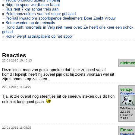
»
Vrouw onthoofd tijdens vrijpartij
»
Ritje op spoor wordt man fataal
»
Rus rent 7 km achter trein aan
»
Pokemonzoekers van het spoor gehaald
»
ProRail kwaad om spoorlopende deelnemers Boer Zoekt Vrouw
»
Beter worden op de treinrails
»
Hond durft horrorrails in Velp niet meer over: Ze heeft drie keer een schok
gehad
»
Roker werpt astmapatient op het spoor
Reacties
22-01-2016 10:45:13
nietmee
Deze idioot mag van geluk spreken dat hij er zo goed vanaf
komt! Hopelijk heeft hij zoveel pijn dat hij zoiets voortaan wel uit
zijn stomme kop zal laten..
22-01-2016 11:04:22
venzje
Oudgedie
Tja, ik zie overal nog steentjes uit de sneeuw steken dus dit kon
ook niet lang goed gaan.
WMRindex
22.626
OTindex:
7.917
22-01-2016 11:05:33
Emmo
Stamgast