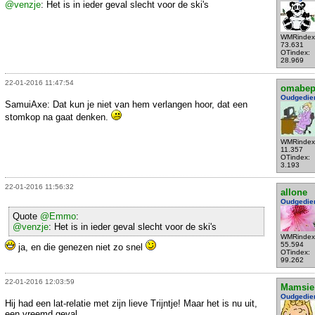
@venzje
: Het is in ieder geval slecht voor de ski's
WMRindex
73.631
OTindex:
28.969
22-01-2016 11:47:54
omabe
Oudgedie
SamuiAxe: Dat kun je niet van hem verlangen hoor, dat een
stomkop na gaat denken.
WMRindex
11.357
OTindex:
3.193
22-01-2016 11:56:32
allone
Oudgedie
Quote
@Emmo
:
@venzje
: Het is in ieder geval slecht voor de ski's
WMRindex
55.594
ja, en die genezen niet zo snel
OTindex:
99.262
22-01-2016 12:03:59
Mamsie
Oudgedie
Hij had een lat-relatie met zijn lieve Trijntje! Maar het is nu uit,
een vreemd geval......