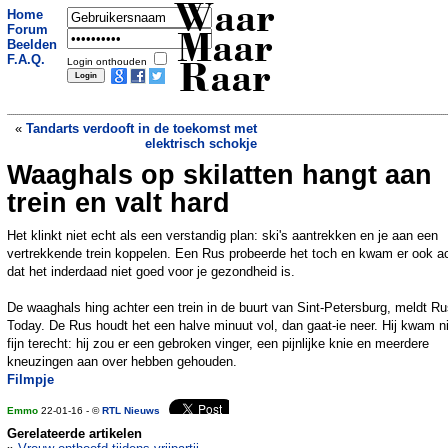
Waar
Home
Forum
Maar
Beelden
F.A.Q.
Login onthouden
Raar
«
Tandarts verdooft in de toekomst met
elektrisch schokje
Waaghals op skilatten hangt aan
Ondraaglijke stank door duizenden
aangespoelde inktvissen
»
trein en valt hard
Het klinkt niet echt als een verstandig plan: ski's aantrekken en je aan een
vertrekkende trein koppelen. Een Rus probeerde het toch en kwam er ook a
dat het inderdaad niet goed voor je gezondheid is.
De waaghals hing achter een trein in de buurt van Sint-Petersburg, meldt Ru
Today. De Rus houdt het een halve minuut vol, dan gaat-ie neer. Hij kwam n
fijn terecht: hij zou er een gebroken vinger, een pijnlijke knie en meerdere
kneuzingen aan over hebben gehouden.
Filmpje
Emmo
22-01-16 - ©
RTL Nieuws
Gerelateerde artikelen