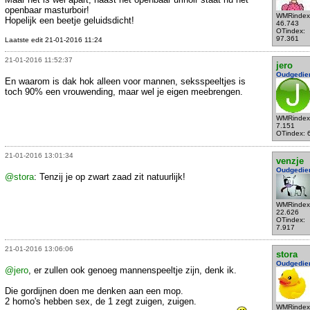
openbaar masturboir!
WMRindex
Hopelijk een beetje geluidsdicht!
46.743
OTindex:
97.361
Laatste edit 21-01-2016 11:24
21-01-2016 11:52:37
jero
Oudgedie
En waarom is dak hok alleen voor mannen, seksspeeltjes is
toch 90% een vrouwending, maar wel je eigen meebrengen.
WMRindex
7.151
OTindex: 
21-01-2016 13:01:34
venzje
Oudgedie
@stora
: Tenzij je op zwart zaad zit natuurlijk!
WMRindex
22.626
OTindex:
7.917
21-01-2016 13:06:06
stora
Oudgedie
@jero
, er zullen ook genoeg mannenspeeltje zijn, denk ik.
Die gordijnen doen me denken aan een mop.
2 homo's hebben sex, de 1 zegt zuigen, zuigen.
WMRindex