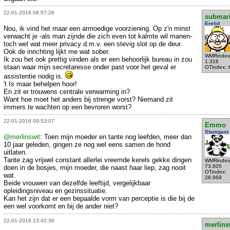
22-01-2016 08:57:26
submar
Erelid
Nou, ik vind het maar een armoedige voorziening. Op z'n minst
verwacht je -als man zijnde die zich even tot kalmte wil manen-
toch wel wat meer privacy d.m.v. een stevig slot op de deur.
Ook de inrichting lijkt me wat sober.
WMRindex
Ik zou het ook prettig vinden als er een behoorlijk bureau in zou
1.316
staan waar mijn secretaresse onder past voor het geval er
OTindex: 
assistentie nodig is.
't Is maar behelpen hoor!
En zit er trouwens centrale verwarming in?
Want hoe moet het anders bij strenge vorst? Niemand zit
immers te wachten op een bevroren worst?
22-01-2016 09:53:07
Emmo
Stamgast
@merlinswit
: Toen mijn moeder en tante nog leefden, meer dan
10 jaar geleden, gingen ze nog wel eens samen de hond
uitlaten.
Tante zag vrijwel constant allerlei vreemde kerels gekke dingen
WMRindex
73.605
doen in de bosjes, mijn moeder, die naast haar liep, zag nooit
OTindex:
wat.
28.969
Beide vrouwen van dezelfde leeftijd, vergelijkbaar
opleidingsniveau en gezinssituatie.
Kan het zijn dat er een bepaalde vorm van perceptie is die bij de
een wel voorkomt en bij de ander niet?
22-01-2016 13:42:36
merlins