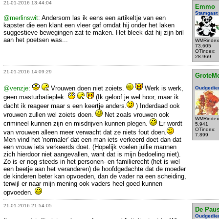
21-01-2016 13:44:04
Emmo
Stamgast
@merlinswit
: Andersom las ik eens een artikeltje van een
kapster die een klant een vleer gaf omdat hij onder het laken
suggestieve bewegingen zat te maken. Het bleek dat hij zijn bril
aan het poetsen was...
WMRindex
73.605
OTindex:
28.969
21-01-2016 14:09:29
GroteM
@venzje
:
Vrouwen doen niet zoiets.
Werk is werk,
Oudgedie
geen masturbatieplek.
(Ik geloof je wel hoor, maar ik
dacht ik reageer maar s een keertje anders.
) Inderdaad ook
vrouwen zullen wel zoiets doen.
Net zoals vrouwen ook
WMRindex
crimineel kunnen zijn en misdrijven kunnen plegen.
Er wordt
5.941
OTindex:
van vrouwen alleen meer verwacht dat ze niets fout doen.
7.899
Men vind het 'normaler' dat een man iets verkeerd doet dan dat
een vrouw iets verkeerds doet. (Hopelijk voelen jullie mannen
zich hierdoor niet aangevallen, want dat is mijn bedoeling niet).
Zo is er nog steeds in het personen- en familierecht (het is wel
een beetje aan het veranderen) de hoofdgedachte dat de moeder
de kinderen beter kan opvoeden, dan de vader na een scheiding,
terwijl er naar mijn mening ook vaders heel goed kunnen
opvoeden.
21-01-2016 21:54:05
De Pau
Oudgedie