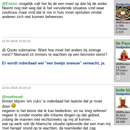
@Emmo
: mogelijk valt het bij de een meer op dan bij de ander.
Oudgedie
Neemt nog niet weg dat ik het vervelende situaties vind waar
zeurkous maar vind dat ik me in huis moet opsluiten omdat
anderen zich niet kunnen beheersen.
WMRindex
4.789
OTindex:
3.325
22-01-2016 22:02:22
De Pau
Oudgedie
@ Quote submarine: Want hoe moet het anders bij strenge
vorst? Niemand zit immers te wachten op een bevroren worst?
Er wordt inderdaad wel "een beetje sneeuw" verwacht, ja.
WMRindex
14.206
OTindex:
20.331
S
22-01-2016 22:24:13
botte bi
Oudgedie
@merlinswit
:
binnen blijven 'om zuks' is inderdaad het laatste dat je moet
doen
negeren is het beste dat ik kan bedenken, en na 'enig oefenen'
WMRindex
negeer ik zonder moeite alle irritante dingen op dat gebied,
90.824
OTindex:
zolang de mannen niet rechtstreeks op mij af komen....
39.090
wat op werk ooit de hilarische situatie opleverde dat een man mij
'met hengel' stond op te wachten, de teamleider dat zag