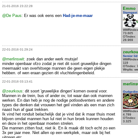
21-01-2016 23:22:28
Emmo
Stamgast
@De Paus
: Er was ook eens een
Had-je-me-maar
WMRindex
73.605
OTindex:
28.969
22-01-2016 01:29:24
zeurko
Senior lid
@merlinswit
: zoek dan ander werk mutsje!
WMRindex
119
minder openbaar ofzo zodat je niet dit soort gruwelijke dingen
OTindex: 
meemaakt van overhitsege mannen die geen eigen plekje
Wnplts: we
hebben. of wen eraan gezien dit vluchtelingenbeleid.
22-01-2016 03:13:41
merlins
@zeurkous
: dit soort 'gruwelijke dingen' komen overal voor.
Oudgedie
Mannen in de trein, bus of ander ov, tot waar dan ook mannen
werken. En dan heb je nog de nodige potloodventers en andere
types die denken dat vrouwen het geil vinden als een man zich
naast hun af gaat trekken.
WMRindex
Ik vind het ronduit belachelijk dat je vind dat ik maar thuis moet
4.789
OTindex:
blijven omdat mannen hun lul niet in hun broek kunnen houden
3.325
en deze in het openbaar moeten strelen.
Die mannen zitten fout, niet ik. En ik maak dit toch echt zo een
3x per jaar mee. Niet allen op een werkplek, maar ook bij het
uitgaan etc.