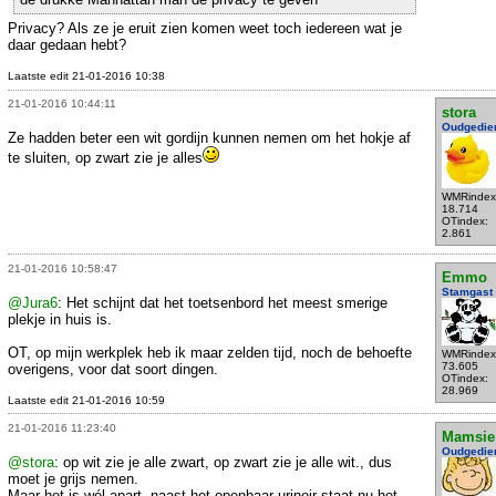
Privacy? Als ze je eruit zien komen weet toch iedereen wat je
daar gedaan hebt?
Laatste edit 21-01-2016 10:38
21-01-2016 10:44:11
stora
Oudgedie
Ze hadden beter een wit gordijn kunnen nemen om het hokje af
te sluiten, op zwart zie je alles
WMRindex
18.714
OTindex:
2.861
21-01-2016 10:58:47
Emmo
Stamgast
@Jura6
: Het schijnt dat het toetsenbord het meest smerige
plekje in huis is.
OT, op mijn werkplek heb ik maar zelden tijd, noch de behoefte
WMRindex
73.605
overigens, voor dat soort dingen.
OTindex:
28.969
Laatste edit 21-01-2016 10:59
21-01-2016 11:23:40
Mamsie
Oudgedie
@stora
: op wit zie je alle zwart, op zwart zie je alle wit., dus
moet je grijs nemen.
Maar het is wél apart, naast het openbaar urinoir staat nu het