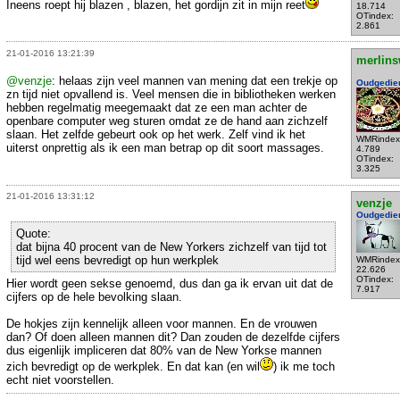
Ineens roept hij blazen , blazen, het gordijn zit in mijn reet
18.714
OTindex:
2.861
21-01-2016 13:21:39
merlins
@venzje
: helaas zijn veel mannen van mening dat een trekje op
Oudgedie
zn tijd niet opvallend is. Veel mensen die in bibliotheken werken
hebben regelmatig meegemaakt dat ze een man achter de
openbare computer weg sturen omdat ze de hand aan zichzelf
slaan. Het zelfde gebeurt ook op het werk. Zelf vind ik het
WMRindex
uiterst onprettig als ik een man betrap op dit soort massages.
4.789
OTindex:
3.325
21-01-2016 13:31:12
venzje
Oudgedie
Quote:
dat bijna 40 procent van de New Yorkers zichzelf van tijd tot
tijd wel eens bevredigt op hun werkplek
WMRindex
22.626
OTindex:
Hier wordt geen sekse genoemd, dus dan ga ik ervan uit dat de
7.917
cijfers op de hele bevolking slaan.
De hokjes zijn kennelijk alleen voor mannen. En de vrouwen
dan? Of doen alleen mannen dit? Dan zouden de dezelfde cijfers
dus eigenlijk impliceren dat 80% van de New Yorkse mannen
zich bevredigt op de werkplek. En dat kan (en wil
) ik me toch
echt niet voorstellen.