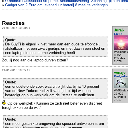
»
Utrechtse basisschool stopt met sinterklaasviering: Spanning, pijn en onru
»
Gadget van 2 Euro om levensduur batterij 8 maal te verlengen
Reacties
21-01-2016 10:08:01
Jura6
Erelid
Quote:
De GuyFi is eigenlijk niet meer dan een oude telefooncel,
afsluitbaar met een zwart gordijn, en met daarin een stoel en
WMRindex
een laptop die een internetverbinding heeft.
3.151
OTindex:
Zou jij nog aan die laptop durven zitten?
2.078
21-01-2016 10:35:12
venzje
Oudgedie
Quote:
een enquête-onderzoek waaruit blijkt dat bijna 40 procent
van de New Yorkers zichzelf van tijd tot tijd wel eens
WMRindex
22.626
bevredigt op hun werkplek om de "stress te verlichten.
OTindex:
7.917
Op de werkplek? Kunnen ze zich niet beter even discreet
terugtrekken op de wc?
Quote:
een meer geschikte omgeving die speciaal ontworpen is om
de drukke Manhattan man de privacy te geven