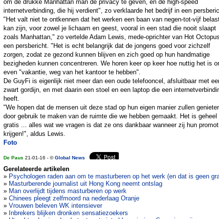
om de drukke Manhattan man de privacy te geven, en de high-speed
internetverbinding, die hij verdient", zo verklaarde het bedrijf in een persberic
"Het valt niet te ontkennen dat het werken een baan van negen-tot-vijf belas
kan zijn, voor zowel je lichaam en geest, vooral in een stad die nooit slaapt
zoals Manhattan," zo vertelde Adam Lewis, mede-oprichter van Hot Octopus
een persbericht. "Het is echt belangrijk dat de jongens goed voor zichzelf
zorgen, zodat ze gezond kunnen blijven en zich goed op hun handmatige
bezigheden kunnen concentreren. We horen keer op keer hoe nuttig het is 
even "vakantie, weg van het kantoor te hebben".
De GuyFi is eigenlijk niet meer dan een oude telefooncel, afsluitbaar met ee
zwart gordijn, en met daarin een stoel en een laptop die een internetverbindi
heeft.
"We hopen dat de mensen uit deze stad op hun eigen manier zullen geniete
door gebruik te maken van de ruimte die we hebben gemaakt. Het is geheel
gratis ... alles wat we vragen is dat ze ons dankbaar wanneer zij hun promot
krijgen!", aldus Lewis.
Foto
De Paus
21-01-16 - ©
Global News
Gerelateerde artikelen
»
Psychologen raden aan om te masturberen op het werk (en dat is geen gr
»
Masturberende journalist uit Hong Kong neemt ontslag
»
Man overlijdt tijdens masturberen op werk
»
Chinees pleegt zelfmoord na nederlaag Oranje
»
Vrouwen beleven WK intensiever
»
Inbrekers blijken dronken sensatiezoekers