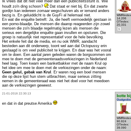
Ik vrees dat dit niet veel meer dan een publiciteitsstunt is. Wie
houdt zo'n ding schoon?
Dat staat er niet bij. En dat zwarte
gordijn kan iedereen zomaar wegschuiven als er iemand anders
bezig is. En geluiddicht is de GuyFi al helemaal niet.
WMRindex
14.206
En wat die enquête betreft: Ja, die heeft vermoedelijk gestaan in
OTindex:
een porno-blaadje. De mensen die daarop reageerden zijn zowel
20.331
mensen die zo'n blaadje regelmatig lezen als mensen die
S
serieus een dergelijke enquête gaan invullen en opsturen. Die
groep is natuurlijk niet representatief voor de hele bevolking.
Het enkele feit dat de media, en nu ook WMR, aandacht
besteden aan dit onderwerp, toont wel aan dat Octopussy erin
geslaagd is om veel publiciteit te krijgen. En daar was het vooral
om te doen. Een aantal jaren geleden waren de borgsommen om
mee te doen met de gemeenteraadsverkiezingen in Nederland
heel laag. Toen kwam een banketbakker met de naam Krul op
het idee om mee te doen met de verkiezingen onder de naam:
Geen gelul, gebak van Krul
. Er waren nog een boel mensen
die op deze lijst hun stem uitbrachten, maar serieus zitting
nemen in de gemeenteraad was niet het doel voor het meedoen
aan de verkiezingen geweest.
21-01-2016 22:30:13
botte bi
Oudgedie
en dat in dat preutse Amerika
WMRindex
90.824
OTindex:
39.090