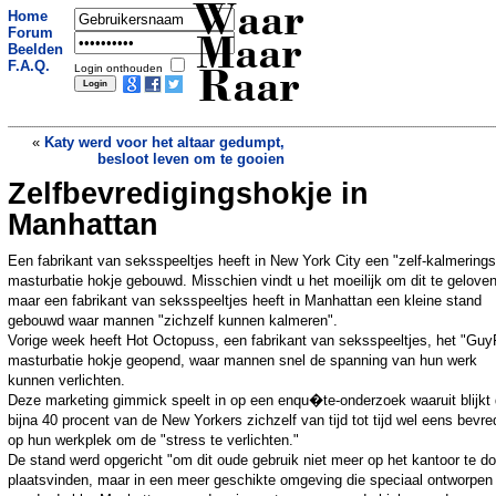
Waar
Home
Forum
Maar
Beelden
F.A.Q.
Login onthouden
Raar
«
Katy werd voor het altaar gedumpt,
besloot leven om te gooien
Zelfbevredigingshokje in
Imam vangt zwerfkatten op
»
Manhattan
Een fabrikant van seksspeeltjes heeft in New York City een "zelf-kalmerings
masturbatie hokje gebouwd. Misschien vindt u het moeilijk om dit te geloven
maar een fabrikant van seksspeeltjes heeft in Manhattan een kleine stand
gebouwd waar mannen "zichzelf kunnen kalmeren".
Vorige week heeft Hot Octopuss, een fabrikant van seksspeeltjes, het "Guy
masturbatie hokje geopend, waar mannen snel de spanning van hun werk
kunnen verlichten.
Deze marketing gimmick speelt in op een enqu�te-onderzoek waaruit blijkt 
bijna 40 procent van de New Yorkers zichzelf van tijd tot tijd wel eens bevre
op hun werkplek om de "stress te verlichten."
De stand werd opgericht "om dit oude gebruik niet meer op het kantoor te d
plaatsvinden, maar in een meer geschikte omgeving die speciaal ontworpen 