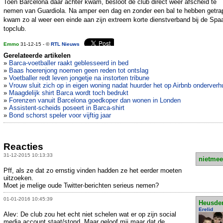
Toen Barcelona daar achter kwam, besloot de club direct weer afscheid te
nemen van Guardiola. Na amper een dag en zonder een bal te hebben getrap
kwam zo al weer een einde aan zijn extreem korte dienstverband bij de Spa
topclub.
Emmo
31-12-15 - ©
RTL Nieuws
Gerelateerde artikelen
»
Barca-voetballer raakt geblesseerd in bed
»
Baas hoerenjong noemen geen reden tot ontslag
»
Voetballer redt leven jongetje na instorten tribune
»
Vrouw sluit zich op in eigen woning nadat huurder het op Airbnb onderverh
»
Maagdelijk shirt Barca wordt toch bedrukt
»
Forenzen vanuit Barcelona goedkoper dan wonen in Londen
»
Assistent-scheids poseert in Barca-shirt
»
Bond schorst speler voor vijftig jaar
Reacties
31-12-2015 10:13:33
nietmee
Pff, als ze dat zo ernstig vinden hadden ze het eerder moeten
uitzoeken.
Moet je melige oude Twitter-berichten serieus nemen?
01-01-2016 10:45:39
Heusde
Erelid
Alev: De club zou het echt niet schelen wat er op zijn social
media account staat/stond. Maar geloof mij maar dat de