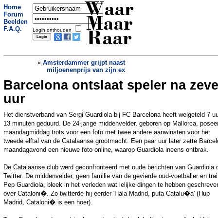
Waar
Home
Forum
Maar
Beelden
F.A.Q.
Login onthouden
Raar
«
Amsterdammer grijpt naast
miljoenenprijs van zijn ex
Barcelona ontslaat speler na zev
Mijn bijen en ik hopen dat het snel koud
wordt
»
uur
Het dienstverband van Sergi Guardiola bij FC Barcelona heeft welgeteld 7 u
13 minuten geduurd. De 24-jarige middenvelder, geboren op Mallorca, posee
maandagmiddag trots voor een foto met twee andere aanwinsten voor het
tweede elftal van de Catalaanse grootmacht. Een paar uur later zette Barce
maandagavond een nieuwe foto online, waarop Guardiola ineens ontbrak.
De Catalaanse club werd geconfronteerd met oude berichten van Guardiola 
Twitter. De middenvelder, geen familie van de gevierde oud-voetballer en trai
Pep Guardiola, bleek in het verleden wat lelijke dingen te hebben geschreve
over Cataloni�. Zo twitterde hij eerder 'Hala Madrid, puta Catalu�a' (Hup
Madrid, Cataloni� is een hoer).