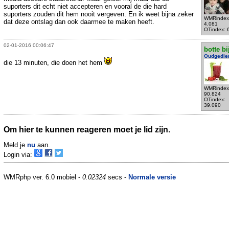
suporters dit echt niet accepteren en vooral de die hard
suporters zouden dit hem nooit vergeven. En ik weet bijna zeker
WMRindex
dat deze ontslag dan ook daarmee te maken heeft.
4.081
OTindex: 
02-01-2016 00:06:47
botte bi
Oudgedie
die 13 minuten, die doen het hem
WMRindex
90.824
OTindex:
39.090
Om hier te kunnen reageren moet je lid zijn.
Meld je
nu
aan.
Login via:
WMRphp ver. 6.0 mobiel -
0.02324
secs -
Normale versie