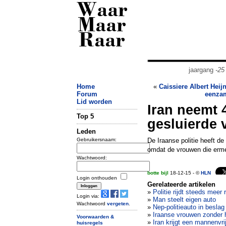
Waar
Maar
Raar
jaargang
-25
Home
«
Caissiere Albert Heij
Forum
eenzam
Lid worden
Iran neemt 
Top 5
gesluierde 
Leden
Gebruikersnaam:
De Iraanse politie heeft d
omdat de vrouwen die erme
Wachtwoord:
botte bijl
18-12-15 - ©
HLN
Login onthouden
Gerelateerde artikelen
»
Politie rijdt steeds mee
Login via:
»
Man steelt eigen auto
Wachtwoord
vergeten
.
»
Nep-politieauto in besl
»
Iraanse vrouwen zonder 
Voorwaarden &
»
Iran krijgt een mannenvrij
huisregels