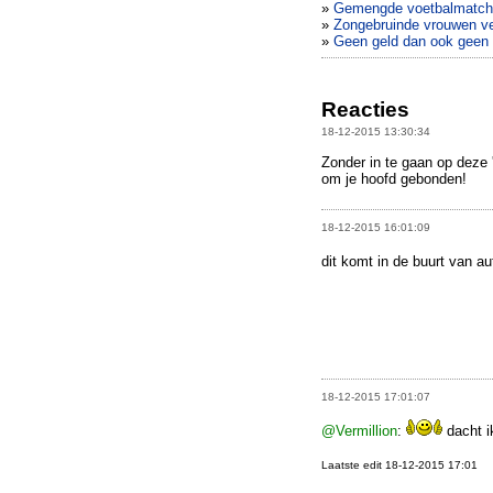
»
Gemengde voetbalmatch d
»
Zongebruinde vrouwen ve
»
Geen geld dan ook geen
Reacties
18-12-2015 13:30:34
Zonder in te gaan op deze '
om je hoofd gebonden!
18-12-2015 16:01:09
dit komt in de buurt van au
18-12-2015 17:01:07
@Vermillion
:
dacht i
Laatste edit 18-12-2015 17:01