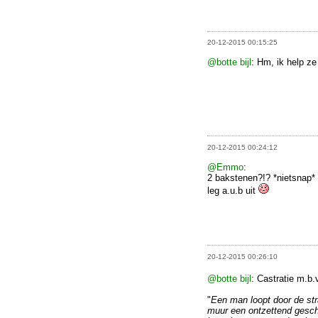
20-12-2015 00:15:25
@botte bijl
: Hm, ik help ze
20-12-2015 00:24:12
@Emmo
:
2 bakstenen?!? *nietsnap*
leg a.u.b uit
20-12-2015 00:26:10
@botte bijl
: Castratie m.b.
"
Een man loopt door de stra
muur een ontzettend geschre