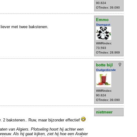
90.824
OTindex: 39.090
Emmo
Stamgast
 liever met twee bakstenen.
WMRindex:
73.593
OTindex: 28.969
botte bijl
Oudgediende
WMRindex:
90.824
OTindex: 39.090
nietmeer
v. 2 bakstenen.. Ruw, maar bijzonder effectief
ten van Algiers. Plotseling hoort hij achter een
euw. Als hij gaat kijken, ziet hij hoe een Arabier