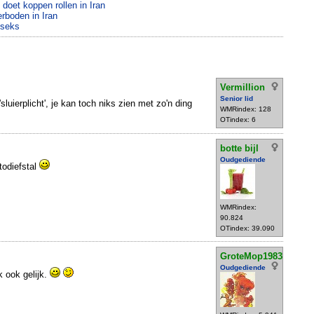
oet koppen rollen in Iran
rboden in Iran
 seks
Vermillion
Senior lid
sluierplicht', je kan toch niks zien met zo'n ding
WMRindex: 128
OTindex: 6
botte bijl
Oudgediende
todiefstal
WMRindex:
90.824
OTindex: 39.090
GroteMop1983
Oudgediende
k ook gelijk.