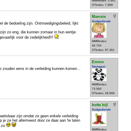
WMRindex: 5.941
OTindex: 7.899
Mamsie
Oudgediende
el de bedoeling zijn. Ontmoedigingsbeleid, lijkt
zijn zo eng, die kunnen zomaar in hun eentje
evaarlijk voor de zedelijkheid!!!
WMRindex:
46.743
OTindex: 97.361
Emmo
Stamgast
r zouden eens in de verleiding kunnen komen...
WMRindex:
73.593
OTindex: 28.969
botte bijl
Oudgediende
wetsbaar zijn omdat ze geen enkele verleiding
 je ze het allermeest door ze daar aan 'te laten
f zo
WMRindex: