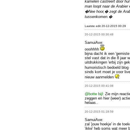
kamelen castreert door hun
man loopt naar de Arabier 
�Nee hoor,� zegt de Arabie
tussenkomen.�
Laatste edit 20-12-2015 00:29
20-12-2015 00:30:48
SamuiAxe:
ooohhhh
bijna dacht ik een 'gemiste 
stel vast dat in die 8 jaar 
uitdrukkingen 'erbij zijn g
humoristisch bedoeld blog
sinds kort moet je voor liv
nieuw aanmelden
20-12-2015 00:41:08
@botte bijl
: Zie mijn react
zeggen en hier (weer) acti
helaas..
20-12-2015 01:18:59
SamuiAxe:
zal 'jouw hoekje' in de toek
'ikke' heb soms wat meer b