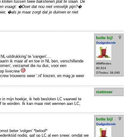
 kloten tussen twee bakstenen plat te slaan. De
en vraagt: �Doet dat nou niet vreselijk pijn?�
r, �als je maar zorgt dat je duimen er niet
botte bijl
Oudgediende
NL-uitdrukking' te 'vangen'....
waarin ik maar af en toe in NL ben, verschillende
WMRindex:
ekomen', verzamel die nu dus, voor een
90.824
 op livecrew
OTindex: 39.090
ecrew trouwens weer '.nl' kiezen, en mag je weer
nietmeer
ie in mijn hoekje, ik heb besloten LC vaarwel te
ef te worden. Ik kan maar niet wennen aan LC,
botte bijl
Oudgediende
omst beter 'volgen' *beloof*
edenktijd nodig, gaf op LC al een sneer, omdat we