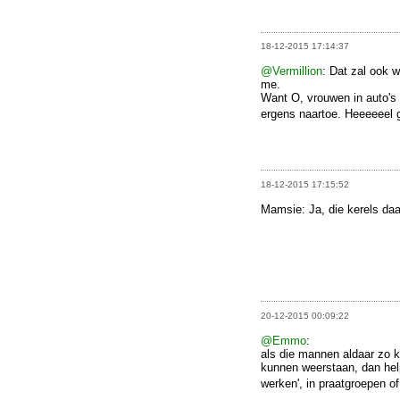
18-12-2015 17:14:37
@Vermillion
: Dat zal ook w
me.
Want O, vrouwen in auto's 
ergens naartoe. Heeeeeel g
18-12-2015 17:15:52
Mamsie: Ja, die kerels daa
20-12-2015 00:09:22
@Emmo
:
als die mannen aldaar zo k
kunnen weerstaan, dan help
werken', in praatgroepen o