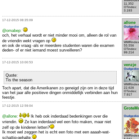
WMRindex
11.352
OTindex:
3.193
17-12-2015 08:35:09
allone
Oudgedie
@omabep
:
och, het verhaal wordt er niet minder mooi om, alleen de rol van
de vriendin wekt vragen op
WMRindex
en ook de vraag -als er meerdere studenten waren die examen
55.556
OTindex:
deden- of er niet iemand moest surveilleren?
99.214
17-12-2015 10:00:53
venzje
Oudgedie
Quote:
Tis the season
WMRindex
Toch apart, dat die Amerikanen zo geneigd zijn om in deze tijd
22.626
OTindex:
van het jaar alle positieve dingen onmiddellijk verbinden aan hun
7.917
feestje.
17-12-2015 12:59:04
GroteM
@allone
:
Ik heb ook inderdaad bedenkingen over die
Oudgedie
vriendin.
Ze kan inderdaad wel een foto maken, maar niet
zelf op de kinderen letten?
Ik moet wel zeggen het is echt een foto met een aaaah-wat-
WMRindex
schattig-gehalte.
5.941