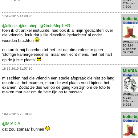
OTindex:
7.899
17-12-2015 14:00:43
botte bi
Oudgedie
@allone
:
@omabep
:
@GroteMop1983
:
toen ik dit artikel instuurde, had ook ik al mijn 'gedachten' over
die vriendin, leuk dat jullie diezelfde 'gedachten' al onder
woorden brachten
WMRindex
90.824
OTindex:
nu kan ik mij beperken tot het feit dat die professor geen
39.090
'stoffige kamergeleerde' is, maar een 'echt mens, met het hart
op de juiste plaats'
18-12-2015 11:57:10
MIADIA
Oudgedie
misschien had die vriendin een studie afspraak die niet zo lang
duurde als het examen, maar die wel plaats vond tijdens het
examen. Zodat ze dus wel op de gang kon zijn om de foto te
maken mar niet om de hele tijd op te passen
WMRindex
5.748
OTindex:
6.568
19-12-2015 23:18:46
botte bi
Oudgedie
@MIADIA
:
dat zou zomaar kunnen