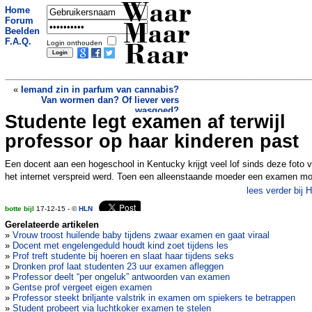
Waar
Home
Forum
Maar
Beelden
F.A.Q.
Login onthouden
Raar
«
Iemand zin in parfum van cannabis?
Van wormen dan? Of liever vers
wasgoed?
Studente legt examen af terwijl
Oorlogsveteranen in de VS krijgen een
nieuwe penis
»
professor op haar kinderen past
Een docent aan een hogeschool in Kentucky krijgt veel lof sinds deze foto v
het internet verspreid werd. Toen een alleenstaande moeder een examen m
lees verder bij 
botte bijl
17-12-15 - ©
HLN
Gerelateerde artikelen
»
Vrouw troost huilende baby tijdens zwaar examen en gaat viraal
»
Docent met engelengeduld houdt kind zoet tijdens les
»
Prof treft studente bij hoeren en slaat haar tijdens seks
»
Dronken prof laat studenten 23 uur examen afleggen
»
Professor deelt “per ongeluk” antwoorden van examen
»
Gentse prof vergeet eigen examen
»
Professor steekt briljante valstrik in examen om spiekers te betrappen
»
Student probeert via luchtkoker examen te stelen