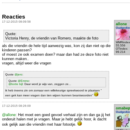
Reacties
17-12-2015 08:09:58
allone
Oudgedie
Quote:
Victoria Henry, de vriendin van Romero, maakte de foto
WMRindex
als die vriendin de hele tijd aanwezig was, kon zij dan niet op die
55.556
OTindex:
kinderen passen?
99.214
of moest ze ook examen doen? maar dan had ze deze foto niet
kunnen maken..
vragen, altijd weer die vragen
Quote
@jero
:
Quote
@Emmo
:
@botte bijl
: Daar word je wijs van, zeggen ze...
ik heb ineens zin om zomaar een willekeurige spreekwoord te plaatsen "
een gek kan meer vragen dan tien wijzen kunnen beantwoorden"
17-12-2015 08:26:09
omabe
Oudgedie
@allone
: Het moet een goed gevoel verhaal zijn en dan ga jij het
onderuit halen met je vragen. Maar je hebt gelijk hoor, ik dacht
ook gelijk aan die vriendin met haar fotootje.