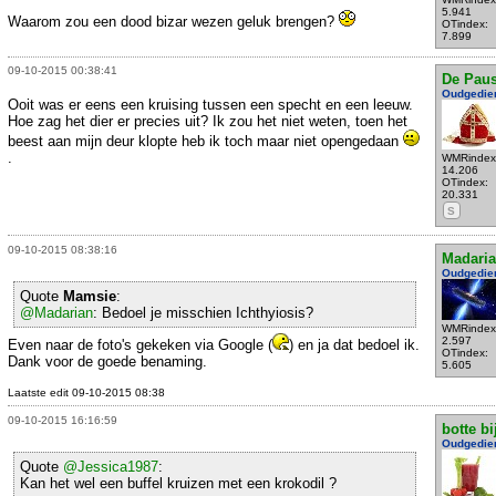
5.941
Waarom zou een dood bizar wezen geluk brengen?
OTindex:
7.899
09-10-2015 00:38:41
De Pau
Oudgedie
Ooit was er eens een kruising tussen een specht en een leeuw.
Hoe zag het dier er precies uit? Ik zou het niet weten, toen het
beest aan mijn deur klopte heb ik toch maar niet opengedaan
.
WMRindex
14.206
OTindex:
20.331
S
09-10-2015 08:38:16
Madari
Oudgedie
Quote
Mamsie
:
@Madarian
: Bedoel je misschien Ichthyiosis?
WMRindex
2.597
Even naar de foto's gekeken via Google (
) en ja dat bedoel ik.
OTindex:
Dank voor de goede benaming.
5.605
Laatste edit 09-10-2015 08:38
09-10-2015 16:16:59
botte bi
Oudgedie
Quote
@Jessica1987
:
Kan het wel een buffel kruizen met een krokodil ?