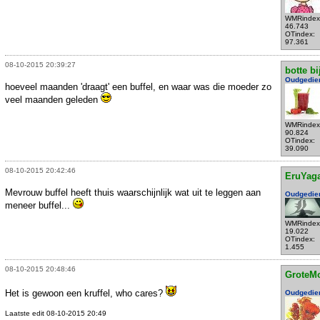
WMRindex
46.743
OTindex:
97.361
08-10-2015 20:39:27
botte bi
Oudgedie
hoeveel maanden 'draagt' een buffel, en waar was die moeder zo
veel maanden geleden
WMRindex
90.824
OTindex:
39.090
08-10-2015 20:42:46
EruYag
Mevrouw buffel heeft thuis waarschijnlijk wat uit te leggen aan
Oudgedie
meneer buffel...
WMRindex
19.022
OTindex:
1.455
08-10-2015 20:48:46
GroteM
Het is gewoon een kruffel, who cares?
Oudgedie
Laatste edit 08-10-2015 20:49