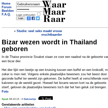
Waar
Home
Forum
Maar
Beelden
F.A.Q.
Login onthouden
Raar
«
Studie: veel seks maakt vrouw
vruchtbaarder
Bizar wezen wordt in Thailand
Paniek: glazen brug China breekt op
kilometer hoogte
»
geboren
In de Thaise provincie Sisaket staan ze voor een raadsel na de geboorte va
een bizar dier.
Het dier lijkt een beetje op een kruising tussen een buffel en een krokodil, 
zeker is men niet. Volgens enkele plaatselijke bewoners zou het beest door
gezonde buffel ter wereld zijn gekomen. De buffel heeft al verschillende nor
kalveren op de wereld gezet. Hoewel het bizarre wezen kort na de geboorte
stierf, geloven de plaatselijke bewoners toch dat het hen geluk zal brengen.
Foto
Sjaak
08-10-15 - ©
Dakzoekje
Gerelateerde artikelen