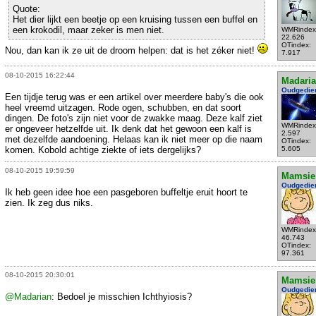
Quote:
Het dier lijkt een beetje op een kruising tussen een buffel en
een krokodil, maar zeker is men niet.
WMRindex
22.626
OTindex:
Nou, dan kan ik ze uit de droom helpen: dat is het zéker niet!
7.917
08-10-2015 16:22:44
Madari
Oudgedie
Een tijdje terug was er een artikel over meerdere baby's die ook
heel vreemd uitzagen. Rode ogen, schubben, en dat soort
dingen. De foto's zijn niet voor de zwakke maag. Deze kalf ziet
WMRindex
er ongeveer hetzelfde uit. Ik denk dat het gewoon een kalf is
2.597
met dezelfde aandoening. Helaas kan ik niet meer op die naam
OTindex:
komen. Kobold achtige ziekte of iets dergelijks?
5.605
08-10-2015 19:59:59
Mamsie
Oudgedie
Ik heb geen idee hoe een pasgeboren buffeltje eruit hoort te
zien. Ik zeg dus niks.
WMRindex
46.743
OTindex:
97.361
08-10-2015 20:30:01
Mamsie
Oudgedie
@Madarian
: Bedoel je misschien Ichthyiosis?