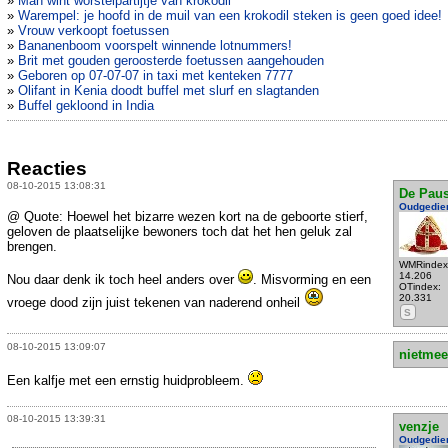
»
Man wint worstelpartijtje van krokodil
»
Warempel: je hoofd in de muil van een krokodil steken is geen goed idee!
»
Vrouw verkoopt foetussen
»
Bananenboom voorspelt winnende lotnummers!
»
Brit met gouden geroosterde foetussen aangehouden
»
Geboren op 07-07-07 in taxi met kenteken 7777
»
Olifant in Kenia doodt buffel met slurf en slagtanden
»
Buffel gekloond in India
Reacties
08-10-2015 13:08:31
De Pau
Oudgedie
@ Quote: Hoewel het bizarre wezen kort na de geboorte stierf,
geloven de plaatselijke bewoners toch dat het hen geluk zal
brengen.
WMRindex
14.206
Nou daar denk ik toch heel anders over
. Misvorming en een
OTindex:
20.331
vroege dood zijn juist tekenen van naderend onheil
S
08-10-2015 13:09:07
nietmee
Een kalfje met een ernstig huidprobleem.
08-10-2015 13:39:31
venzje
Oudgedie