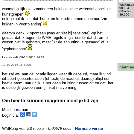
WMRindex
90.824
waarschijnlijk niet zonder een heleboel 'dure wetenschappelijke
OTindex:
kunstgrepen'
39.090
ook geloof ik niet dat 'buffel en krokodil' samen spontaan 'zin
krijgen in voortplanting'
daarom denk ik spontaan (was er niet bij tenslotte) -op het
gevaar dat ik tegen de WMR-regels in ga- eerder dat dit arme
wezen niet is geboren, maar 'uit de schutting is gezaagd' of is
'gephotoshopt'
Laatste edit 09-10-2015 16:22
13-10-2015 18:42:24
nietmee
het zal wel aan de locatie liggen waar dit gebeurd, maar ik vind
dit soort gebeurtenissen (of toch, de reacties daarop) altijd een
beetje stom. natuurlijk is het geen kruising tussen dit en dat. het
is duidelijk gewoon een (flinke) misvorming
Om hier te kunnen reageren moet je lid zijn.
Meld je
nu
aan.
Login via:
WMRphp ver. 6.0 mobiel -
0.06679
secs -
Normale versie