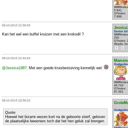
WMRindex
5.941
OTindex:
7.899
08-10-2015 21:59:05
Jessica
Senior lid
Kan het wel een buffel kruizen met een krokodil ?
WMRindex
250
OTindex: 
Wnplts: l
T
S
08-10-2015 22:44:03
Mamsie
Oudgedie
@Jessica1987
: Met een goede kruisbestuiving kennelijk wel.
WMRindex
46.743
OTindex:
97.361
08-10-2015 23:58:23
GroteM
Oudgedie
Quote:
Hoewel het bizarre wezen kort na de geboorte stierf, geloven
de plaatselijke bewoners toch dat het hen geluk zal brengen.
WMRindex