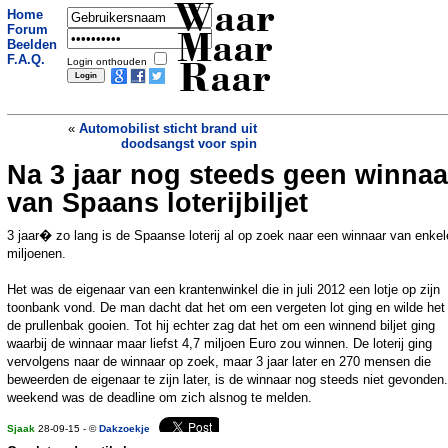
Waar
Home
Forum
Maar
Beelden
F.A.Q.
Login onthouden
Raar
«
Automobilist sticht brand uit
doodsangst voor spin
Na 3 jaar nog steeds geen winnaa
Meisje vangt vis met speelgoedhengel
»
van Spaans loterijbiljet
3 jaar� zo lang is de Spaanse loterij al op zoek naar een winnaar van enkel
miljoenen.
Het was de eigenaar van een krantenwinkel die in juli 2012 een lotje op zijn
toonbank vond. De man dacht dat het om een vergeten lot ging en wilde het 
de prullenbak gooien. Tot hij echter zag dat het om een winnend biljet ging
waarbij de winnaar maar liefst 4,7 miljoen Euro zou winnen. De loterij ging
vervolgens naar de winnaar op zoek, maar 3 jaar later en 270 mensen die
beweerden de eigenaar te zijn later, is de winnaar nog steeds niet gevonden.
weekend was de deadline om zich alsnog te melden.
Sjaak
28-09-15 - ©
Dakzoekje