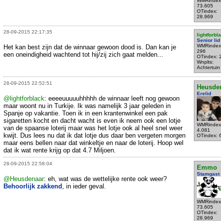
WMRindex
73.605
OTindex:
28.969
28-09-2015 22:17:35
lightforbl
Senior lid
WMRindex
Het kan best zijn dat de winnaar gewoon dood is. Dan kan je
296
een oneindigheid wachtend tot hij/zij zich gaat melden...
OTindex: 
Wnplts:
Achtertuin
28-09-2015 22:52:51
Heusde
Erelid
@lightforblack
: eeeeuuuuuhhhhh de winnaar leeft nog gewoon
maar woont nu in Turkije. Ik was namelijk 3 jaar geleden in
Spanje op vakantie. Toen ik in een krantenwinkel een pak
sigaretten kocht en dacht wacht is even ik neem ook een lotje
WMRindex
van de spaanse loterij maar was het lotje ook al heel snel weer
4.081
kwijt. Dus lees nu dat ik dat lotje dus daar ben vergeten morgen
OTindex: 
maar eens bellen naar dat winkeltje en naar de loterij. Hoop wel
dat ik wat rente krijg op dat 4.7 Miljoen.
28-09-2015 22:58:04
Emmo
Stamgast
@Heusdenaar
: eh, wat was de wettelijke rente ook weer?
Behoorlijk zakkend
, in ieder geval.
WMRindex
73.605
OTindex:
28.969