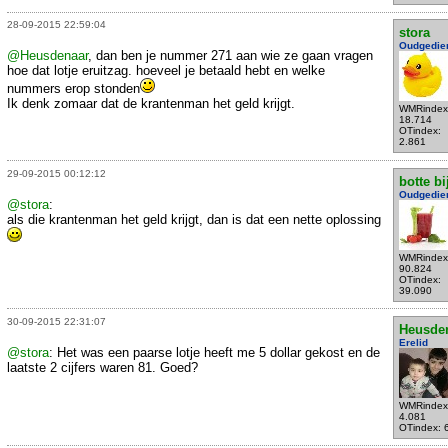
28-09-2015 22:59:04
stora
Oudgedie
@Heusdenaar
, dan ben je nummer 271 aan wie ze gaan vragen
hoe dat lotje eruitzag. hoeveel je betaald hebt en welke
nummers erop stonden
Ik denk zomaar dat de krantenman het geld krijgt.
WMRindex
18.714
OTindex:
2.861
29-09-2015 00:12:12
botte bi
Oudgedie
@stora
:
als die krantenman het geld krijgt, dan is dat een nette oplossing
WMRindex
90.824
OTindex:
39.090
30-09-2015 22:31:07
Heusde
Erelid
@stora
: Het was een paarse lotje heeft me 5 dollar gekost en de
laatste 2 cijfers waren 81. Goed?
WMRindex
4.081
OTindex: 