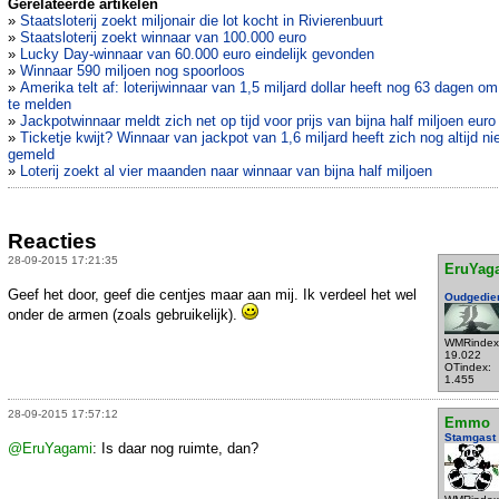
Gerelateerde artikelen
»
Staatsloterij zoekt miljonair die lot kocht in Rivierenbuurt
»
Staatsloterij zoekt winnaar van 100.000 euro
»
Lucky Day-winnaar van 60.000 euro eindelijk gevonden
»
Winnaar 590 miljoen nog spoorloos
»
Amerika telt af: loterijwinnaar van 1,5 miljard dollar heeft nog 63 dagen om
te melden
»
Jackpotwinnaar meldt zich net op tijd voor prijs van bijna half miljoen euro
»
Ticketje kwijt? Winnaar van jackpot van 1,6 miljard heeft zich nog altijd ni
gemeld
»
Loterij zoekt al vier maanden naar winnaar van bijna half miljoen
Reacties
28-09-2015 17:21:35
EruYag
Geef het door, geef die centjes maar aan mij. Ik verdeel het wel
Oudgedie
onder de armen (zoals gebruikelijk).
WMRindex
19.022
OTindex:
1.455
28-09-2015 17:57:12
Emmo
Stamgast
@EruYagami
: Is daar nog ruimte, dan?