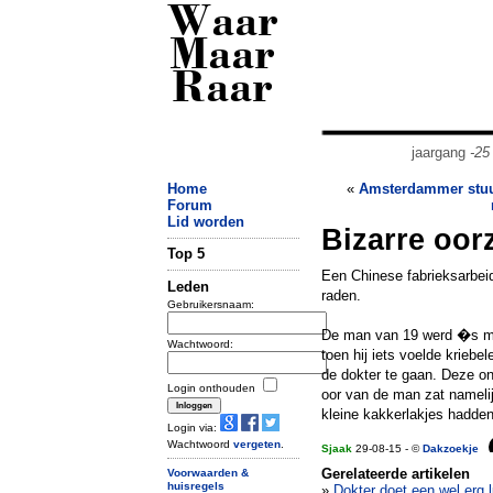
Waar
Maar
Raar
jaargang
-25
Home
«
Amsterdammer stuur
Forum
Lid worden
Bizarre oor
Top 5
Een Chinese fabrieksarbeid
Leden
raden.
Gebruikersnaam:
De man van 19 werd �s mor
Wachtwoord:
toen hij iets voelde krie
de dokter te gaan. Deze on
Login onthouden
oor van de man zat namelij
kleine kakkerlakjes hadden
Login via:
Wachtwoord
vergeten
.
Sjaak
29-08-15 - ©
Dakzoekje
Gerelateerde artikelen
Voorwaarden &
huisregels
»
Dokter doet een wel erg 