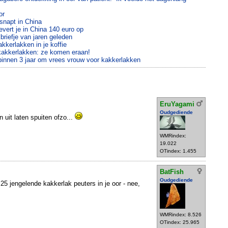
or
snapt in China
vert je in China 140 euro op
briefje van jaren geleden
akkerlakken in je koffie
kakkerlakken: ze komen eraan!
binnen 3 jaar om vrees vrouw voor kakkerlakken
EruYagami
Oudgediende
 uit laten spuiten ofzo...
WMRindex:
19.022
OTindex: 1.455
BatFish
Oudgediende
25 jengelende kakkerlak peuters in je oor - nee,
WMRindex: 8.526
OTindex: 25.965