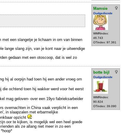
Mamsie
Oudgediende
WMRindex:
46.743
met een slangetje je lichaam in om van binnen
OTindex: 97.361
e lange slang zijn, van je kont naar je uitwendige
rden gedaan met een otoscoop, dat is wel zo
botte bijl
Oudgediende
g hij al oorpijn had toen hij een ander vroeg om
hij die ochtend toen hij wakker werd voor het eerst
WMRindex:
rtikel mag geloven- over een 19yo fabrieksarbeider
90.824
OTindex: 39.090
s overnachten in China vaak verplicht in een
', in slaapzalen met erbarmelijke
enkbaar opzicht
 zijn oor te kijken, is mogelijk wel een heel goede
 vrienden als ze allang niet meer in zo een
 *hoop*