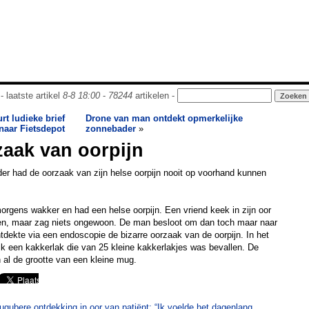
- laatste artikel
8-8 18:00
-
78244
artikelen -
t ludieke brief
Drone van man ontdekt opmerkelijke
naar Fietsdepot
zonnebader
»
zaak van oorpijn
er had de oorzaak van zijn helse oorpijn nooit op voorhand kunnen
gens wakker en had een helse oorpijn. Een vriend keek in zijn oor
belen, maar zag niets ongewoon. De man besloot om dan toch maar naar
tdekte via een endoscopie de bizarre oorzaak van de oorpijn. In het
k een kakkerlak die van 25 kleine kakkerlakjes was bevallen. De
 al de grootte van een kleine mug.
lugubere ontdekking in oor van patiënt: “Ik voelde het dagenlang