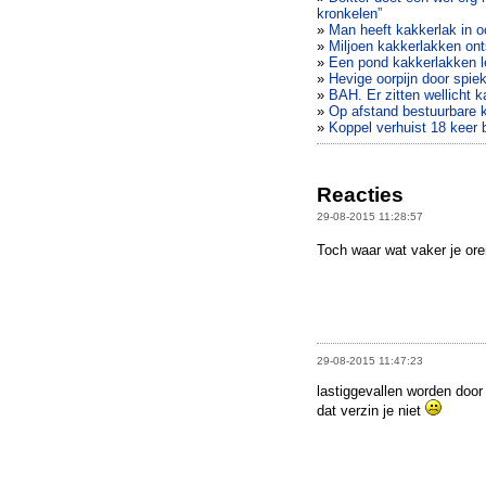
kronkelen”
»
Man heeft kakkerlak in o
»
Miljoen kakkerlakken ont
»
Een pond kakkerlakken le
»
Hevige oorpijn door spiek
»
BAH. Er zitten wellicht k
»
Op afstand bestuurbare 
»
Koppel verhuist 18 keer 
Reacties
29-08-2015 11:28:57
Toch waar wat vaker je oren
29-08-2015 11:47:23
lastiggevallen worden door 
dat verzin je niet