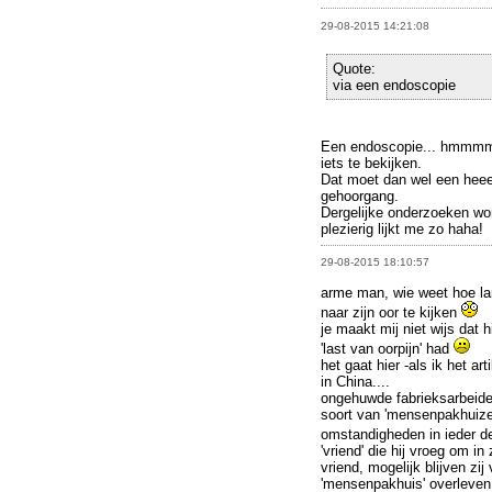
29-08-2015 14:21:08
Quote:
via een endoscopie
Een endoscopie... hmmmm 
iets te bekijken.
Dat moet dan wel een heeel
gehoorgang.
Dergelijke onderzoeken wo
plezierig lijkt me zo haha!
29-08-2015 18:10:57
arme man, wie weet hoe lan
naar zijn oor te kijken
je maakt mij niet wijs dat 
'last van oorpijn' had
het gaat hier -als ik het a
in China....
ongehuwde fabrieksarbeider
soort van 'mensenpakhuizen
omstandigheden in ieder d
'vriend' die hij vroeg om in
vriend, mogelijk blijven zij
'mensenpakhuis' overleven