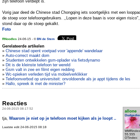
zijn telefoon verdiept is.
Vorig jaar deed de Chinese stad Chongqing iets soortgelijks met een looppa
de stoep voor telefoongebruikers. ,,Lopen in deze baan is voor eigen risico",
stond daar op de stoep gekalkt.
Foto
RNoodles
24-06-15 - ©
BN de Stem
Gerelateerde artikelen
»
Chinese stad opent voetpad voor 'appende' wandelaar
»
Auto-correct maakt dom
»
Studenten ontwikkelen gsm-oplader via fietsdynamo
»
Dit is de kleinste telefoon ter wereld
»
Gsm valt in zee en filmt eigen redding
»
Wc-spieken verleden tijd via mobielverklikker
»
Telefoonverbod op universiteit: onvoldoende als je appt tijdens de les
»
Hallo, spreek ik met de minister?
Reacties
24-06-2015 08:17:52
allone
Oudgedie
tja,
Waarom je niet op je telefoon moet kijken als je loopt ..
Laatste edit 24-06-2015 08:18
WMRindex
55.555
OTindex: