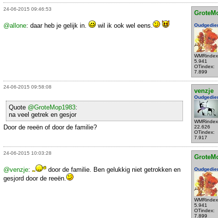
24-06-2015 09:46:53
GroteM
@allone
: daar heb je gelijk in.
wil ik ook wel eens.
Oudgedie
WMRindex
5.941
OTindex:
7.899
24-06-2015 09:58:08
venzje
Oudgedie
Quote
@GroteMop1983
:
na veel getrek en gesjor
WMRindex
Door de reeën of door de familie?
22.626
OTindex:
7.917
24-06-2015 10:03:28
GroteM
@venzje
:
door de familie. Ben gelukkig niet getrokken en
Oudgedie
gesjord door de reeën.
WMRindex
5.941
OTindex:
7.899