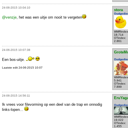
24-06-2015 10:04:10
stora
Oudgedie
@venzje
, het was een uitje om nooit te vergeten
WMRindex
18.714
OTindex:
2.861
24-06-2015 10:07:38
GroteM
Een bos-uitje.
Oudgedie
Laatste edit 24-06-2015 10:07
WMRindex
5.941
OTindex:
7.899
24-06-2015 14:56:11
EruYag
Ik vrees voor filevorming op een deel van de trap en onnodig
Oudgedie
links-lopen...
WMRindex
19.022
OTindex:
1.455