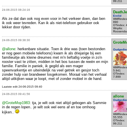
99.211
24-06-2015 08:24:16
DeathJe
Erelid
Als ze dat dan ook nog even voor in het verkeer doen, dan ben
WMRindex
890
ik ook weer tevreden. Kan ik als niet-telefoon gebruiker ook
OTindex: 
lekker door rijden.
Wnplts:
Roosenda
24-06-2015 09:38:30
GroteM
@allone
: herkenbare situatie. Toen ik drie was (toen bestonden
Oudgedie
er nog geen mobiele telefoons) kwam ik als driejarige bij een
familieuitje als kleine dreumes met m'n lieftallig voetje in zo'n
rooster vast te zitten, midden in het bos tussen de reeën en mijn
familie. Familie in paniek, ik gegild als een mager
WMRindex
speenvarkentje en uiteindelijk na veel getrek en gesjor toch
5.941
OTindex:
zonder hulp van brandweer losgekomen. Moraal van het verhaal
7.899
altijd uitkijken waar je loopt, met of zonder mobiel in de hand.
Laatste edit 24-06-2015 09:40
24-06-2015 09:41:56
allone
Oudgedie
@GroteMop1983
: tja, je wilt ook niet altijd gebogen als Sammie
in de regen lopen.. je wilt ook wel eens af en toe omhoog
kijken..
WMRindex
55.555
OTindex:
99.211