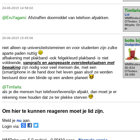
24-06-2015 14:58:02
Timfarl
Lid
@EruYagami
: Afstraffen doormiddel van telefoon afpakken.
WMRindex
OTindex: 
Wnplts: O
je.
26-06-2015 15:45:06
botte bi
Oudgedie
niet alleen op universiteitsterreinen en voor studenten zijn zulke
aparte paden nuttig
afbakening met plakband -ook felgekleurd plakband- is niet
voldoende,
vangrails en aangepaste oversteekplaatsen met
WMRindex
bewaking
zijn nodig voor veel mensen die, met een
90.824
OTindex:
(smart)phone in de hand door het leven gaan alsof ze worden
39.090
bestuurd door een blinde op een andere planeet
@Timfarla
:
als je die mensen hun telefoon/levenslijn afpakt, dan moet je er
rekening mee houden dat ze ter plekke sterven
Om hier te kunnen reageren moet je lid zijn.
Meld je
nu
aan.
Login via: