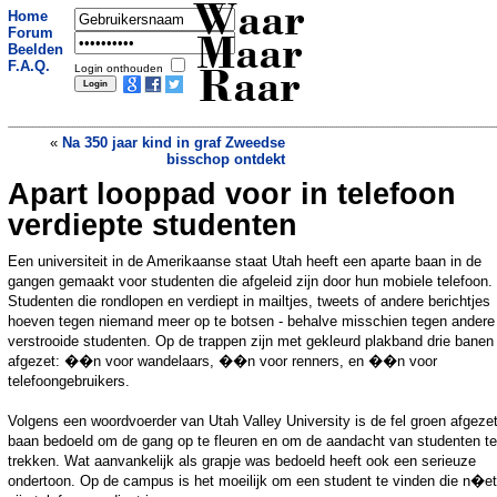
Waar
Home
Forum
Maar
Beelden
F.A.Q.
Login onthouden
Raar
«
Na 350 jaar kind in graf Zweedse
bisschop ontdekt
Apart looppad voor in telefoon
Diefstal babymelkpoeder neemt
spectaculair toe
»
verdiepte studenten
Een universiteit in de Amerikaanse staat Utah heeft een aparte baan in de
gangen gemaakt voor studenten die afgeleid zijn door hun mobiele telefoon.
Studenten die rondlopen en verdiept in mailtjes, tweets of andere berichtjes
hoeven tegen niemand meer op te botsen - behalve misschien tegen andere
verstrooide studenten. Op de trappen zijn met gekleurd plakband drie banen
afgezet: ��n voor wandelaars, ��n voor renners, en ��n voor
telefoongebruikers.
Volgens een woordvoerder van Utah Valley University is de fel groen afgeze
baan bedoeld om de gang op te fleuren en om de aandacht van studenten te
trekken. Wat aanvankelijk als grapje was bedoeld heeft ook een serieuze
ondertoon. Op de campus is het moeilijk om een student te vinden die n�et