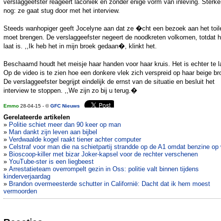
verslaggeefster reageert laconiek en zonder enige vorm van inleving. Sterke
nog: ze gaat stug door met het interview.
Steeds wanhopiger geeft Jocelyne aan dat ze �cht een bezoek aan het toil
moet brengen. De verslaggeefster negeert de noodkreten volkomen, totdat h
laat is. ,,Ik heb het in mijn broek gedaan�, klinkt het.
Beschaamd houdt het meisje haar handen voor haar kruis. Het is echter te l
Op de video is te zien hoe een donkere vlek zich verspreid op haar beige br
De verslaggeefster begrijpt eindelijk de ernst van de situatie en besluit het
interview te stoppen. ,,We zijn zo bij u terug.�
Emmo
28-04-15 - ©
GFC Nieuws
Gerelateerde artikelen
»
Politie schiet meer dan 90 keer op man
»
Man dankt zijn leven aan bijbel
»
Verdwaalde kogel raakt tiener achter computer
»
Celstraf voor man die na schietpartij strandde op de A1 omdat benzine op
»
Bioscoop-killer met bizar Joker-kapsel voor de rechter verschenen
»
YouTube-ster is een liegbeest
»
Arrestatieteam overrompelt gezin in Oss: politie valt binnen tijdens
kinderverjaardag
»
Brandon overmeesterde schutter in Californië: Dacht dat ik hem moest
vermoorden