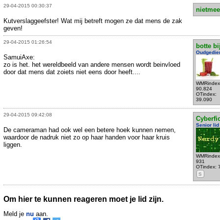
29-04-2015 00:30:37
nietmee
Kutverslaggeefster! Wat mij betreft mogen ze dat mens de zak
geven!
29-04-2015 01:26:54
botte bi
Oudgedie
SamuiAxe:
zo is het. het wereldbeeld van andere mensen wordt beinvloed
door dat mens dat zoiets niet eens door heeft....
WMRindex
90.824
OTindex:
39.090
29-04-2015 09:42:08
Cyberfic
Senior lid
De cameraman had ook wel een betere hoek kunnen nemen,
waardoor de nadruk niet zo op haar handen voor haar kruis
liggen.
WMRindex
931
OTindex: 
S
Om hier te kunnen reageren moet je lid zijn.
Meld je
nu
aan.