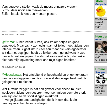
stora
Oudgedie
Verslaggevers stellen vaak de meest onnozele vragen.
Ik zou daar nooit aan meewerken.
Zelfs niet als ik niet zou moeten piesen.
WMRindex
18.714
OTindex:
2.861
28-04-2015 23:59:06
Heusde
Erelid
@Emmo
: Ik ben (vindt ik zelf) ook zeker netjes en goed
opgevoed. Maar als ik zo nodig naar het toilet moet tijdens een
intervieuw en ik geef dat 2 keer aan maar die verslaggeefster
wilt dat net begrijpen heeft ze lekker pech gehad want ik zou
WMRindex
dan echt wel weglopen. En als dat associaal is ligt dat zeker
4.081
niet aan mijn opvoeding maar aan mijn eigen karakter.
OTindex: 
29-04-2015 00:20:39
Emmo
Stamgast
@Heusdenaar
: Het uitsluitend onbeschaafd en onopmerkzaam
van de verslaggever om de vrouw niet de gelegenheid niet de
gelegenheid te bieden.
WMRindex
73.631
Wat ik wilde zeggen is dat een gevoel voor decorum, niet
OTindex:
weglopen tijdens een gesprek, voor sommigen dermate sterk
28.969
kan zijn dat ze dit soort dingen overkomt.
In vergelijkbare omstandigheden denk ik ook dat ik die
verslaggever had laten opvliegen.