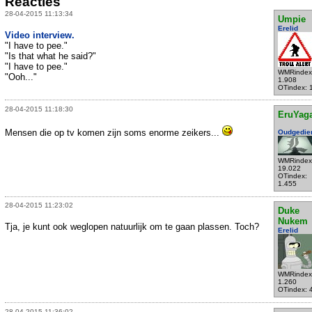
Reacties
28-04-2015 11:13:34
Umpie
Erelid
Video interview.
"I have to pee."
"Is that what he said?"
"I have to pee."
WMRindex
"Ooh..."
1.908
OTindex: 
28-04-2015 11:18:30
EruYag
Mensen die op tv komen zijn soms enorme zeikers...
Oudgedie
WMRindex
19.022
OTindex:
1.455
28-04-2015 11:23:02
Duke
Nukem
Tja, je kunt ook weglopen natuurlijk om te gaan plassen. Toch?
Erelid
WMRindex
1.260
OTindex: 
28-04-2015 11:36:02