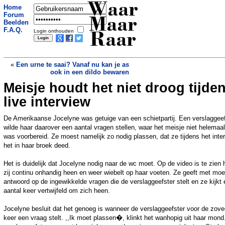
Waar
Home
Forum
Maar
Beelden
F.A.Q.
Login onthouden
Raar
«
Een urne te saai? Vanaf nu kan je as
ook in een dildo bewaren
Meisje houdt het niet droog tijde
Beroofde Grieken ontsnapten aan
lawine in Nepal
»
live interview
De Amerikaanse Jocelyne was getuige van een schietpartij. Een verslaggeef
wilde haar daarover een aantal vragen stellen, waar het meisje niet helemaa
was voorbereid. Ze moest namelijk zo nodig plassen, dat ze tijdens het inte
het in haar broek deed.
Het is duidelijk dat Jocelyne nodig naar de wc moet. Op de video is te zien 
zij continu onhandig heen en weer wiebelt op haar voeten. Ze geeft met moe
antwoord op de ingewikkelde vragen die de verslaggeefster stelt en ze kijkt
aantal keer vertwijfeld om zich heen.
Jocelyne besluit dat het genoeg is wanneer de verslaggeefster voor de zove
keer een vraag stelt. ,,Ik moet plassen�, klinkt het wanhopig uit haar mond