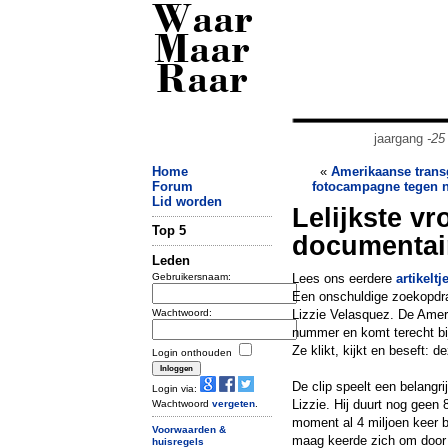
Waar
Maar
Raar
jaargang
-25
Home
«
Amerikaanse trans
Forum
fotocampagne tegen n
Lid worden
Lelijkste vr
Top 5
documentai
Leden
Gebruikersnaam:
Lees ons eerdere
artikeltj
Een onschuldige zoekopdrac
Wachtwoord:
Lizzie Velasquez. De Ameri
nummer en komt terecht bi
Ze klikt, kijkt en beseft: d
Login onthouden
De clip speelt een belangri
Login via:
Lizzie. Hij duurt nog geen 
Wachtwoord
vergeten
.
moment al 4 miljoen keer 
Voorwaarden &
maag keerde zich om door 
huisregels