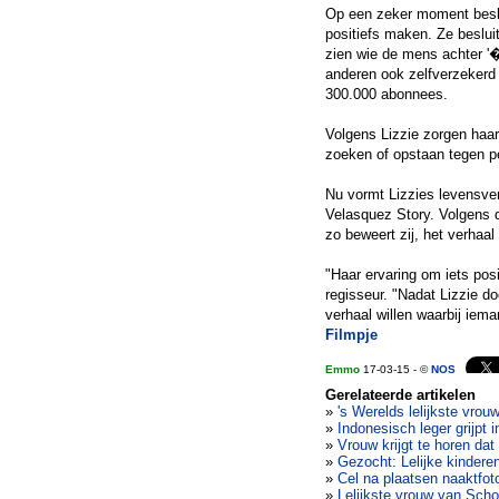
Op een zeker moment beslui
positiefs maken. Ze beslui
zien wie de mens achter '�s
anderen ook zelfverzekerd 
300.000 abonnees.
Volgens Lizzie zorgen haa
zoeken of opstaan tegen p
Nu vormt Lizzies levensver
Velasquez Story. Volgens de
zo beweert zij, het verhaal
"Haar ervaring om iets posi
regisseur. "Nadat Lizzie d
verhaal willen waarbij iema
Filmpje
Emmo
17-03-15 - ©
NOS
Gerelateerde artikelen
»
's Werelds lelijkste vrou
»
Indonesisch leger grijpt 
»
Vrouw krijgt te horen dat
»
Gezocht: Lelijke kindere
»
Cel na plaatsen naaktfot
»
Lelijkste vrouw van Schot