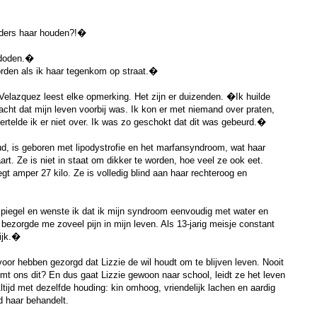
ers haar houden?!�
 doden.�
rden als ik haar tegenkom op straat.�
Velazquez leest elke opmerking. Het zijn er duizenden. �Ik huilde
dacht dat mijn leven voorbij was. Ik kon er met niemand over praten,
vertelde ik er niet over. Ik was zo geschokt dat dit was gebeurd.�
oud, is geboren met lipodystrofie en het marfansyndroom, wat haar
aart. Ze is niet in staat om dikker te worden, hoe veel ze ook eet.
gt amper 27 kilo. Ze is volledig blind aan haar rechteroog en
spiegel en wenste ik dat ik mijn syndroom eenvoudig met water en
ezorgde me zoveel pijn in mijn leven. Als 13-jarig meisje constant
ijk.�
voor hebben gezorgd dat Lizzie de wil houdt om te blijven leven. Nooit
t ons dit? En dus gaat Lizzie gewoon naar school, leidt ze het leven
ltijd met dezelfde houding: kin omhoog, vriendelijk lachen en aardig
 haar behandelt.