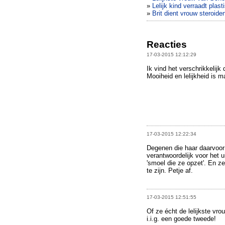
»
Lelijk kind verraadt plas
»
Brit dient vrouw steroiden
Reacties
17-03-2015 12:12:29
Ik vind het verschrikkelijk 
Mooiheid en lelijkheid is ma
17-03-2015 12:22:34
Degenen die haar daarvoor u
verantwoordelijk voor het u
'smoel die ze opzet'. En z
te zijn. Petje af.
17-03-2015 12:51:55
Of ze écht de lelijkste vro
i.i.g. een goede tweede!