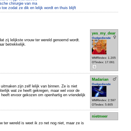
tische chirurgie van ma
 toe zodat ze dik en lelijk wordt en thuis blijft
yes_my_dear
Oudgediende
dat zij lelijkste vrouw ter wereld genoemd wordt.
ar betrekkelijk.
WMRindex: 1.205
OTindex: 17.061
S
Madarian
Oudgediende
itmaken zijn zelf lelijk van binnen. Ze is niet
iterlijk wat ze heeft gekregen, maar wel voor de
e heeft ervoor gekozen om openhartig en vriendelijk
WMRindex: 2.597
OTindex: 5.605
nietmeer
uw ter wereld is weet ik zo net nog niet, maar ze is