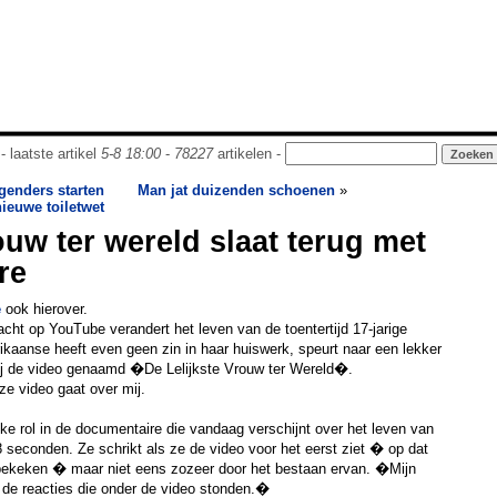
- laatste artikel
5-8 18:00
-
78227
artikelen -
genders starten
Man jat duizenden schoenen
»
ieuwe toiletwet
ouw ter wereld slaat terug met
re
e
ook hierover.
ht op YouTube verandert het leven van de toentertijd 17-jarige
kaanse heeft even geen zin in haar huiswerk, speurt naar een lekker
j de video genaamd �De Lelijkste Vrouw ter Wereld�.
eze video gaat over mij.
jke rol in de documentaire die vandaag verschijnt over het leven van
8 seconden. Ze schrikt als ze de video voor het eerst ziet � op dat
bekeken � maar niet eens zozeer door het bestaan ervan. �Mijn
de reacties die onder de video stonden.�