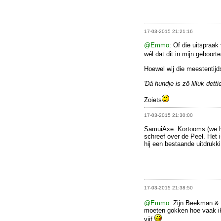
17-03-2015 21:21:16
@Emmo
: Of die uitspraak
wél dat dit in mijn geboor
Hoewel wij die meestentijd
'Dá hundje is zô lilluk dett
Zoiets
17-03-2015 21:30:00
SamuiAxe: Kortooms (we h
schreef over de Peel. Het i
hij een bestaande uitdrukki
17-03-2015 21:38:50
@Emmo
: Zijn Beekman & 
moeten gokken hoe vaak ik
vijf