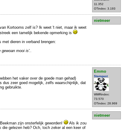
11.352
OTindex: 3.193
nietmeer
 van Kortooms zelf is? Ik weet 't niet, maar ik weet
testreek een tamelijk bekende opmerking is
s met dieren in verband brengen:
ie gewoan mooi is'..
Emmo
Stamgast
ebben het vaker over de goede man gehad)
s dus zeer goed mogelijk, zelfs waarschijnlijk, dat
ng gebruikte.
WMRindex:
73.570
OTindex: 28.969
nietmeer
Beekman zijn onsterfelijk geworden!
Als ik zou
 die gelezen heb? Och, toch zeker al een keer of