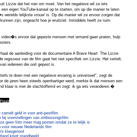
t Lizzie dat het roer om moet. Van het negatieve wil ze iets
t een eigen YouTube-kanaal op te starten, om op die manier te laten
 werelds lelijkste vrouw' is. Op die manier wil ze ervoor zorgen dat
kunnen zijn, ongeacht hoe je eruitziet. Inmiddels heeft ze ruim
r video�s ervoor dat gepeste mensen met iemand gaan praten, hulp
esters.
haal de aanleiding voor de documentaire A Brave Heart: The Lizzie
 regisseur van de film gaat het niet specifiek om Lizzie. Het vertelt,
 van iedereen die ooit gepest is.
tiefs te doen met een negatieve ervaring is universeel", zegt de
oor de jaren heen steeds openhartiger werd, merkte ik dat mensen een
nd klaar is met de slachtofferrol en zegt: ik ga iets veranderen.�
w zamelt geld in voor anti-pestfilm
in bij voorstellingen van ontbossingsfilm
 ze geen foto meer mag posten omdat ze te lelijk is
n voor nieuwe Nederlands film
o's klasgenoot
land krijgt standbeeld