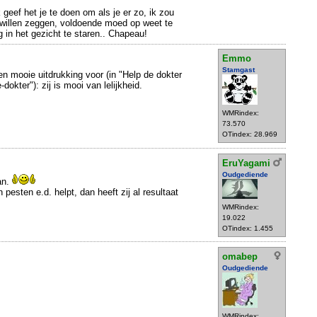
 geef het je te doen om als je er zo, ik zou
 willen zeggen, voldoende moed op weet te
 in het gezicht te staren.. Chapeau!
Emmo
Stamgast
 mooie uitdrukking voor (in "Help de dokter
-dokter"): zij is mooi van lelijkheid.
WMRindex:
73.570
OTindex: 28.969
EruYagami
Oudgediende
an.
 pesten e.d. helpt, dan heeft zij al resultaat
WMRindex:
19.022
OTindex: 1.455
omabep
Oudgediende
WMRindex: