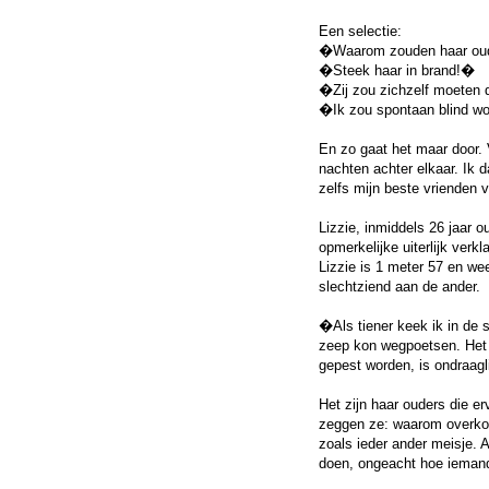
Een selectie:
�Waarom zouden haar oud
�Steek haar in brand!�
�Zij zou zichzelf moeten
�Ik zou spontaan blind wo
En zo gaat het maar door. 
nachten achter elkaar. Ik 
zelfs mijn beste vrienden 
Lizzie, inmiddels 26 jaar 
opmerkelijke uiterlijk verkl
Lizzie is 1 meter 57 en wee
slechtziend aan de ander.
�Als tiener keek ik in de 
zeep kon wegpoetsen. Het b
gepest worden, is ondraagl
Het zijn haar ouders die er
zeggen ze: waarom overkom
zoals ieder ander meisje. A
doen, ongeacht hoe iemand