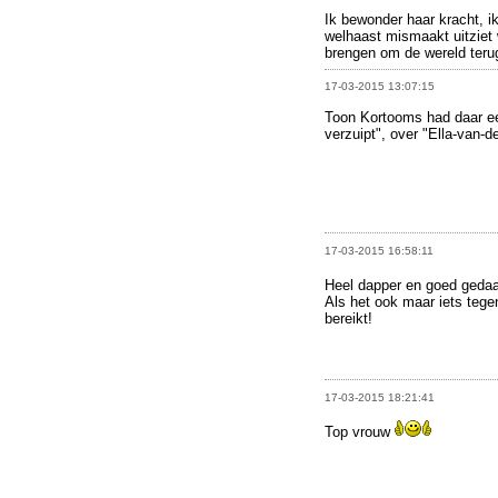
Ik bewonder haar kracht, ik
welhaast mismaakt uitziet
brengen om de wereld terug
17-03-2015 13:07:15
Toon Kortooms had daar een
verzuipt", over "Ella-van-de
17-03-2015 16:58:11
Heel dapper en goed geda
Als het ook maar iets tegen
bereikt!
17-03-2015 18:21:41
Top vrouw