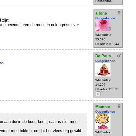
Roosendaal
allone
Oudgediende
 zijn:
eve koeien/stieren de mensen ook agressiever
WMRindex:
55.576
OTindex: 99.244
De Paus
Oudgediende
eo.
WMRindex:
14.206
OTindex: 20.331
S
Mamsie
Oudgediende
en aan die in de buurt komt, daar is niet meer
 verder mee fokken, omdat het vlees erg gewild
WMRindex: