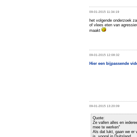
09-01-2015 11:34:19
het volgende onderzoek zal
of vlees eten van agressi
maakt
09-01-2015 12:08:32
Hier een bijpassende vid
09-01-2015 13:20:09
Quote:
Ze vallen alles en iedere
mee te werken''
Als dat lukt, gaan we er
is, vooral in Duitsland.