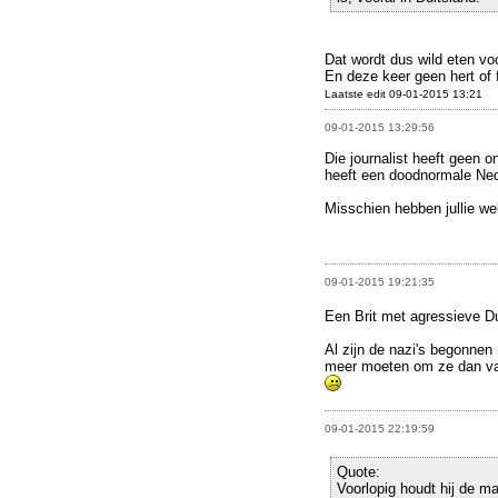
Dat wordt dus wild eten vo
En deze keer geen hert of 
Laatste edit 09-01-2015 13:21
09-01-2015 13:29:56
Die journalist heeft geen 
heeft een doodnormale Ne
Misschien hebben jullie we
09-01-2015 19:21:35
Een Brit met agressieve Du
Al zijn de nazi's begonnen
meer moeten om ze dan van
09-01-2015 22:19:59
Quote:
Voorlopig houdt hij de ma