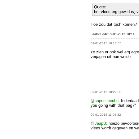
Quote:
het vlees erg gewild is, v
Hoe zou dat toch komen?
Laatste edit 09-01-2015 10:11
09-01-2015 10:13:55
ze zien er ook wel erg agre
verjagen uit hun weide
09-01-2015 10:29:30
@supericecube
: Inderdaa
you going with that bag?"
09-01-2015 11:06:32
@JaapB
: hoezo bevooroor
vlees wordt gegeven en wa