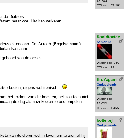
46.743
OTindex: 97.361
or de Duitsers
fazant maar koe. Het kan verkeren!
Kooldioxide
Senior lid
onderzoek gedaan. De 'Auroch' (Engelse naam)
derlandse naam.
l gehoord van de oer-os.
WMRindex: 950
OTindex: 79
EruYagami
Oudgediende
itse koeien, ergens wel ironisch...
 met het fokken van die beesten, het zou toch niet
WMRindex:
daag de dag als nazi-koeien te bestempelen...
19.022
OTindex: 1.455
botte bijl
Oudgediende
kste van de dieren wel in leven om te zien of hij