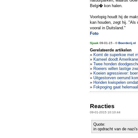
natuurparken, waaruit Gow u
Belgi� kon halen.
Voorlopig houdt hij de maks
kan houden, zegt hij. "Als 
vooral in Duitsland."
Foto
Sjaak
09-01-15 - ©
Boerderij.nl
Gerelateerde artikelen
»
Komt de superkoe met mi
»
Kameel doodt Amerikan
»
Twee honden doodgesch
»
Roeiers willen lastige z
»
Koeien agressiever: boer 
»
Uitgestorven oerrund kom
»
Honden kwispelen omdat me
»
Fokpoging gaat helemaal f
Reacties
09-01-2015 10:10:44
Quote:
in opdracht van de nazi's