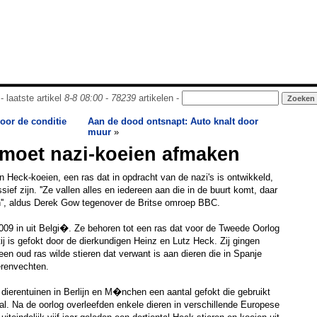
- laatste artikel
8-8 08:00
-
78239
artikelen -
oor de conditie
Aan de dood ontsnapt: Auto knalt door
muur
»
 moet nazi-koeien afmaken
 Heck-koeien, een ras dat in opdracht van de nazi's is ontwikkeld,
ef zijn. ''Ze vallen alles en iedereen aan die in de buurt komt, daar
n'', aldus Derek Gow tegenover de Britse omroep BBC.
09 in uit Belgi�. Ze behoren tot een ras dat voor de Tweede Oorlog
ij is gefokt door de dierkundigen Heinz en Lutz Heck. Zij gingen
 een oud ras wilde stieren dat verwant is aan dieren die in Spanje
erenvechten.
ierentuinen in Berlijn en M�nchen een aantal gefokt die gebruikt
al. Na de oorlog overleefden enkele dieren in verschillende Europese