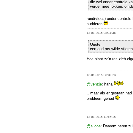
die wel onder controle ka
verder mee fokken, omdat 
rund(vlees) onder controle 
sudderen
13-01-2015 08:11:36
Quote:
een oud ras wilde stieren
Hoe plant zo'n ras zich eig
13-01-2015 08:30:56
@venzje
: haha
.. maar als er gestaan had 
probleem gehad
13-01-2015 11:46:15
@allone
: Daarom heten zul