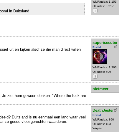
WMRindex: 1.153
OTindex: 3.217
ooral in Duitsland
T
supericecube
Erelid
ssief uit en kijken alsof ze die man direct willen
WMRindex: 1.303
OTindex: 409
S
nietmeer
d. Je ziet hem gewoon denken: "Where the fuck are
DeathJester
Erelid
deeld? Duitsland is nu eenmaal een land waar veel
WMRindex: 890
ar ze goede vleesgerechten waarderen.
OTindex: 403
Wnplts: