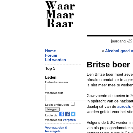
Waar
Maar
Raar
jaargang
-25
Home
«
Alcohol goed v
Forum
Lid worden
Britse boer
Top 5
Een Britse boer moet zeven
Leden
afmaken omdat ze te agressi
Gebruikersnaam:
is niet meer mee te werke
Wachtwoord:
Gow voerde de koeien in 20
in opdracht van de nazipart
Login onthouden
daarbij uit van de
auroch
,
worden gefokt voor het sti
Login via:
Wachtwoord
vergeten
.
Volgens de BBC werden in d
zijn als propagandamateria
Voorwaarden &
huisregels