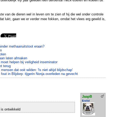
iteindelijk vijf jaar geleden een dertiental Heck-stieren en koeien uit
te van de dieren wel in leven om te zien of hij die wel onder controle
dat lukt, gaan we er verder mee fokken, omdat het vlees erg gewild is,
nder methaanuitstoot eraan?
en
oten
waan laten afmaken
moet helpen bij veiligheid inseminator
t terug
nsen dat ooit wilden: 'Is niet altijd blijdschap'
out in Blijdorp: tijgerin Nonja overleden na gevecht
JaapB
Erelid
 is ontwikkeld