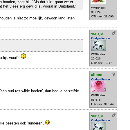
n houden, zegt hij. "Als dat lukt, gaan we er
het vlees erg gewild is, vooral in Duitsland."
WMRindex:
90.824
OTindex: 39.090
houden is niet zo moeilijk, gewoon lang laten
venzje
Oudgediende
WMRindex:
enlijk voort?
22.626
OTindex: 7.917
allone
Oudgediende
'een oud ras wilde koeien', dan had je hetzelfde
WMRindex:
55.576
OTindex: 99.244
venzje
Oudgediende
ke beesten ook 'runderen'.