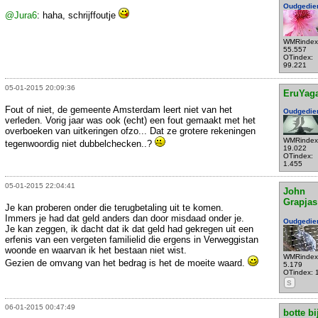
Oudgedie
@Jura6
: haha, schrijffoutje
WMRindex
55.557
OTindex:
99.221
05-01-2015 20:09:36
EruYag
Fout of niet, de gemeente Amsterdam leert niet van het
Oudgedie
verleden. Vorig jaar was ook (echt) een fout gemaakt met het
overboeken van uitkeringen ofzo... Dat ze grotere rekeningen
WMRindex
tegenwoordig niet dubbelchecken..?
19.022
OTindex:
1.455
05-01-2015 22:04:41
John
Grapjas
Je kan proberen onder die terugbetaling uit te komen.
Immers je had dat geld anders dan door misdaad onder je.
Oudgedie
Je kan zeggen, ik dacht dat ik dat geld had gekregen uit een
erfenis van een vergeten familielid die ergens in Verweggistan
woonde en waarvan ik het bestaan niet wist.
WMRindex
Gezien de omvang van het bedrag is het de moeite waard.
5.179
OTindex: 
S
06-01-2015 00:47:49
botte bi