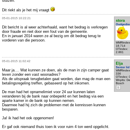
sluizen.
Dit riekt als je het mij vraagt
05-01-2015 10:22:21
stora
Oudgedie
Dit bericht is al weer achterhaald, want het bedrag is verkregen
door fraude en niet door een fout van de gemeente.
En in januari 2014 waren ze al bezig om dit bedrag terug te
vorderen van die persoon.
WMRindex
18.714
OTindex:
2.861
05-01-2015 11:02:42
Elja
Senior lid
Maar ja.... Wat kunnen ze doen, als de man in zijn camper gaat
WMRindex
336
leven zonder een vast woonadres?
OTindex: 
Als de uitspraak terugbetalen gaat worden, dan mag de man een
Wnplts: De
betalingsregeling treffen, gebaseerd op het inkomen.
Bosch
S
De man had het opnamelimiet voor 24 uur kunnen laten
veranderen bij de bank naar onbeperkt en het bedrag via een
aparte kamer in de bank op kunnen nemen.
Daarmee had hij zich de problemen met de kennissen kunnen
besparen.
Ja! ik had het ook opgenomen!
Er gaf ook niemand thuis toen ik voor ruim 4 ton werd opgelicht.