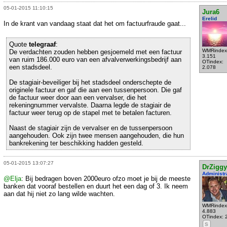
05-01-2015 11:10:15
Jura6
Erelid
In de krant van vandaag staat dat het om factuurfraude gaat...
Quote
telegraaf
:
WMRindex
De verdachten zouden hebben gesjoemeld met een factuur
3.151
van ruim 186.000 euro van een afvalverwerkingsbedrijf aan
OTindex:
een stadsdeel.
2.078
De stagiair-beveiliger bij het stadsdeel onderschepte de
originele factuur en gaf die aan een tussenpersoon. Die gaf
de factuur weer door aan een vervalser, die het
rekeningnummer vervalste. Daarna legde de stagiair de
factuur weer terug op de stapel met te betalen facturen.
Naast de stagiair zijn de vervalser en de tussenpersoon
aangehouden. Ook zijn twee mensen aangehouden, die hun
bankrekening ter beschikking hadden gesteld.
05-01-2015 13:07:27
DrZiggy
Administr
@Elja
: Bij bedragen boven 2000euro ofzo moet je bij de meeste
banken dat vooraf bestellen en duurt het een dag of 3. Ik neem
aan dat hij niet zo lang wilde wachten.
WMRindex
4.883
OTindex: 
S