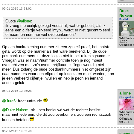
05-01-2015 13:23:02
Duke
Nukem
Erelid
Quote
@allone
:
ik vroeg me eerlijk gezegd vooral af, wat er gebeurt, als ik
eens een cijfertje verkeerd intyp.. wordt er niet gecontroleerd
of naam en nummer wel overeenkomen?
WMRindex
1.260
OTindex: 
Op een bankrekening nummer zit een zgn elf proef, het laatste
getal wordt op die manier als het ware berekend. Bij de oude
postbank nummers zit deze logica niet in het rekeningnummer.
Vroegâh was er naam/nummer controle toen je nog moest
overschijven met zo'n overschrijfkaartje. Tegenwoordig niet
meer. Dus zolang de oude postbanknummers niet omgezet zijn
naar nummers waar een elfproef op losgelaten moet worden, kan
je een verkeerd cijfertje invullen en heb je pech en iemand
anders geluk
05-01-2015 13:35:24
allone
Oudgedie
@Jura6
: fractuurfraude
@Duke Nukem
: ok.. ben benieuwd wat de rechter beslist
WMRindex
maar niet iedereen, die dit zou overkomen, zou een rechtszaak
55.557
OTindex:
kunnen betalen
99.221
05-01-2015 14:03:48
sleeper