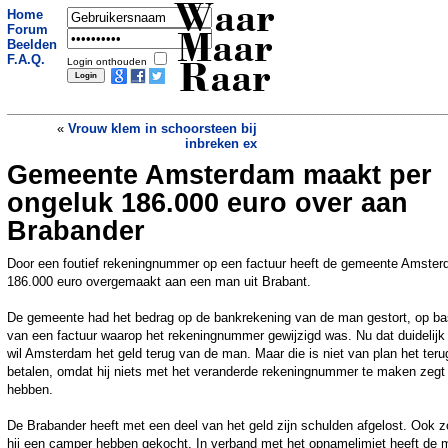
Waar
Home
Forum
Maar
Beelden
F.A.Q.
Login onthouden
Raar
«
Vrouw klem in schoorsteen bij
inbreken ex
Gemeente Amsterdam maakt per
Franse burgemeester weigert begrafenis
van Roma-baby in zijn gemeente
»
ongeluk 186.000 euro over aan
Brabander
Door een foutief rekeningnummer op een factuur heeft de gemeente Amste
186.000 euro overgemaakt aan een man uit Brabant.
De gemeente had het bedrag op de bankrekening van de man gestort, op ba
van een factuur waarop het rekeningnummer gewijzigd was. Nu dat duidelijk 
wil Amsterdam het geld terug van de man. Maar die is niet van plan het teru
betalen, omdat hij niets met het veranderde rekeningnummer te maken zegt 
hebben.
De Brabander heeft met een deel van het geld zijn schulden afgelost. Ook 
hij een camper hebben gekocht. In verband met het opnamelimiet heeft de 