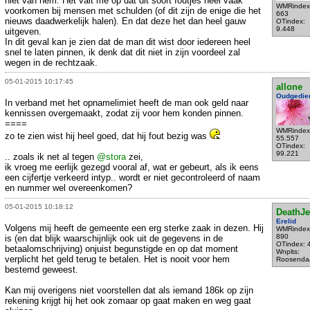
niet van hem. Het valt me op dat dit soort foutjes heel vaak
WMRindex
voorkomen bij mensen met schulden (of dit zijn de enige die het
663
nieuws daadwerkelijk halen). En dat deze het dan heel gauw
OTindex:
9.448
uitgeven.
In dit geval kan je zien dat de man dit wist door iedereen heel
snel te laten pinnen, ik denk dat dit niet in zijn voordeel zal
wegen in de rechtzaak.
05-01-2015 10:17:45
allone
Oudgedie
In verband met het opnamelimiet heeft de man ook geld naar
kennissen overgemaakt, zodat zij voor hem konden pinnen.
====
WMRindex
zo te zien wist hij heel goed, dat hij fout bezig was
55.557
OTindex:
99.221
.. zoals ik net al tegen
@stora
zei,
ik vroeg me eerlijk gezegd vooral af, wat er gebeurt, als ik eens
een cijfertje verkeerd intyp.. wordt er niet gecontroleerd of naam
en nummer wel overeenkomen?
05-01-2015 10:18:12
DeathJe
Erelid
Volgens mij heeft de gemeente een erg sterke zaak in dezen. Hij
WMRindex
890
is (en dat blijk waarschijnlijk ook uit de gegevens in de
OTindex: 
betaalomschrijving) onjuist begunstigde en op dat moment
Wnplts:
verplicht het geld terug te betalen. Het is nooit voor hem
Roosenda
bestemd geweest.
Kan mij overigens niet voorstellen dat als iemand 186k op zijn
rekening krijgt hij het ook zomaar op gaat maken en weg gaat