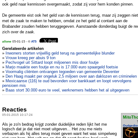
ook geld naar kennissen overgemaakt, zodat zij voor hem konden pinnen.
De gemeente eist ook het geld van de kennissen terug, maar zij zeggen nie
met de zaak te maken te hebben, omdat ze het geld al contant aan de
Brabander zouden hebben teruggegeven. Aanstaande donderdag buigt de re
zich over de zaak.
allone
05-01-15 - ©
AT5
Gerelateerde artikelen
»
Inwoners storten vrijwillig geld terug na gemeentelijke blunder
»
Vrouw kreeg per abuis 9 ton
»
Pechvogel uit Sittard loopt miljoenen mis door foutje
»
Marjo maakte een foutje en nu is 17.000 euro spaargeld foetsie
»
Voormalig cliënten ontvangen tegoeden van gemeente Deventer
»
Den Haag maakt per ongeluk 2,5 miljoen over aan daklozen en criminelen
»
Mexicaanse (116) te oud bevonden voor bankkaart en loopt vervolgens
pensioen mis
»
Baas stort 30.000 euro te veel, werknemers hebben het al uitgegeven
Reacties
05-01-2015 10:17:24
MitoTh
Als je zo'n bedrag krijgt zonder duidelijke reden lijkt het me
Oudgedie
logisch dat je dat niet moet uitgeven... Het zou me niets
verbazen als hij alles terug moet geven want het was simpelweg