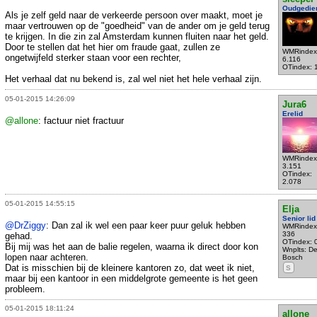
Oudgedie
Als je zelf geld naar de verkeerde persoon over maakt, moet je
maar vertrouwen op de "goedheid" van de ander om je geld terug
te krijgen. In die zin zal Amsterdam kunnen fluiten naar het geld.
Door te stellen dat het hier om fraude gaat, zullen ze
WMRindex
ongetwijfeld sterker staan voor een rechter,
6.116
OTindex: 
Het verhaal dat nu bekend is, zal wel niet het hele verhaal zijn.
05-01-2015 14:26:09
Jura6
Erelid
@allone
: factuur niet fractuur
WMRindex
3.151
OTindex:
2.078
05-01-2015 14:55:15
Elja
Senior lid
@DrZiggy
: Dan zal ik wel een paar keer puur geluk hebben
WMRindex
336
gehad.
OTindex: 
Bij mij was het aan de balie regelen, waarna ik direct door kon
Wnplts: De
lopen naar achteren.
Bosch
Dat is misschien bij de kleinere kantoren zo, dat weet ik niet,
S
maar bij een kantoor in een middelgrote gemeente is het geen
probleem.
05-01-2015 18:11:24
allone