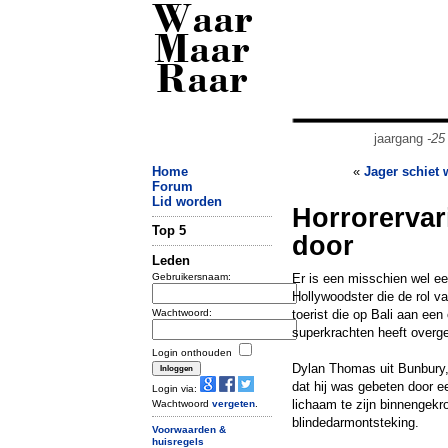
Waar
Maar
Raar
jaargang
-25
Home
«
Jager schiet 
Forum
Lid worden
Horrorervar
Top 5
door
Leden
Gebruikersnaam:
Er is een misschien wel e
Hollywoodster die de rol v
Wachtwoord:
toerist die op Bali aan ee
superkrachten heeft overg
Login onthouden
Dylan Thomas uit Bunbury, 
dat hij was gebeten door ee
Login via:
lichaam te zijn binnengek
Wachtwoord
vergeten
.
blindedarmontsteking.
Voorwaarden &
huisregels