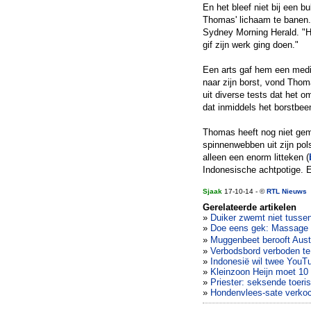
En het bleef niet bij een b
Thomas' lichaam te banen. 
Sydney Morning Herald. "He
gif zijn werk ging doen."
Een arts gaf hem een medic
naar zijn borst, vond Thom
uit diverse tests dat het o
dat inmiddels het borstbe
Thomas heeft nog niet gem
spinnenwebben uit zijn pol
alleen een enorm litteken (
Indonesische achtpotige. E
Sjaak
17-10-14 - ©
RTL Nieuws
Gerelateerde artikelen
»
Duiker zwemt niet tussen
»
Doe eens gek: Massage 
»
Muggenbeet berooft Aust
»
Verbodsbord verboden te
»
Indonesië wil twee YouT
»
Kleinzoon Heijn moet 10
»
Priester: seksende toeri
»
Hondenvlees-sate verkoch