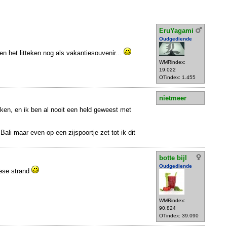
EruYagami
Oudgediende
 en het litteken nog als vakantiesouvenir...
WMRindex:
19.022
OTindex: 1.455
nietmeer
nken, en ik ben al nooit een held geweest met
Bali maar even op een zijspoortje zet tot ik dit
botte bijl
Oudgediende
nese strand
WMRindex:
90.824
OTindex: 39.090