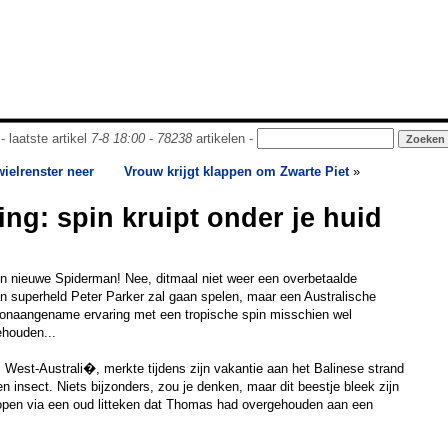
- laatste artikel
7-8 18:00
-
78238
artikelen -
wielrenster neer
Vrouw krijgt klappen om Zwarte Piet
»
ing: spin kruipt onder je huid
en nieuwe Spiderman! Nee, ditmaal niet weer een overbetaalde
an superheld Peter Parker zal gaan spelen, maar een Australische
n onaangename ervaring met een tropische spin misschien wel
ehouden...
West-Australi�, merkte tijdens zijn vakantie aan het Balinese strand
n insect. Niets bijzonders, zou je denken, maar dit beestje bleek zijn
ropen via een oud litteken dat Thomas had overgehouden aan een