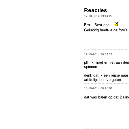
Reacties
17-10-2014 19:44:22
Brrr... Best eng...
Gelukkig heeft-ie de foto's
17-10-2014 20:34:21
pfff ik moet er niet aan de
spinnen.
denk dat ik een reisje naar 
artikeltje ben vergeten.
18-10-2014 00:28:01
dat was balen op dat Bali