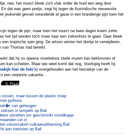
ultje, nee, het insect bleek zich vlak onder de huid een weg door
En dat was geen pretje, zegt hij tegen de Australische nieuwssite
t jeukende gevoel veranderde al gauw in een branderige pijn toen het
ijn tegen de pijn, maar toen het insect na twee dagen koers zette
as het tijd worden toch maar naar een ziekenhuis te gaan. Daar bleek
m een tropische spin ging. De artsen wisten het diertje te verwijderen,
en van Thomas had bereikt.
erkt dat hij nu opeens moeiteloos steile muren kan beklimmen of
sen kan schieten. Maar wie weet komt dat nog. Voorlopig heeft hij
bekijk hier de foto's
) overgehouden aan het bezoekje van de
n een verpeste vakantie...
 vissen, maar tussen de plastic troep
met pythons
rali�r van geheugen
 seksen in tempels op Bali
ubers uitzetten om geschminkt mondkapje
 maanden cel in
sten veroorzaken vulkaanuitbarsting Bali
t aan toeristen op Bali