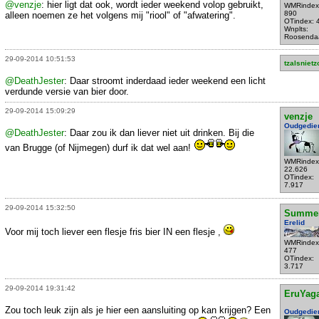
@venzje
: hier ligt dat ook, wordt ieder weekend volop gebruikt,
WMRindex
890
alleen noemen ze het volgens mij "riool" of "afwatering".
OTindex: 
Wnplts:
Roosenda
29-09-2014 10:51:53
tzalsnietz
@DeathJester
: Daar stroomt inderdaad ieder weekend een licht
verdunde versie van bier door.
29-09-2014 15:09:29
venzje
Oudgedie
@DeathJester
: Daar zou ik dan liever niet uit drinken. Bij die
van Brugge (of Nijmegen) durf ik dat wel aan!
WMRindex
22.626
OTindex:
7.917
29-09-2014 15:32:50
Summe
Erelid
Voor mij toch liever een flesje fris bier IN een flesje ,
WMRindex
477
OTindex:
3.717
29-09-2014 19:31:42
EruYag
Zou toch leuk zijn als je hier een aansluiting op kan krijgen? Een
Oudgedie