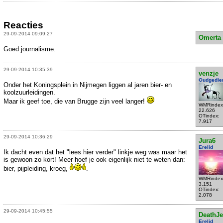
Reacties
29-09-2014 09:09:27
Omerta
Goed journalisme.
29-09-2014 10:35:39
venzje
Oudgedie
Onder het Koningsplein in Nijmegen liggen al jaren bier- en
koolzuurleidingen.
Maar ik geef toe, die van Brugge zijn veel langer!
WMRindex
22.626
OTindex:
7.917
29-09-2014 10:36:29
Jura6
Erelid
Ik dacht even dat het "lees hier verder" linkje weg was maar het
is gewoon zo kort! Meer hoef je ook eigenlijk niet te weten dan:
bier, pijpleiding, kroeg,
.
WMRindex
3.151
OTindex:
2.078
29-09-2014 10:45:55
DeathJe
Erelid