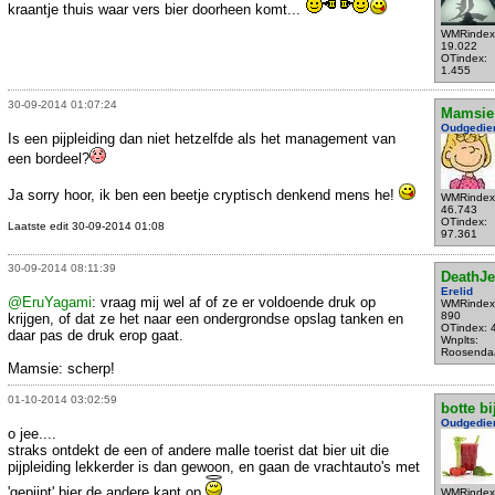
kraantje thuis waar vers bier doorheen komt...
WMRindex
19.022
OTindex:
1.455
30-09-2014 01:07:24
Mamsie
Oudgedie
Is een pijpleiding dan niet hetzelfde als het management van
een bordeel?
Ja sorry hoor, ik ben een beetje cryptisch denkend mens he!
WMRindex
46.743
OTindex:
Laatste edit 30-09-2014 01:08
97.361
30-09-2014 08:11:39
DeathJe
Erelid
@EruYagami
: vraag mij wel af of ze er voldoende druk op
WMRindex
890
krijgen, of dat ze het naar een ondergrondse opslag tanken en
OTindex: 
daar pas de druk erop gaat.
Wnplts:
Roosenda
Mamsie: scherp!
01-10-2014 03:02:59
botte bi
Oudgedie
o jee....
straks ontdekt de een of andere malle toerist dat bier uit die
pijpleiding lekkerder is dan gewoon, en gaan de vrachtauto's met
'gepijpt' bier de andere kant op
WMRindex