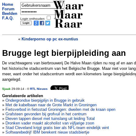
Waar
Home
Forum
Maar
Beelden
F.A.Q.
Login onthouden
Raar
«
Kinderporno op pc ex-nuntius
Brugge legt bierpijpleiding aan
Huilende inbreker belt zelf politie
»
De vrachtwagens van bierbrouwerij De Halve Maan rijden nu nog af en aan d
het historische stadscentrum van het Belgische Brugge. Maar niet voor lang
meer, want onder het stadscentrum wordt een kilometers lange bierpijpleidin
aangelegd.
Sjaak
29-09-14 - ©
RTL Nieuws
Gerelateerde artikelen
»
Ondergrondse bierpijplijn in Brugge in gebruik
»
Met de kabelbaan naar de Grote Markt in Groningen
»
Fietsverbod in fietsstad Groningen: dweilen met de kraan open
»
Grafsteen gevonden bij grofvuil in het centrum
»
Dieven tappen diesel met tuinslang uit leiding Total
»
Dronken vader maakt alcoholist van vijfjarige zoon
»
Stad Cleveland krijgt gratis bier als NFL-team eindelijk wint
»
Softwarebedrijf IBM berekent nieuw stadsbiertje