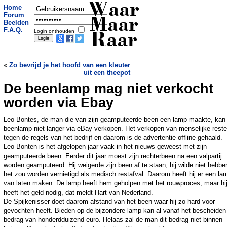
Waar
Home
Forum
Maar
Beelden
F.A.Q.
Login onthouden
Raar
«
Zo bevrijd je het hoofd van een kleuter
uit een theepot
De beenlamp mag niet verkocht
Pianospelen op het Centraal Station
»
worden via Ebay
Leo Bontes, de man die van zijn geamputeerde been een lamp maakte, kan 
beenlamp niet langer via eBay verkopen. Het verkopen van menselijke reste
tegen de regels van het bedrijf en daarom is de advertentie offline gehaald.
Leo Bonten is het afgelopen jaar vaak in het nieuws geweest met zijn
geamputeerde been. Eerder dit jaar moest zijn rechterbeen na een valpartij
worden geamputeerd. Hij weigerde zijn been af te staan, hij wilde niet hebbe
het zou worden vernietigd als medisch restafval. Daarom heeft hij er een la
van laten maken. De lamp heeft hem geholpen met het rouwproces, maar hi
heeft het geld nodig, dat meldt Hart van Nederland.
De Spijkenisser doet daarom afstand van het been waar hij zo hard voor
gevochten heeft. Bieden op de bijzondere lamp kan al vanaf het bescheiden
bedrag van honderdduizend euro. Helaas zal de man dit bedrag niet binnen