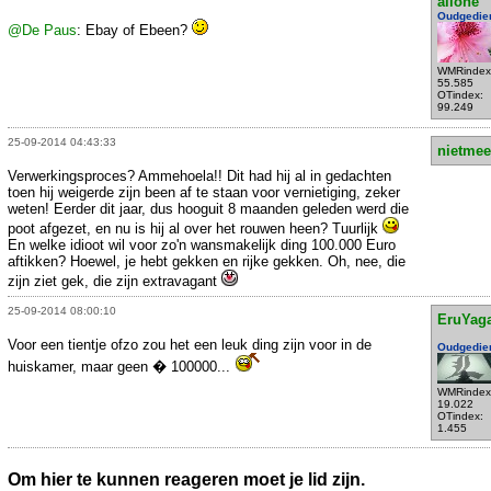
allone
Oudgedie
@De Paus
: Ebay of Ebeen?
WMRindex
55.585
OTindex:
99.249
25-09-2014 04:43:33
nietmee
Verwerkingsproces? Ammehoela!! Dit had hij al in gedachten
toen hij weigerde zijn been af te staan voor vernietiging, zeker
weten! Eerder dit jaar, dus hooguit 8 maanden geleden werd die
poot afgezet, en nu is hij al over het rouwen heen? Tuurlijk
En welke idioot wil voor zo'n wansmakelijk ding 100.000 Euro
aftikken? Hoewel, je hebt gekken en rijke gekken. Oh, nee, die
zijn ziet gek, die zijn extravagant
25-09-2014 08:00:10
EruYag
Voor een tientje ofzo zou het een leuk ding zijn voor in de
Oudgedie
huiskamer, maar geen � 100000...
WMRindex
19.022
OTindex:
1.455
Om hier te kunnen reageren moet je lid zijn.