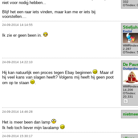
332
niet voor nodig hebben...
OTindex: 
Blijf het een raar iets vinden, maar kan me er iets bij
voorstellen....
24-09-2014 14:14:55
Stiefjuh
Erelid
Ik zie er geen been in.
WMRindex
2.287
OTindex: 
24-09-2014 14:22:10
De Pau
Oudgedie
Hij kan natuurlijk een proces tegen Ebay beginnen
. Maar of
hij veel kans van slagen heeft? Volgens mij heeft hij geen poot
om op te staan
.
WMRindex
14.206
OTindex:
20.331
S
24-09-2014 14:46:28
nietmee
Het is meer been dan lamp
Ik heb toch liever mijn lavalamp
24-09-2014 15:30:17