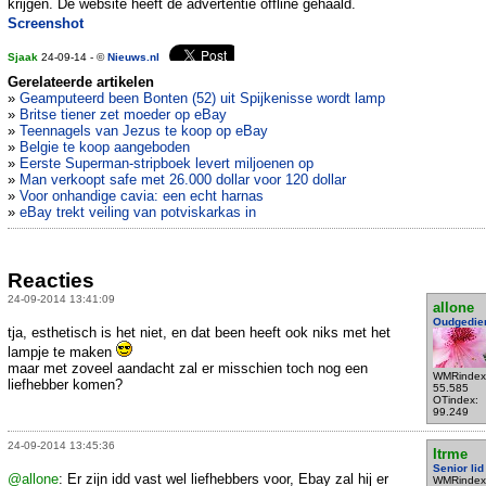
krijgen. De website heeft de advertentie offline gehaald.
Screenshot
Sjaak
24-09-14 - ©
Nieuws.nl
Gerelateerde artikelen
»
Geamputeerd been Bonten (52) uit Spijkenisse wordt lamp
»
Britse tiener zet moeder op eBay
»
Teennagels van Jezus te koop op eBay
»
Belgie te koop aangeboden
»
Eerste Superman-stripboek levert miljoenen op
»
Man verkoopt safe met 26.000 dollar voor 120 dollar
»
Voor onhandige cavia: een echt harnas
»
eBay trekt veiling van potviskarkas in
Reacties
24-09-2014 13:41:09
allone
Oudgedie
tja, esthetisch is het niet, en dat been heeft ook niks met het
lampje te maken
maar met zoveel aandacht zal er misschien toch nog een
WMRindex
liefhebber komen?
55.585
OTindex:
99.249
24-09-2014 13:45:36
Itrme
Senior lid
@allone
: Er zijn idd vast wel liefhebbers voor, Ebay zal hij er
WMRindex