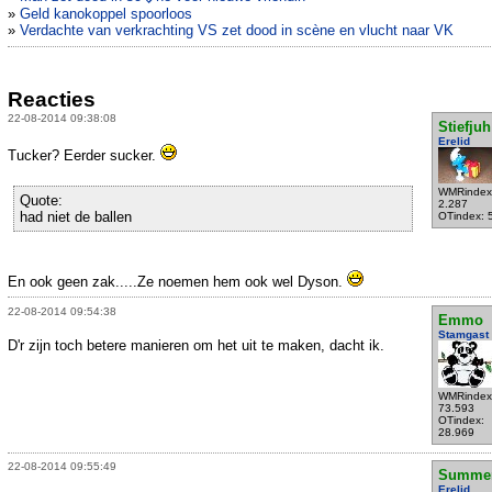
»
Geld kanokoppel spoorloos
»
Verdachte van verkrachting VS zet dood in scène en vlucht naar VK
Reacties
22-08-2014 09:38:08
Stiefjuh
Erelid
Tucker? Eerder sucker.
WMRindex
Quote:
2.287
had niet de ballen
OTindex: 
En ook geen zak.....Ze noemen hem ook wel Dyson.
22-08-2014 09:54:38
Emmo
Stamgast
D'r zijn toch betere manieren om het uit te maken, dacht ik.
WMRindex
73.593
OTindex:
28.969
22-08-2014 09:55:49
Summe
Erelid