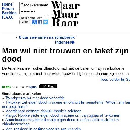
Waar
Home
Forum
Maar
Beelden
F.A.Q.
Login onthouden
Raar
«
8 uur zwemmen na schipbreuk
Indonesi�
Man wil niet trouwen en faket zijn
Trucker redt mensen uit ontplofte auto
»
dood
De Amerikaanse Tucker Blandford had niet de ballen om zijn verloofde te
vertellen dat hij niet met haar wilde trouwen. Hij besloot daarom zijn dood in
lees verder bij Sp
HHWB
22-08-14 - ©
Spits
Gerelateerde artikelen
»
Twintiger trouwt met dode verloofde
»
Tiktokker zet eigen dood in scene en onthult bij begrafenis: 'Wilde mijn fam
een lesje leren'
»
Moordenaar gesnapt dankzij mobiele telefoon
»
Margot Robbie zette eigen dood in scène om van oppas af te komen
»
Amerikaanse kajakker die zijn eigen dood in scène zette duikt op in
videoboodschap
»
Man zet dood in sc�ne voor nieuwe vriendin