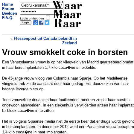
Waar
Home
Forum
Maar
Beelden
F.A.Q.
Login onthouden
Raar
«
Flessenpost uit Canada belandt in
Zeeland
Vrouw smokkelt coke in borsten
Piloot druk met tablet: 1,5 km lager
»
Een Venezolaanse vrouw is op het vliegveld van Madrid gearresteerd omdat
in haar borstimplantaten 1,7 kilo coca�ne smokkelde.
De 43-jarige vrouw vloog van Colombia naar Spanje. Op het Madrileense
vliegveld trok ze de aandacht door haar gedrag. Het doorzoeken van haar
bagage leverde niets op.
Toen vrouwelijke douaniers haar fouilleerden, merkten ze dat haar borsten
ongewoon aanvoelden. In een ziekenhuis verwijderden artsen haar implantat
Er bleek coca�ne in te zitten.
Het is volgens Spaanse media niet de eerste keer dat er drugs wordt gevon
in borstimplantaten. In december 2012 werd een Panamese vrouw betrapt m
1,4 kilo coca�ne in haar implantaten.