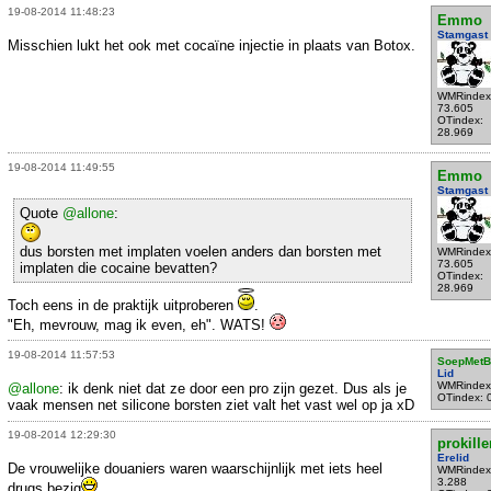
19-08-2014 11:48:23
Emmo
Stamgast
Misschien lukt het ook met cocaïne injectie in plaats van Botox.
WMRindex
73.605
OTindex:
28.969
19-08-2014 11:49:55
Emmo
Stamgast
Quote
@allone
:
dus borsten met implaten voelen anders dan borsten met
WMRindex
73.605
implaten die cocaine bevatten?
OTindex:
28.969
Toch eens in de praktijk uitproberen
.
"Eh, mevrouw, mag ik even, eh". WATS!
19-08-2014 11:57:53
SoepMetB
Lid
WMRindex
@allone
: ik denk niet dat ze door een pro zijn gezet. Dus als je
OTindex: 
vaak mensen net silicone borsten ziet valt het vast wel op ja xD
19-08-2014 12:29:30
prokille
Erelid
De vrouwelijke douaniers waren waarschijnlijk met iets heel
WMRindex
3.288
drugs bezig