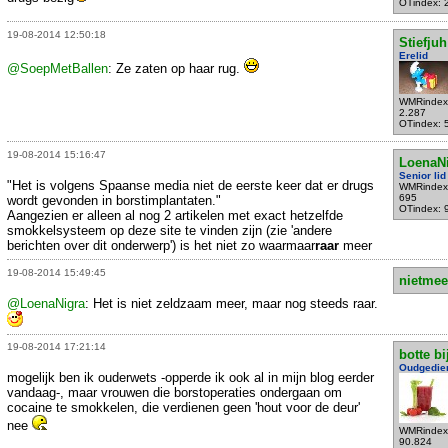
OTindex: 
19-08-2014 12:50:18
Stiefjuh
Erelid
@SoepMetBallen
: Ze zaten op haar rug.
WMRindex
2.287
OTindex: 
19-08-2014 15:16:47
LoenaN
Senior lid
"Het is volgens Spaanse media niet de eerste keer dat er drugs
WMRindex
695
wordt gevonden in borstimplantaten."
OTindex: 
Aangezien er alleen al nog 2 artikelen met exact hetzelfde
smokkelsysteem op deze site te vinden zijn (zie 'andere
berichten over dit onderwerp') is het niet zo waarmaar
raar
meer
19-08-2014 15:49:45
nietmee
@LoenaNigra
: Het is niet zeldzaam meer, maar nog steeds raar.
19-08-2014 17:21:14
botte bi
Oudgedie
mogelijk ben ik ouderwets -opperde ik ook al in mijn blog eerder
vandaag-, maar vrouwen die borstoperaties ondergaan om
cocaine te smokkelen, die verdienen geen 'hout voor de deur'
nee
WMRindex
90.824