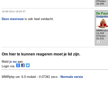
OTindex:
39.090
19-08-2014 18:05:37
De Pau
Oudgedie
Deze mevrouw
is ook heel verdacht.
WMRindex
14.206
OTindex:
20.331
S
Om hier te kunnen reageren moet je lid zijn.
Meld je
nu
aan.
Login via:
WMRphp ver. 6.0 mobiel -
0.07341
secs -
Normale versie