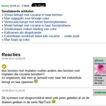
Emmo
19-08-14 - ©
NOS
Gerelateerde artikelen
»
Vrouw betrapt met cocaine in haar borsten
»
Man opgepakt voor broodje coke
»
Venezuela kampt met tekort borstimplantaten
»
Model betrapt met cocaine in haar borstprothese
»
Smokkelaars maken kleding van coke
»
Kalkoenen als drugskoerier
»
Colombiaan smokkelt halve kilo cocaïne ... onder pruik
»
Man loopt op coke
Reacties
19-08-2014 10:50:29
allone
Oudgedie
dus borsten met implaten voelen anders dan borsten met
implaten die cocaine bevatten?
WMRindex
zo ongewoon, dat men er iemand voor naar het ziekenhuis
55.586
OTindex:
brengt en laat opereren
99.253
19-08-2014 11:35:16
nietmee
Dit systeem van drugssmokkel werd vele jaren geleden al uit de
doeken gedaan in de serie Nip/Tuck