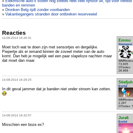
»
Elektrische auto’s stoten nog steeds heel veel fijnstof uit, tijd voor verbod
banden en remmen
»
Dronken Belg rijdt zonder voorbanden
»
Vakantiegangers stranden door ontbreken reservewiel
Reacties
14-08-2014 16:26:31
Emmo
Stamgast
Moet toch wat te doen zijn met sensortjes en dergelijke.
Piepertje als er iemand binnen de zoveel meter van de auto
komt. Dan heb je mogelijk wel een paar slapeloze nachten maar
dat moet dan maar.
WMRindex
73.605
OTindex:
28.969
14-08-2014 16:29:25
Stiefjuh
Erelid
In dit geval jammer dat je banden niet onder stroom kan zetten.
WMRindex
2.287
OTindex: 
14-08-2014 16:32:07
Jura6
Erelid
Misschien een boze ex?