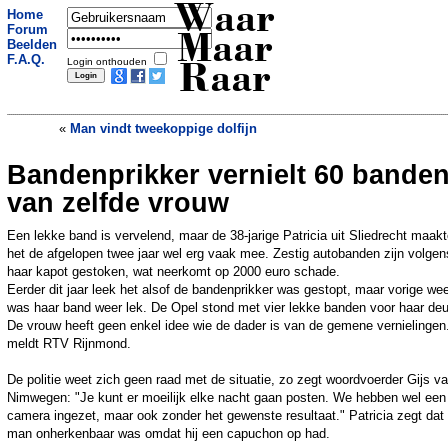
Waar
Home
Forum
Maar
Beelden
F.A.Q.
Login onthouden
Raar
«
Man vindt tweekoppige dolfijn
Bandenprikker vernielt 60 bande
Afrikaanse olifant heeft een superieure
neus
»
van zelfde vrouw
Een lekke band is vervelend, maar de 38-jarige Patricia uit Sliedrecht maak
het de afgelopen twee jaar wel erg vaak mee. Zestig autobanden zijn volgen
haar kapot gestoken, wat neerkomt op 2000 euro schade.
Eerder dit jaar leek het alsof de bandenprikker was gestopt, maar vorige we
was haar band weer lek. De Opel stond met vier lekke banden voor haar deu
De vrouw heeft geen enkel idee wie de dader is van de gemene vernielingen.
meldt RTV Rijnmond.
De politie weet zich geen raad met de situatie, zo zegt woordvoerder Gijs v
Nimwegen: "Je kunt er moeilijk elke nacht gaan posten. We hebben wel een
camera ingezet, maar ook zonder het gewenste resultaat." Patricia zegt dat
man onherkenbaar was omdat hij een capuchon op had.