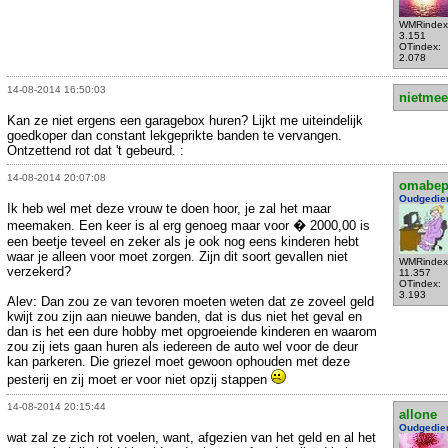
WMRindex
3.151
OTindex:
2.078
14-08-2014 16:50:03
nietmee
Kan ze niet ergens een garagebox huren? Lijkt me uiteindelijk
goedkoper dan constant lekgeprikte banden te vervangen.
Ontzettend rot dat 't gebeurd. :
14-08-2014 20:07:08
omabe
Oudgedie
Ik heb wel met deze vrouw te doen hoor, je zal het maar
meemaken. Een keer is al erg genoeg maar voor � 2000,00 is
een beetje teveel en zeker als je ook nog eens kinderen hebt
waar je alleen voor moet zorgen. Zijn dit soort gevallen niet
WMRindex
verzekerd?
11.357
OTindex:
3.193
Alev: Dan zou ze van tevoren moeten weten dat ze zoveel geld
kwijt zou zijn aan nieuwe banden, dat is dus niet het geval en
dan is het een dure hobby met opgroeiende kinderen en waarom
zou zij iets gaan huren als iedereen de auto wel voor de deur
kan parkeren. Die griezel moet gewoon ophouden met deze
pesterij en zij moet er voor niet opzij stappen
14-08-2014 20:15:44
allone
Oudgedie
wat zal ze zich rot voelen, want, afgezien van het geld en al het