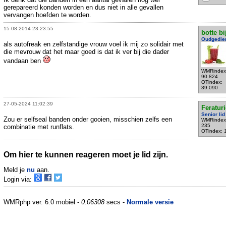
gerepareerd konden worden en dus niet in alle gevallen
vervangen hoefden te worden.
15-08-2014 23:23:55
botte bi
Oudgedie
als autofreak en zelfstandige vrouw voel ik mij zo solidair met
die mevrouw dat het maar goed is dat ik ver bij die dader
vandaan ben
WMRindex
90.824
OTindex:
39.090
27-05-2024 11:02:39
Feratur
Senior lid
Zou er selfseal banden onder gooien, misschien zelfs een
WMRindex
235
combinatie met runflats.
OTindex: 
Om hier te kunnen reageren moet je lid zijn.
Meld je
nu
aan.
Login via:
WMRphp ver. 6.0 mobiel -
0.06308
secs -
Normale versie