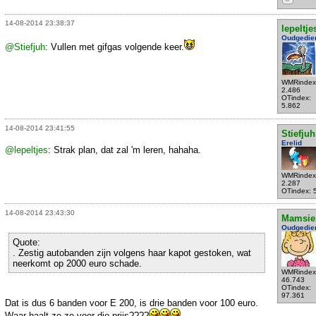
14-08-2014 23:38:37
lepeltje
Oudgedie
@Stiefjuh
: Vullen met gifgas volgende keer.
WMRindex
2.486
OTindex:
5.862
14-08-2014 23:41:55
Stiefjuh
Erelid
@lepeltjes
: Strak plan, dat zal 'm leren, hahaha.
WMRindex
2.287
OTindex: 
14-08-2014 23:43:30
Mamsie
Oudgedie
Quote:
. Zestig autobanden zijn volgens haar kapot gestoken, wat
neerkomt op 2000 euro schade.
WMRindex
46.743
OTindex:
97.361
Dat is dus 6 banden voor E 200, is drie banden voor 100 euro.
Waar haalt ze ze voor die prijs????