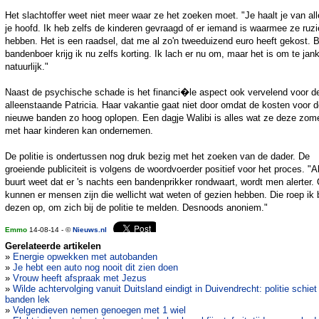
Het slachtoffer weet niet meer waar ze het zoeken moet. "Je haalt je van all
je hoofd. Ik heb zelfs de kinderen gevraagd of er iemand is waarmee ze ruzi
hebben. Het is een raadsel, dat me al zo'n tweeduizend euro heeft gekost. B
bandenboer krijg ik nu zelfs korting. Ik lach er nu om, maar het is om te jan
natuurlijk."
Naast de psychische schade is het financi�le aspect ook vervelend voor d
alleenstaande Patricia. Haar vakantie gaat niet door omdat de kosten voor 
nieuwe banden zo hoog oplopen. Een dagje Walibi is alles wat ze deze zom
met haar kinderen kan ondernemen.
De politie is ondertussen nog druk bezig met het zoeken van de dader. De
groeiende publiciteit is volgens de woordvoerder positief voor het proces. "A
buurt weet dat er 's nachts een bandenprikker rondwaart, wordt men alerter.
kunnen er mensen zijn die wellicht wat weten of gezien hebben. Die roep ik b
dezen op, om zich bij de politie te melden. Desnoods anoniem."
Emmo
14-08-14 - ©
Nieuws.nl
Gerelateerde artikelen
»
Energie opwekken met autobanden
»
Je hebt een auto nog nooit dit zien doen
»
Vrouw heeft afspraak met Jezus
»
Wilde achtervolging vanuit Duitsland eindigt in Duivendrecht: politie schiet
banden lek
»
Velgendieven nemen genoegen met 1 wiel