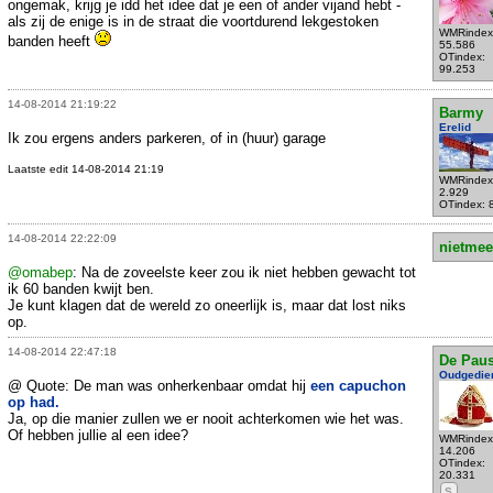
ongemak, krijg je idd het idee dat je een of ander vijand hebt -
als zij de enige is in de straat die voortdurend lekgestoken
WMRindex
banden heeft
55.586
OTindex:
99.253
14-08-2014 21:19:22
Barmy
Erelid
Ik zou ergens anders parkeren, of in (huur) garage
Laatste edit 14-08-2014 21:19
WMRindex
2.929
OTindex: 
14-08-2014 22:22:09
nietmee
@omabep
: Na de zoveelste keer zou ik niet hebben gewacht tot
ik 60 banden kwijt ben.
Je kunt klagen dat de wereld zo oneerlijk is, maar dat lost niks
op.
14-08-2014 22:47:18
De Pau
Oudgedie
@ Quote: De man was onherkenbaar omdat hij
een capuchon
op had.
Ja, op die manier zullen we er nooit achterkomen wie het was.
Of hebben jullie al een idee?
WMRindex
14.206
OTindex:
20.331
S