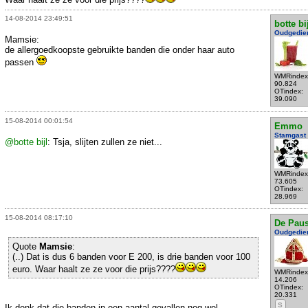
14-08-2014 23:49:51
botte bi
Oudgedie
Mamsie:
de allergoedkoopste gebruikte banden die onder haar auto
passen
WMRindex
90.824
OTindex:
39.090
15-08-2014 00:01:54
Emmo
Stamgast
@botte bijl
: Tsja, slijten zullen ze niet...
WMRindex
73.605
OTindex:
28.969
15-08-2014 08:17:10
De Pau
Oudgedie
Quote
Mamsie
:
(..) Dat is dus 6 banden voor E 200, is drie banden voor 100
euro. Waar haalt ze ze voor die prijs????
WMRindex
14.206
OTindex:
20.331
S
Ik denk dat die banden in een aantal gevallen nog wel