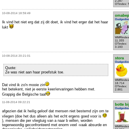
2.287
OTindex: 
10-08-2014 18:59:49
omabe
Oudgedie
Ik vind het niet erg dat zij dit doet, ik vind het erger dat het haar
lukt
WMRindex
11.355
OTindex:
3.193
10-08-2014 20:21:01
stora
Oudgedie
Quote:
Ze was niet aan haar proefstuk toe.
WMRindex
18.714
Dat vind ik zo'n mooie zin
OTindex:
het betekent, niet je eerste keer/ervaringen hebben met.
2.861
Grappig die Belgische taal
11-08-2014 09:22:21
botte bi
Oudgedie
afgezien dat ik heilig geloof dat mensen niet bestemd zijn om te
vliegen (doe het dus alleen als het echt ergens goed voor is
), mensen die per vliegtuig van a naar b willen, worden
tegenwoordig geconfronteerd met enorm veel -vaak absurde en
WMRindex