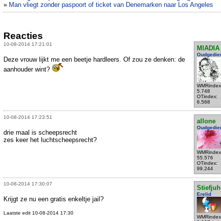
»
Man vliegt zonder paspoort of ticket van Denemarken naar Los Angeles
Reacties
10-08-2014 17:21:01
MIADIA
Oudgedie
Deze vrouw lijkt me een beetje hardleers. Of zou ze denken: de
aanhouder wint?
WMRindex
5.748
OTindex:
6.568
10-08-2014 17:23:51
allone
Oudgedie
drie maal is scheepsrecht
zes keer het luchtscheepsrecht?
WMRindex
55.576
OTindex:
99.244
10-08-2014 17:30:07
Stiefjuh
Erelid
Krijgt ze nu een gratis enkeltje jail?
Laatste edit 10-08-2014 17:30
WMRindex