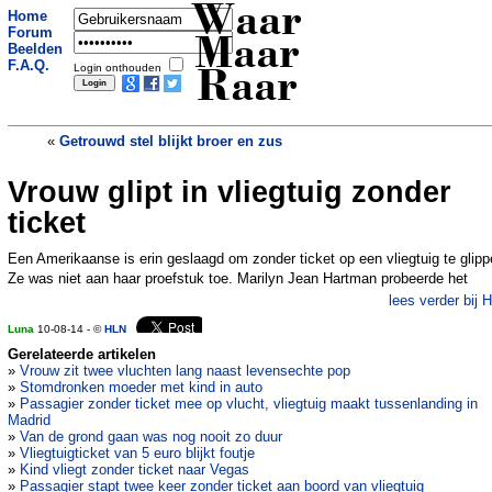
Waar
Home
Forum
Maar
Beelden
F.A.Q.
Login onthouden
Raar
«
Getrouwd stel blijkt broer en zus
Vrouw glipt in vliegtuig zonder
Haai kotst in gezicht toerist
»
ticket
Een Amerikaanse is erin geslaagd om zonder ticket op een vliegtuig te glipp
Ze was niet aan haar proefstuk toe. Marilyn Jean Hartman probeerde het
lees verder bij 
Luna
10-08-14 - ©
HLN
Gerelateerde artikelen
»
Vrouw zit twee vluchten lang naast levensechte pop
»
Stomdronken moeder met kind in auto
»
Passagier zonder ticket mee op vlucht, vliegtuig maakt tussenlanding in
Madrid
»
Van de grond gaan was nog nooit zo duur
»
Vliegtuigticket van 5 euro blijkt foutje
»
Kind vliegt zonder ticket naar Vegas
»
Passagier stapt twee keer zonder ticket aan boord van vliegtuig