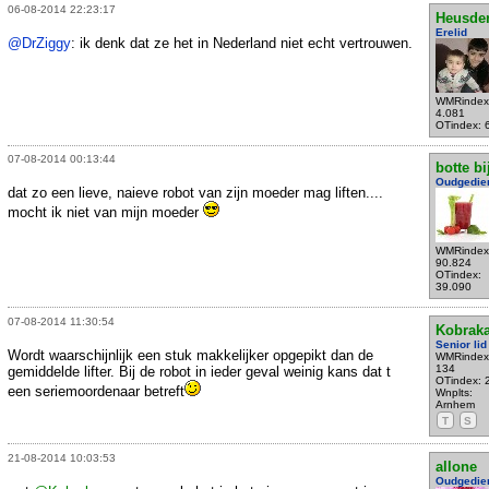
06-08-2014 22:23:17
Heusde
Erelid
@DrZiggy
: ik denk dat ze het in Nederland niet echt vertrouwen.
WMRindex
4.081
OTindex: 
07-08-2014 00:13:44
botte bi
Oudgedie
dat zo een lieve, naieve robot van zijn moeder mag liften....
mocht ik niet van mijn moeder
WMRindex
90.824
OTindex:
39.090
07-08-2014 11:30:54
Kobrak
Senior lid
Wordt waarschijnlijk een stuk makkelijker opgepikt dan de
WMRindex
134
gemiddelde lifter. Bij de robot in ieder geval weinig kans dat t
OTindex: 
een seriemoordenaar betreft
Wnplts:
Arnhem
T
S
21-08-2014 10:03:53
allone
Oudgedie