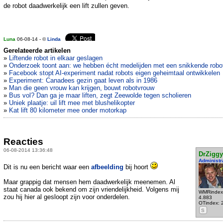
de robot daadwerkelijk een lift zullen geven.
Luna
06-08-14 - ©
Linda
Gerelateerde artikelen
»
Liftende robot in elkaar geslagen
»
Onderzoek toont aan: we hebben écht medelijden met een snikkende robo
»
Facebook stopt AI-experiment nadat robots eigen geheimtaal ontwikkelen
»
Experiment: Canadees gezin gaat leven als in 1986
»
Man die geen vrouw kan krijgen, bouwt robotvrouw
»
Bus vol? Dan ga je maar liften, zegt Zeewolde tegen scholieren
»
Uniek plaatje: uil lift mee met blushelikopter
»
Kat lift 80 kilometer mee onder motorkap
Reacties
06-08-2014 13:36:48
DrZiggy
Administr
Dit is nu een bericht waar een
afbeelding
bij hoort
Maar grappig dat mensen hem daadwerkelijk meenemen. Al
staat canada ook bekend om zijn vriendelijkheid. Volgens mij
WMRindex
zou hij hier al gesloopt zijn voor onderdelen.
4.883
OTindex: 
S