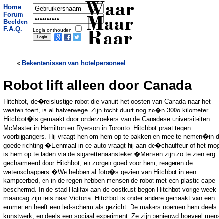
Waar
Home
Forum
Maar
Beelden
F.A.Q.
Login onthouden
Raar
«
Bekentenissen van hotelpersoneel
Robot lift alleen door Canada
Kurk wordt man fataal
»
Hitchbot, de�reislustige robot die vanuit het oosten van Canada naar het
westen toert, is al halverwege. Zijn tocht duurt nog zo�n 300o kilometer.
Hitchbot�is gemaakt door onderzoekers van de Canadese universiteiten
McMaster in Hamilton en Ryerson in Toronto. Hitchbot praat tegen
voorbijgangers. Hij vraagt hen om hem op te pakken en mee te nemen�in 
goede richting.�Eenmaal in de auto vraagt hij aan de�chauffeur of het mog
is hem op te laden via de sigarettenaansteker.�Mensen zijn zo te zien erg
gecharmeerd door Hitchbot, en zorgen goed voor hem, reageren de
wetenschappers.�We hebben al foto�s gezien van Hitchbot in een
kampeerbed, en in de regen hebben mensen de robot met een plastic cape
beschermd. In de stad Halifax aan de oostkust begon Hitchbot vorige week
maandag zijn reis naar Victoria. Hitchbot is onder andere gemaakt van een
emmer en heeft een led-scherm als gezicht. De makers noemen hem deels
kunstwerk, en deels een sociaal experiment. Ze zijn benieuwd hoeveel men