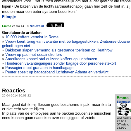
werknemers voor. "Het is toch onmenselijk om met al dat gewicht die trappe
lopen? De bazen van de luchtvaartmaatschappij gaan hier zelf de fout in, zij
moeten maar een beter systeem bedenken."
Filmpje
Emmo
25-04-14 - ©
Nieuws.nl
Gerelateerde artikelen
»
10.000 koffers vermist in Rome
»
Vrouw keert terug van vakantie met 55 bagagestukken, Zwitserse douane
gelooft ogen niet
»
Daklozen slapen vermomd als gestrande toeristen op Heathrow
»
Vrouw op pad met cocainekoffers
»
Amerikaans koppel stal duizend koffers op luchthaven
»
Honderden vakantiegangers zonder bagage door personeelstekort
»
Passagier stopt granaten in handbagage
»
Peuter speelt op bagageband luchthaven Atlanta en verdwijnt
Reacties
25-04-2014 10:03:22
Emmo
Stamgast
Maar goed dat ik mij flessen goed beschermd inpak, maar ik sta
er niet echt van te kijken.
In plaats van de employees aan te pakken zouden ze misschien
eens kunnen gaan nadenken over een glijgoot of zoiets.
WMRindex
73.631
OTindex:
28.970