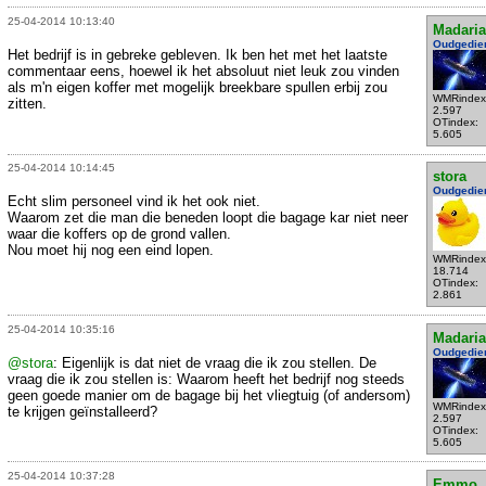
25-04-2014 10:13:40
Madari
Oudgedie
Het bedrijf is in gebreke gebleven. Ik ben het met het laatste
commentaar eens, hoewel ik het absoluut niet leuk zou vinden
als m'n eigen koffer met mogelijk breekbare spullen erbij zou
WMRindex
zitten.
2.597
OTindex:
5.605
25-04-2014 10:14:45
stora
Oudgedie
Echt slim personeel vind ik het ook niet.
Waarom zet die man die beneden loopt die bagage kar niet neer
waar die koffers op de grond vallen.
Nou moet hij nog een eind lopen.
WMRindex
18.714
OTindex:
2.861
25-04-2014 10:35:16
Madari
Oudgedie
@stora
: Eigenlijk is dat niet de vraag die ik zou stellen. De
vraag die ik zou stellen is: Waarom heeft het bedrijf nog steeds
geen goede manier om de bagage bij het vliegtuig (of andersom)
WMRindex
te krijgen geïnstalleerd?
2.597
OTindex:
5.605
25-04-2014 10:37:28
Emmo