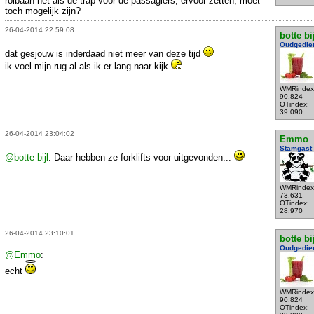
rolbaan net als de trap voor de passagiers, ervoor zetten, moet
toch mogelijk zijn?
26-04-2014 22:59:08
botte bi
Oudgedie
dat gesjouw is inderdaad niet meer van deze tijd
ik voel mijn rug al als ik er lang naar kijk
WMRindex
90.824
OTindex:
39.090
26-04-2014 23:04:02
Emmo
Stamgast
@botte bijl
: Daar hebben ze forklifts voor uitgevonden...
WMRindex
73.631
OTindex:
28.970
26-04-2014 23:10:01
botte bi
Oudgedie
@Emmo
:
echt
WMRindex
90.824
OTindex: