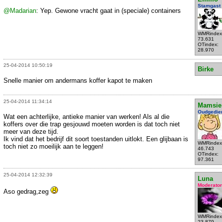
Stamgast
@Madarian
: Yep. Gewone vracht gaat in (speciale) containers
WMRindex
73.631
OTindex:
28.970
25-04-2014 10:50:19
Birke
Snelle manier om andermans koffer kapot te maken
25-04-2014 11:34:14
Mamsie
Oudgedie
Wat een achterlijke, antieke manier van werken! Als al die
koffers over die trap gesjouwd moeten worden is dat toch niet
meer van deze tijd.
Ik vind dat het bedrijf dit soort toestanden uitlokt. Een glijbaan is
WMRindex
toch niet zo moeilijk aan te leggen!
46.743
OTindex:
97.361
25-04-2014 12:32:39
Luna
Moderator
Aso gedrag,zeg
WMRindex
23.879