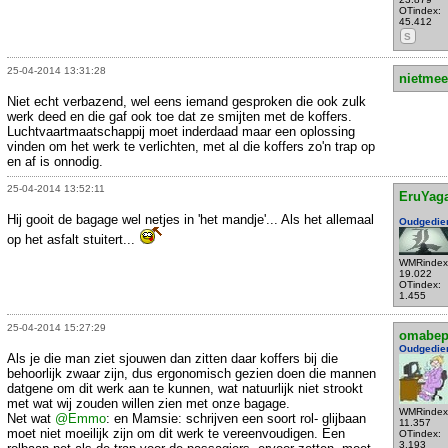
OTindex:
45.412
S
25-04-2014 13:31:28
nietmee
Niet echt verbazend, wel eens iemand gesproken die ook zulk
werk deed en die gaf ook toe dat ze smijten met de koffers.
Luchtvaartmaatschappij moet inderdaad maar een oplossing
vinden om het werk te verlichten, met al die koffers zo'n trap op
en af is onnodig.
25-04-2014 13:52:11
EruYag
Hij gooit de bagage wel netjes in 'het mandje'... Als het allemaal
Oudgedie
op het asfalt stuitert...
WMRindex
19.022
OTindex:
1.455
25-04-2014 15:27:29
omabe
Oudgedie
Als je die man ziet sjouwen dan zitten daar koffers bij die
behoorlijk zwaar zijn, dus ergonomisch gezien doen die mannen
datgene om dit werk aan te kunnen, wat natuurlijk niet strookt
met wat wij zouden willen zien met onze bagage.
WMRindex
Net wat
@Emmo
: en Mamsie: schrijven een soort rol- glijbaan
11.357
moet niet moeilijk zijn om dit werk te vereenvoudigen. Een
OTindex:
3.193