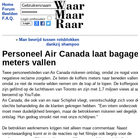
Waar
Home
Forum
Maar
Beelden
F.A.Q.
Login onthouden
Raar
«
Man bevrijd tussen rotsblokken
dankzij shampoo
Personeel Air Canada laat bagag
Vrouw geeft dorp erfenis van 600.000
Euro
»
meters vallen
Twee personeelsleden van Air Canada riskeren ontslag, omdat ze nogal voo
negatieve reclame zorgden. Ze lieten de koffers meters naar beneden vallen
omdat ze niet de moeite wilden nemen om de trap af te lopen. De koffergooi
zijn gefilmd op de luchthaven van Toronto en zijn met 1,7 miljoen views al a
beroemd op YouTube.
Air Canada, die ook van en naar Schiphol vliegt, verontschuldigt zich voor d
slechte behandeling die de klanten gekregen hebben. "Een intern onderzoek
moet meer duidelijkheid brengen, maar de betrokkenen riskeren wel degelijk
ontslag. Hun gedrag strookt niet met onze richtlijnen."
De betrokken werknemers krijgen niet alleen maar commentaar. Naast
verontwaardiging komt er in de reacties op het filmpje ook begrip voor de