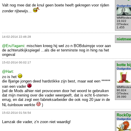
Valt nog mee dat de knul geen boete heeft gekregen voor rijden
Oudgedie
zonder rijbewijs...
WMRindex
19.022
OTindex:
1.455
14-02-2014 22:46:28
nietmee
@EruYagami
: mischien kreeg hij wel zo n BOBduimpje voor aan
de achteruitkijkspiegel ...als die er tenminste nog in hing na het
ongeval
15-02-2014 00:02:17
botte bi
Oudgedie
@Hart
:
zo is het
die 8jarige jongen deed hardstikke zijn best, maar wat een ******
van een vader
WMRindex
(wil de Mods alhier niet provoceren door het woord te gebruiken
90.824
OTindex:
dat mijn mening over die vader weergeeft, dat is echt 6-sterren-
39.090
errug, en dat zegt een fabrieksarbeider die ook nog 20 jaar in de
NL-tuinbouw werkte
)
15-02-2014 01:54:54
RockOp
Oudgedie
Lamzak die vader, z'n zoon niet waardig!