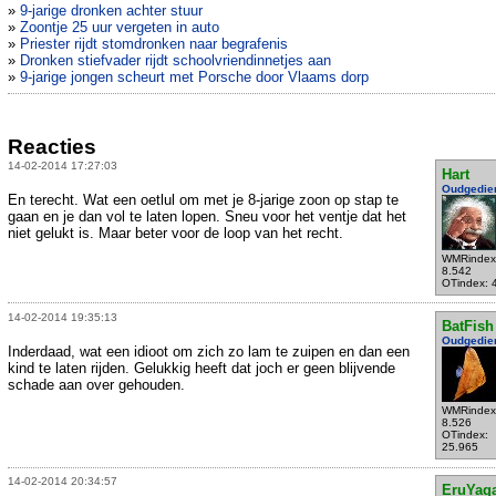
»
9-jarige dronken achter stuur
»
Zoontje 25 uur vergeten in auto
»
Priester rijdt stomdronken naar begrafenis
»
Dronken stiefvader rijdt schoolvriendinnetjes aan
»
9-jarige jongen scheurt met Porsche door Vlaams dorp
Reacties
14-02-2014 17:27:03
Hart
Oudgedie
En terecht. Wat een oetlul om met je 8-jarige zoon op stap te
gaan en je dan vol te laten lopen. Sneu voor het ventje dat het
niet gelukt is. Maar beter voor de loop van het recht.
WMRindex
8.542
OTindex: 
14-02-2014 19:35:13
BatFish
Oudgedie
Inderdaad, wat een idioot om zich zo lam te zuipen en dan een
kind te laten rijden. Gelukkig heeft dat joch er geen blijvende
schade aan over gehouden.
WMRindex
8.526
OTindex:
25.965
14-02-2014 20:34:57
EruYag