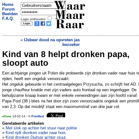
Waar
Home
Forum
Maar
Beelden
F.A.Q.
Login onthouden
Raar
«
IJsbeer dood na opvreten jas
bezoeker
Kind van 8 helpt dronken papa,
Bionische hand laat pati�nt voelen
»
sloopt auto
Een achtjarige jongen uit Polen die probeerde zijn dronken vader naar huis t
rijden, heeft een ongeluk veroorzaakt.
Het ongeluk gebeurde in het centraalgelegen Przysucha, zo schrijft het AD.
jonge chauffeur knalde met zijn vaders auto frontaal op een tegenligger. De
behulpzame knaap kwam er met enkele verwondingen aan zijn hoofd vanaf.
Papa Pool (38 ) blies na het door zijn zoon veroorzaakte ongeluk een promil
van 2,3. Op dat misdrijf staat een maximumstraf van drie jaar cel.
allone
14-02-14 - ©
PowNed
Gerelateerde artikelen
»
Met slok op achter het stuur naar politie
»
Kind rijdt dronken vader naar huis
»
Kind dronken Duitser achter stuur