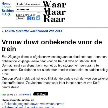
Waar
Home
Forum
Maar
Beelden
F.A.Q.
Login onthouden
Raar
«
123456 slechtste wachtwoord van 2013
Vrouw duwt onbekende voor de
Bankgegevens 20 miljoen Koreanen
gestolen
»
trein
Een 23-jarige dame is afgelopen woensdag aan de dood ontsnapt, toen een
onbekende 28-jarige vrouw haar voor de trein duwde op station Delft.
De machinist van dienst kon nog net op tijd stoppen om een drama te
voorkomen. De dader en het slachtoffer kenden elkaar niet en hadden ook 
ruzie.
Omroep West meldt dat het erop lijkt dat de oudste van de twee een willeke
slachtoffer koos. Ze vluchtte, maar werd later in het centrum van Delft
gearresteerd.
ledi
25-01-14 - ©
PowNed
Gerelateerde artikelen
»
Rokende jongeren duwen vrouw van perron
»
Astmapatient duwt roker van perron