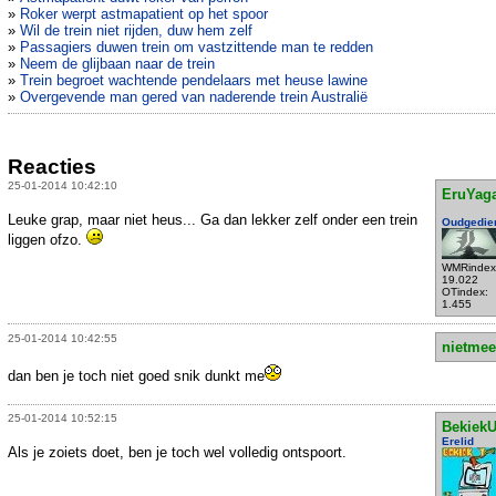
»
Roker werpt astmapatient op het spoor
»
Wil de trein niet rijden, duw hem zelf
»
Passagiers duwen trein om vastzittende man te redden
»
Neem de glijbaan naar de trein
»
Trein begroet wachtende pendelaars met heuse lawine
»
Overgevende man gered van naderende trein Australië
Reacties
25-01-2014 10:42:10
EruYag
Leuke grap, maar niet heus... Ga dan lekker zelf onder een trein
Oudgedie
liggen ofzo.
WMRindex
19.022
OTindex:
1.455
25-01-2014 10:42:55
nietmee
dan ben je toch niet goed snik dunkt me
25-01-2014 10:52:15
Bekiek
Erelid
Als je zoiets doet, ben je toch wel volledig ontspoort.