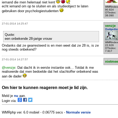
iemand die men helemaal niet kent
echt iemand om op te sluiten en als studieobject te laten
WMRindex
90.824
gebruiken door psychologiestudenten
OTindex:
39.090
27-01-2014 14:25:47
venzje
Oudgedie
Quote:
een onbekende 28-jarige vrouw
WMRindex
Ondanks dat ze gearresteerd is en men weet dat ze 28 is, is ze
22.626
OTindex:
nog steeds onbekend?
7.917
27-01-2014 14:27:57
nietmee
@venzje
: Dat dacht ik in eerste instantie ook... Totdat ik me
realiseerde dat men bedoelde dat het slachtoffer onbekend was
aan de dader
Om hier te kunnen reageren moet je lid zijn.
Meld je
nu
aan.
Login via:
WMRphp ver. 6.0 mobiel -
0.06775
secs -
Normale versie