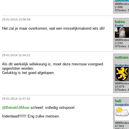
WMRindex
2.098
OTindex: 
25-01-2014 10:56:06
balou
Erelid
Het zal je maar overkomen, wat een misselijkmakend iets dit!
WMRindex
2.233
OTindex: 
25-01-2014 11:04:12
nxttrain
Als dit werkelijk willekeurig is, moet deze mevrouw voorgoed
Oudgedie
opgesloten worden.
Gelukkig is het goed afgelopen.
WMRindex
10.879
OTindex: 
25-01-2014 11:07:32
ledi
Oudgedie
@BekiekUtMoar
schreef: volledig ontspoort.
Inderdaad!!!!!!! Eng zulke mensen.
WMRindex
47.811