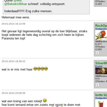
Quote
@ledi
:
OTindex:
@BekiekUtMoar
schreef: volledig ontspoort.
3.193
Inderdaad!!!!!!! Eng zulke mensen.
Helemaal mee eens.
25-01-2014 16:14:59
RockOp
Oudgedie
Het gevaar ligt tegenwoordig overal op de loer blijkbaar, straks
loopt iedereen de hele dag schichtig om zich heen te kijken.
Paranoia ten top!
WMRindex
6.377
OTindex:
4.540
S
25-01-2014 18:36:22
SilverW
Erelid
wat is er mis met haar
WMRindex
573
OTindex: 
S
25-01-2014 23:08:56
botte bi
Oudgedie
wat een kreng van een rotwijf
hoe komt iemand ertoe om zoiets met opzet te doen met