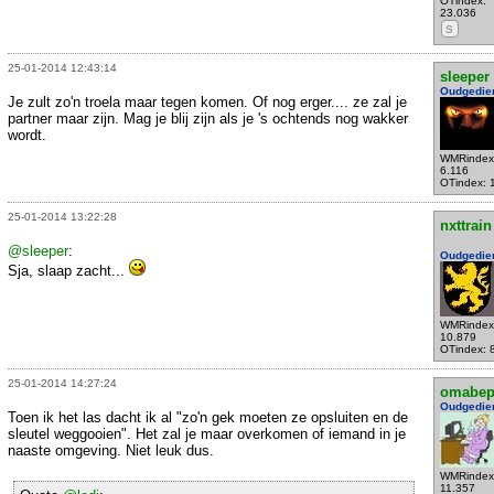
OTindex:
23.036
S
25-01-2014 12:43:14
sleeper
Oudgedie
Je zult zo'n troela maar tegen komen. Of nog erger.... ze zal je
partner maar zijn. Mag je blij zijn als je 's ochtends nog wakker
wordt.
WMRindex
6.116
OTindex: 
25-01-2014 13:22:28
nxttrain
@sleeper
:
Oudgedie
Sja, slaap zacht...
WMRindex
10.879
OTindex: 
25-01-2014 14:27:24
omabe
Oudgedie
Toen ik het las dacht ik al "zo'n gek moeten ze opsluiten en de
sleutel weggooien". Het zal je maar overkomen of iemand in je
naaste omgeving. Niet leuk dus.
WMRindex
11.357