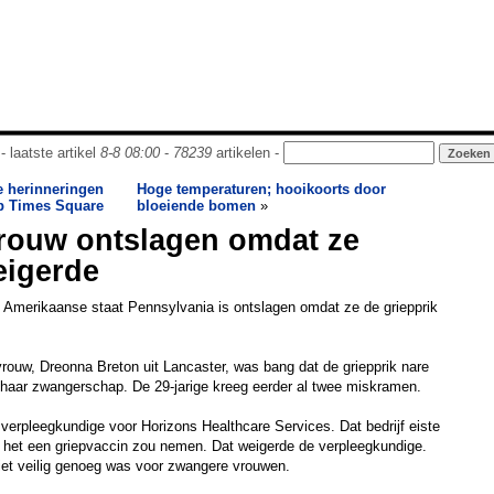
- laatste artikel
8-8 08:00
-
78239
artikelen -
e herinneringen
Hoge temperaturen; hooikoorts door
p Times Square
bloeiende bomen
»
rouw ontslagen omdat ze
eigerde
 Amerikaanse staat Pennsylvania is ontslagen omdat ze de griepprik
ouw, Dreonna Breton uit Lancaster, was bang dat de griepprik nare
haar zwangerschap. De 29-jarige kreeg eerder al twee miskramen.
verpleegkundige voor Horizons Healthcare Services. Dat bedrijf eiste
t het een griepvaccin zou nemen. Dat weigerde de verpleegkundige.
niet veilig genoeg was voor zwangere vrouwen.