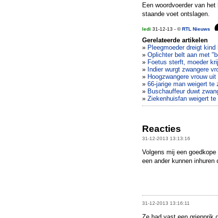
Een woordvoerder van het 
staande voet ontslagen.
ledi
31-12-13 - ©
RTL Nieuws
Gerelateerde artikelen
»
Pleegmoeder dreigt kind k
»
Oplichter belt aan met "b
»
Foetus sterft, moeder kri
»
Indier wurgt zwangere v
»
Hoogzwangere vrouw uit 
»
66-jarige man weigert te
»
Buschauffeur duwt zwang
»
Ziekenhuisfan weigert te
Reacties
31-12-2013 13:13:16
Volgens mij een goedkope
een ander kunnen inhuren d
31-12-2013 13:16:11
Ze had vast een griepprik 