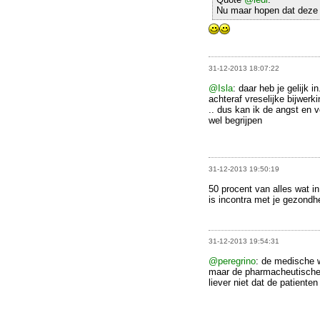
Nu maar hopen dat deze
31-12-2013 18:07:22
@Isla
: daar heb je gelijk
achteraf vreselijke bijwerk
.. dus kan ik de angst en 
wel begrijpen
31-12-2013 19:50:19
50 procent van alles wat 
is incontra met je gezondh
31-12-2013 19:54:31
@peregrino
: de medische w
maar de pharmacheutische w
liever niet dat de patient