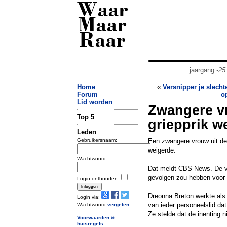
Waar
Maar
Raar
jaargang
-25
Home
«
Versnipper je slecht
Forum
o
Lid worden
Zwangere v
Top 5
griepprik w
Leden
Gebruikersnaam:
Een zwangere vrouw uit de
weigerde.
Wachtwoord:
Dat meldt CBS News. De vr
gevolgen zou hebben voor 
Login onthouden
Dreonna Breton werkte als 
Login via:
van ieder personeelslid da
Wachtwoord
vergeten
.
Ze stelde dat de inenting 
Voorwaarden &
huisregels