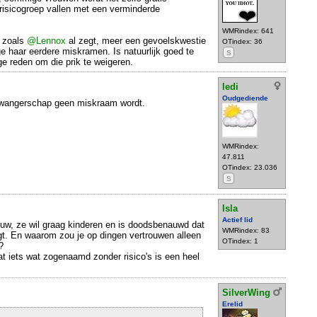
 risicogroep vallen met een verminderde
WMRindex: 641
t zoals
@Lennox
al zegt, meer een gevoelskwestie
OTindex: 36
 haar eerdere miskramen. Is natuurlijk goed te
S
ge reden om die prik te weigeren.
ledi
Oudgediende
wangerschap geen miskraam wordt.
WMRindex:
47.811
OTindex: 23.036
S
Isla
Actief lid
ouw, ze wil graag kinderen en is doodsbenauwd dat
WMRindex: 83
gt. En waarom zou je op dingen vertrouwen alleen
OTindex: 1
?
at iets wat zogenaamd zonder risico's is een heel
SilverWing
Erelid