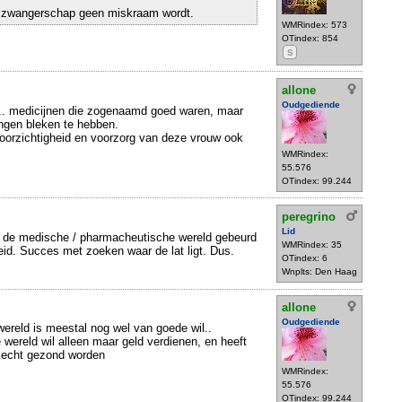
 zwangerschap geen miskraam wordt.
WMRindex: 573
OTindex: 854
S
allone
Oudgediende
 in.. medicijnen die zogenaamd goed waren, maar
ingen bleken te hebben.
voorzichtigheid en voorzorg van deze vrouw ook
WMRindex:
55.576
OTindex: 99.244
peregrino
Lid
in de medische / pharmacheutische wereld gebeurd
WMRindex: 35
eid. Succes met zoeken waar de lat ligt. Dus.
OTindex: 6
Wnplts: Den Haag
allone
Oudgediende
ereld is meestal nog wel van goede wil..
ereld wil alleen maar geld verdienen, en heeft
en echt gezond worden
WMRindex:
55.576
OTindex: 99.244