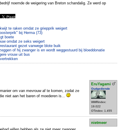
bedrijf noemde de weigering van Breton schandalig. Ze werd op
wijt te raken omdat ze griepprik weigert
oosterprik" bij Herma (73)
jgt boete
rouw omdat ze seks weigert
restaurant gezet vanwege blote buik
 zeggen of hij zwanger is en wordt weggestuurd bij bloeddonatie
ere vrouw uit bus
 vertrekken
EruYagami
Oudgediende
 manier om van mevrouw af te komen, zodat ze
ie niet aan het baren of moederen is...
WMRindex:
19.022
OTindex: 1.455
nietmeer
gehad willen hebben als ze niet meer zwanger