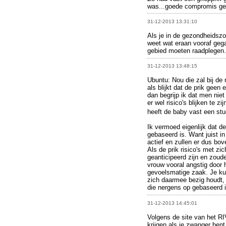
was...goede compromis ge
31-12-2013 13:31:10
Als je in de gezondheidszo
weet wat eraan vooraf geg
gebied moeten raadplegen.
31-12-2013 13:48:15
Ubuntu: Nou die zal bij de
als blijkt dat de prik geen
dan begrijp ik dat men nie
er wel risico's blijken te z
heeft de baby vast een st
Ik vermoed eigenlijk dat d
gebaseerd is. Want juist i
actief en zullen er dus 
Als de prik risico's met z
geanticipeerd zijn en zoud
vrouw vooral angstig door 
gevoelsmatige zaak. Je kun
zich daarmee bezig houdt, 
die nergens op gebaseerd i
31-12-2013 14:45:01
Volgens de site van het RI
krijgen als je zwanger ben