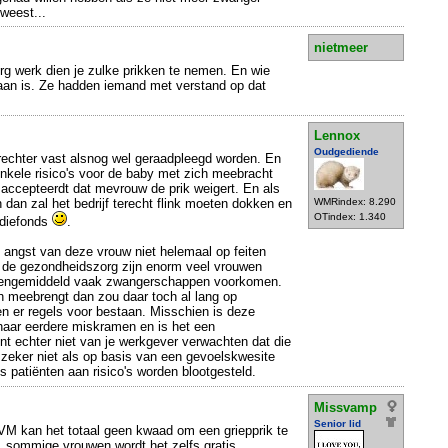
weest...
nietmeer
rg werk dien je zulke prikken te nemen. En wie
aan is. Ze hadden iemand met verstand op dat
Lennox
Oudgediende
 rechter vast alsnog wel geraadpleegd worden. En
 enkele risico's voor de baby met zich meebracht
t accepteerdt dat mevrouw de prik weigert. En als
ijn dan zal het bedrijf terecht flink moeten dokken en
WMRindex: 8.290
OTindex: 1.340
udiefonds
.
e angst van deze vrouw niet helemaal op feiten
n de gezondheidszorg zijn enorm veel vrouwen
bovengemiddeld vaak zwangerschappen voorkomen.
ich meebrengt dan zou daar toch al lang op
en er regels voor bestaan. Misschien is deze
haar eerdere miskramen en is het een
t echter niet van je werkgever verwachten dat die
zeker niet als op basis van een gevoelskwesite
s patiënten aan risico's worden blootgesteld.
Missvamp
Senior lid
VM kan het totaal geen kwaad om een griepprik te
t, sommige vrouwen wordt het zelfs gratis