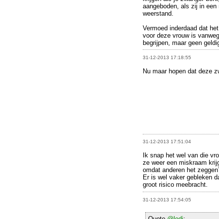
aangeboden, als zij in een
weerstand.
Vermoed inderdaad dat he
voor deze vrouw is vanwege
begrijpen, maar geen geldi
31-12-2013 17:18:55
Nu maar hopen dat deze z
31-12-2013 17:51:04
Ik snap het wel van die vr
ze weer een miskraam krij
omdat anderen het zeggen
Er is wel vaker gebleken d
groot risico meebracht.
31-12-2013 17:54:05
Quote
@ledi
: