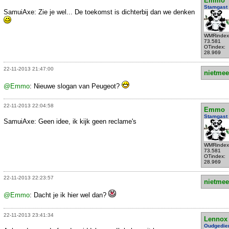
Emmo
Stamgast
SamuiAxe: Zie je wel... De toekomst is dichterbij dan we denken
WMRindex
73.581
OTindex:
28.969
22-11-2013 21:47:00
nietmee
@Emmo
: Nieuwe slogan van Peugeot?
22-11-2013 22:04:58
Emmo
Stamgast
SamuiAxe: Geen idee, ik kijk geen reclame's
WMRindex
73.581
OTindex:
28.969
22-11-2013 22:23:57
nietmee
@Emmo
: Dacht je ik hier wel dan?
22-11-2013 23:41:34
Lennox
Oudgedie