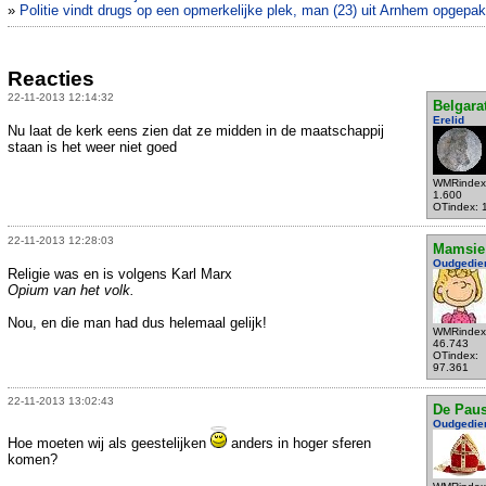
»
Politie vindt drugs op een opmerkelijke plek, man (23) uit Arnhem opgepak
Reacties
22-11-2013 12:14:32
Belgara
Erelid
Nu laat de kerk eens zien dat ze midden in de maatschappij
staan is het weer niet goed
WMRindex
1.600
OTindex: 
22-11-2013 12:28:03
Mamsie
Oudgedie
Religie was en is volgens Karl Marx
Opium van het volk.
Nou, en die man had dus helemaal gelijk!
WMRindex
46.743
OTindex:
97.361
22-11-2013 13:02:43
De Pau
Oudgedie
Hoe moeten wij als geestelijken
anders in hoger sferen
komen?