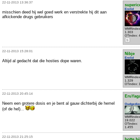
22-11-2013 13:36:37
superic
Erelid
misschien deed hij wel goed werk en verstrekte hij dit aan
afkickende drugs gebruikers
WMRindex
1.303
OTindex: 
S
22-11-2013 15:28:01
Nibje
Erelid
Altijd al gedacht dat die hosties dope waren.
WMRindex
1.329
OTindex: 
22-11-2013 20:45:14
EruYag
Neem een grotere dosis en je bent al gauw dichterbij de hemel
Oudgedie
(of de hel)...
WMRindex
19.022
OTindex:
1.455
22-11-2013 21:25:15
botte bi