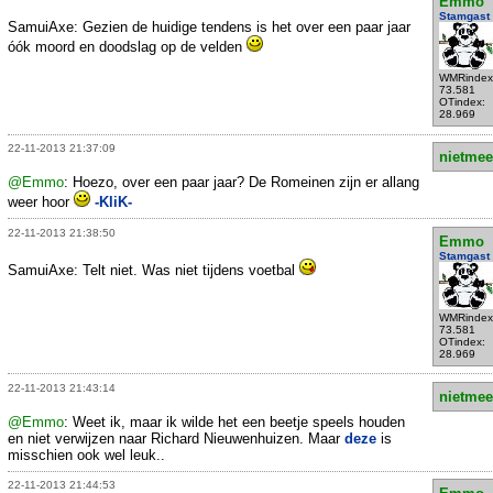
Emmo
Stamgast
SamuiAxe: Gezien de huidige tendens is het over een paar jaar
óók moord en doodslag op de velden
WMRindex
73.581
OTindex:
28.969
22-11-2013 21:37:09
nietmee
@Emmo
: Hoezo, over een paar jaar? De Romeinen zijn er allang
weer hoor
-KliK-
22-11-2013 21:38:50
Emmo
Stamgast
SamuiAxe: Telt niet. Was niet tijdens voetbal
WMRindex
73.581
OTindex:
28.969
22-11-2013 21:43:14
nietmee
@Emmo
: Weet ik, maar ik wilde het een beetje speels houden
en niet verwijzen naar Richard Nieuwenhuizen. Maar
deze
is
misschien ook wel leuk..
22-11-2013 21:44:53