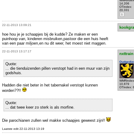
WMRindex
14.206
OTindex:
20.331
S
22-11-2013 13:09:21
kookgr
hoe hou je je schaapjes bij de kudde? Ze maken er een
puinhoop van, kinderen misbruiken,pastoor die een huis heeft
van een paar miljoen,en nu dit weer, het moest niet maggen.
22-11-2013 13:17:17
nxttrain
Oudgedie
Quote:
... die tienduizenden pillen verstopt had in een muur van zijn
godshuis.
WMRindex
10.879
Hadden die niet beter in het tabernakel verstopt kunnen
OTindex: 
worden??!!
Quote:
... dat twee keer zo sterk is als morfine.
Die parochianen zullen wel makke schaapjes geweest zijn!!
Laatste edit 22-11-2013 13:19