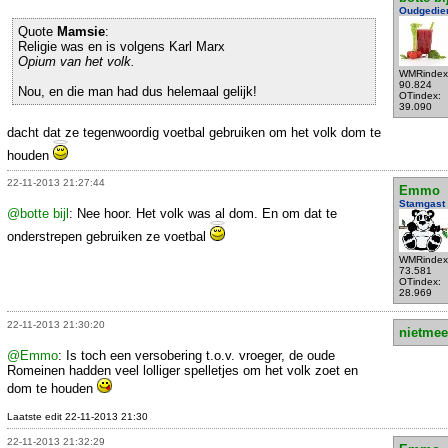
Oudgedie
Quote
Mamsie
:
Religie was en is volgens Karl Marx
Opium van het volk.
WMRindex
90.824
Nou, en die man had dus helemaal gelijk!
OTindex:
39.090
dacht dat ze tegenwoordig voetbal gebruiken om het volk dom te
houden
22-11-2013 21:27:44
Emmo
Stamgast
@botte bijl
: Nee hoor. Het volk was al dom. En om dat te
onderstrepen gebruiken ze voetbal
WMRindex
73.581
OTindex:
28.969
22-11-2013 21:30:20
nietmee
@Emmo
: Is toch een versobering t.o.v. vroeger, de oude
Romeinen hadden veel lolliger spelletjes om het volk zoet en
dom te houden
Laatste edit 22-11-2013 21:30
22-11-2013 21:32:29