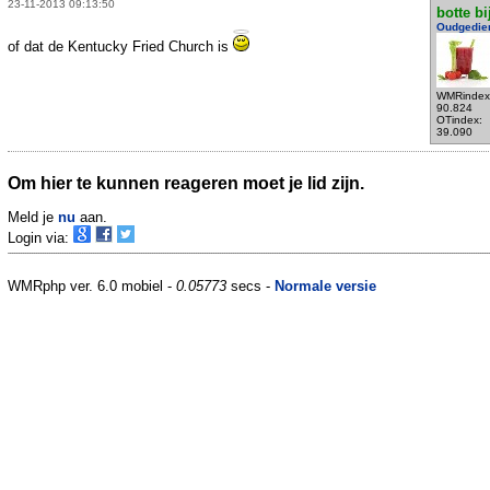
23-11-2013 09:13:50
botte bi
Oudgedie
of dat de Kentucky Fried Church is
WMRindex
90.824
OTindex:
39.090
Om hier te kunnen reageren moet je lid zijn.
Meld je
nu
aan.
Login via:
WMRphp ver. 6.0 mobiel -
0.05773
secs -
Normale versie