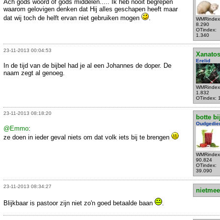
Ach gods woord of gods middelen..... Ik heb nooit begrepen
waarom gelovigen denken dat Hij alles geschapen heeft maar
dat wij toch de helft ervan niet gebruiken mogen
.
WMRindex
8.290
OTindex:
1.340
23-11-2013 00:04:53
Xanato
Erelid
In de tijd van de bijbel had je al een Johannes de doper. De
naam zegt al genoeg.
WMRindex
1.832
OTindex: 
23-11-2013 08:18:20
botte bi
Oudgedie
@Emmo
:
ze doen in ieder geval niets om dat volk iets bij te brengen
WMRindex
90.824
OTindex:
39.090
23-11-2013 08:34:27
nietmee
Blijkbaar is pastoor zijn niet zo'n goed betaalde baan
.