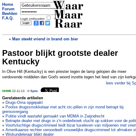
Waar
Home
Forum
Maar
Beelden
F.A.Q.
Login onthouden
Raar
«
Man steekt vriend in brand om bier
Pastoor blijkt grootste dealer
Bloemen 13 jaar bij verkeerde graf
»
Kentucky
In Olive Hill (Kentucky) is een priester tegen de lamp gelopen die meer
verdovende middelen dan God's woord inzette tegen het leed van zijn kerkg
lees verder bij Sp
HHWB
22-11-13 - ©
Spits
Gerelateerde artikelen
»
Drugs-Oma opgepakt
»
Poolse drugssmokkelaar met acht xtc-pillen in zijn mond betrapt bij
grensovergang
»
Politie vindt wastafel gemaakt van MDMA in Zwijndrecht
»
Betrapte dealer met drugs in z'n onderbroek vlucht op sokken voor de polit
»
Voortvluchtige drugscrimineel leidt bizar luxeleven van miljoenen met vrie
»
Amerikaanse rechter veroordeelt vrouwelijke drugscrimineel tot afmaken s
»
Wiskundeleraar blijkt dealer