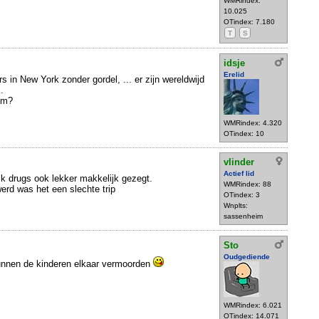
WMRindex:
10.025
OTindex: 7.180
T
S
idsje
Erelid
s in New York zonder gordel, ... er zijn wereldwijd
.
dam?
WMRindex: 4.320
OTindex: 10
vlinder
Actief lid
ijk drugs ook lekker makkelijk gezegt.
WMRindex: 88
erd was het een slechte trip
OTindex: 3
Wnplts:
sassenheim
Sto
Oudgediende
unnen de kinderen elkaar vermoorden
WMRindex: 6.021
OTindex: 14.071