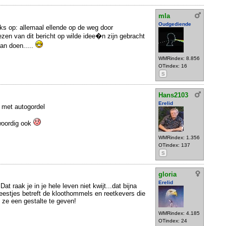
mla
Oudgediende
ks op: allemaal ellende op de weg door
ezen van dit bericht op wilde idee�n zijn gebracht
an doen.....
WMRindex: 8.856
OTindex: 16
S
Hans2103
Erelid
 met autogordel
woordig ook
WMRindex: 1.356
OTindex: 137
S
gloria
Erelid
t raak je in je hele leven niet kwijt...dat bijna
eestjes betreft de kloothommels en reetkevers die
 ze een gestalte te geven!
WMRindex: 4.185
OTindex: 24