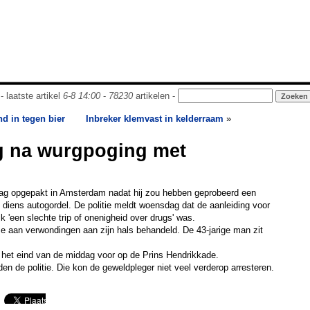
- laatste artikel
6-8 14:00
-
78230
artikelen -
nd in tegen bier
Inbreker klemvast in kelderraam
»
 na wurgpoging met
dag opgepakt in Amsterdam nadat hij zou hebben geprobeerd een
 diens autogordel. De politie meldt woensdag dat de aanleiding voor
k 'een slechte trip of onenigheid over drugs' was.
tse aan verwondingen aan zijn hals behandeld. De 43-jarige man zit
 het eind van de middag voor op de Prins Hendrikkade.
n de politie. Die kon de geweldpleger niet veel verderop arresteren.