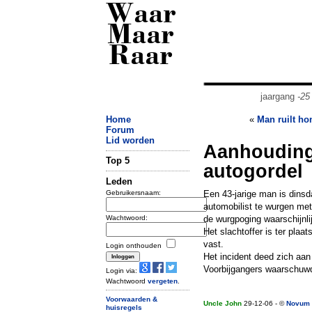
Waar
Maar
Raar
jaargang
-25
Home
«
Man ruilt ho
Forum
Lid worden
Aanhouding
Top 5
autogordel
Leden
Gebruikersnaam:
Een 43-jarige man is dins
automobilist te wurgen met
Wachtwoord:
de wurgpoging waarschijnlij
Het slachtoffer is ter plaa
vast.
Login onthouden
Het incident deed zich aan
Voorbijgangers waarschuwde
Login via:
Wachtwoord
vergeten
.
Voorwaarden &
Uncle John
29-12-06 - ©
Novum
huisregels