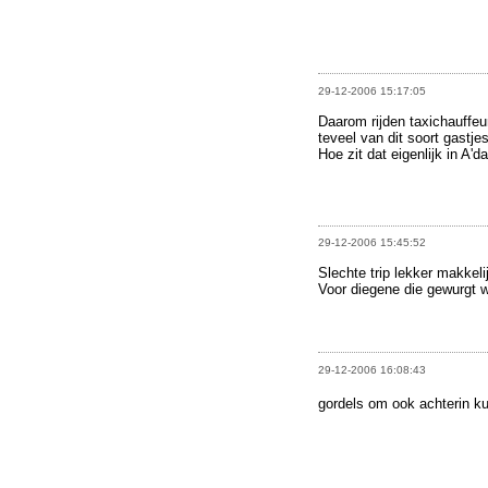
29-12-2006 15:17:05
Daarom rijden taxichauffeur
teveel van dit soort gastjes
Hoe zit dat eigenlijk in A'
29-12-2006 15:45:52
Slechte trip lekker makkel
Voor diegene die gewurgt w
29-12-2006 16:08:43
gordels om ook achterin k