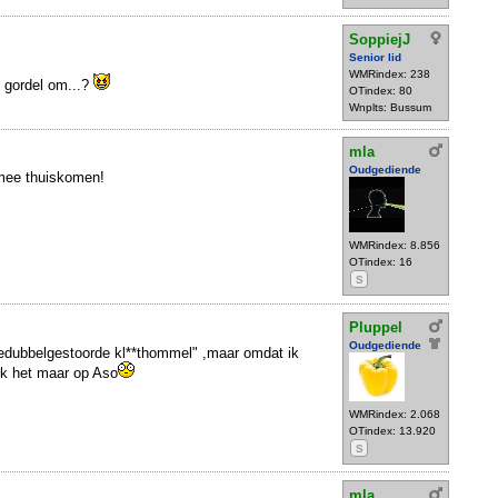
SoppiejJ
Senior lid
WMRindex: 238
je gordel om...?
OTindex: 80
Wnplts: Bussum
mla
Oudgediende
 mee thuiskomen!
WMRindex: 8.856
OTindex: 16
S
Pluppel
Oudgediende
edubbelgestoorde kl**thommel" ,maar omdat ik
k het maar op Aso
WMRindex: 2.068
OTindex: 13.920
S
mla