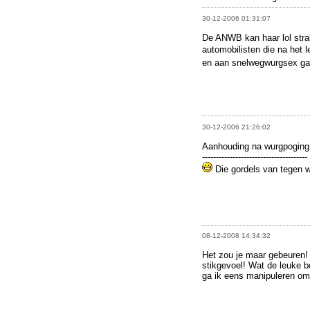
30-12-2006 01:31:07
De ANWB kan haar lol stra
automobilisten die na het l
en aan snelwegwurgsex ga
30-12-2006 21:26:02
Aanhouding na wurgpoging
--------------------------------------
Die gordels van tegen 
08-12-2008 14:34:32
Het zou je maar gebeuren! Da
stikgevoel! Wat de leuke b
ga ik eens manipuleren om