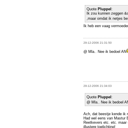
Quote
Pluppel
:
Ik zou kunnen zeggen &
,maar omdat ik netjes b
Ik heb een vaag vermoeden 
29-12-2006 21:31:50
@ Mla.. Nee ik bedoel AN
29-12-2006 21:34:03
Quote
Pluppel
:
@ Mla.. Nee ik bedoel A
Ach, dat beestje kende ik n
Had wel eens van Mastur 
Reetkevers etc. etc. maar
illustere toelichting!