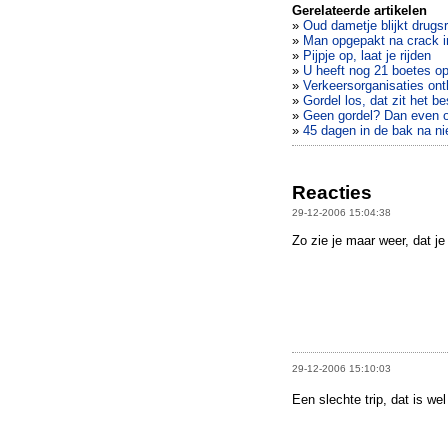
Gerelateerde artikelen
»
Oud dametje blijkt drugs
»
Man opgepakt na crack i
»
Pijpje op, laat je rijden
»
U heeft nog 21 boetes o
»
Verkeersorganisaties ont
»
Gordel los, dat zit het be
»
Geen gordel? Dan even 
»
45 dagen in de bak na ni
Reacties
29-12-2006 15:04:38
Zo zie je maar weer, dat je g
29-12-2006 15:10:03
Een slechte trip, dat is w