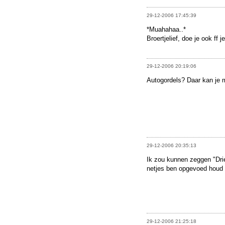
29-12-2006 17:45:39
*Muahahaa..*
Broertjelief, doe je ook ff 
29-12-2006 20:19:06
Autogordels? Daar kan je
29-12-2006 20:35:13
Ik zou kunnen zeggen "Dri
netjes ben opgevoed houd 
29-12-2006 21:25:18