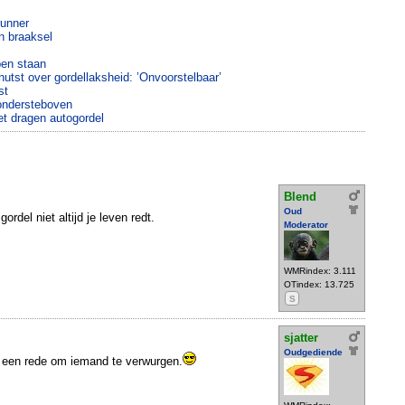
runner
n braaksel
pen staan
hutst over gordellaksheid: ’Onvoorstelbaar’
st
ondersteboven
et dragen autogordel
Blend
Oud
ordel niet altijd je leven redt.
Moderator
WMRindex: 3.111
OTindex: 13.725
S
sjatter
Oudgediende
el een rede om iemand te verwurgen.