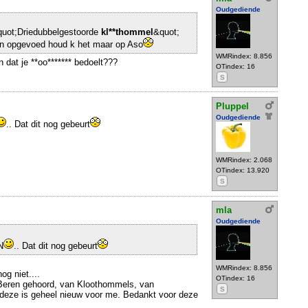
Oudgediende
quot;Driedubbelgestoorde
kl**thommel
&quot;
en opgevoed houd k het maar op Aso
WMRindex: 8.856
dat je **oo******* bedoelt???
OTindex: 16
S
Pluppel
Oudgediende
.. Dat dit nog gebeurt
WMRindex: 2.068
OTindex: 13.920
S
mla
Oudgediende
N
.. Dat dit nog gebeurt
WMRindex: 8.856
og niet....
OTindex: 16
Beren gehoord, van Kloothommels, van
S
 deze is geheel nieuw voor me. Bedankt voor deze