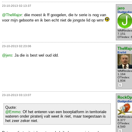
23-10-2013 02:13:37
jero
Oudgedie
@TheMajor
: diie moest ik ff googelen, die tv serie is nog van
voor mijn geboorte en ik ben echt niet de jongste lid op wmr
WMRindex
7.151
OTindex: 
23-10-2013 02:23:06
TheMaj
Erelid
@jero
: Ja die is best wel oud idd.
WMRindex
1.164
OTindex:
1.934
S
23-10-2013 03:13:07
RockOp
Oudgedie
Quote:
@Emmo
: Of het enteren van een boorplatform in territoriale
wateren onder piraterij valt weet ik niet, maar toegestaan is
WMRindex
het zeer zeker niet.
6.377
OTindex:
4.540
S