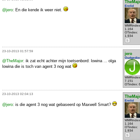
TheMaj
Erelid
@jero
: En die kende ik weer niet.
WMRindex
1.164
OTindex:
1.934
S
23-10-2013 01:57:59
jero
Oudgedie
@TheMajor
: ik zat echt achter mijn toetsenbord: lowina ... olga
lowina die is toch van agent 3 nog wat
WMRindex
7.151
OTindex: 
23-10-2013 02:04:13
TheMaj
Erelid
@jero
: is die agent 3 nog wat gebaseerd op Maxwell Smart?
WMRindex
1.164
OTindex:
1.934
S