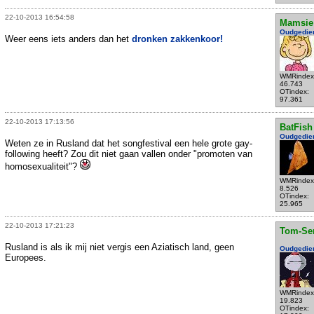
22-10-2013 16:54:58
Mamsie
Oudgedie
Weer eens iets anders dan het
dronken zakkenkoor!
WMRindex
46.743
OTindex:
97.361
22-10-2013 17:13:56
BatFish
Oudgedie
Weten ze in Rusland dat het songfestival een hele grote gay-
following heeft? Zou dit niet gaan vallen onder "promoten van
homosexualiteit"?
WMRindex
8.526
OTindex:
25.965
22-10-2013 17:21:23
Tom-Se
Rusland is als ik mij niet vergis een Aziatisch land, geen
Oudgedie
Europees.
WMRindex
19.823
OTindex: