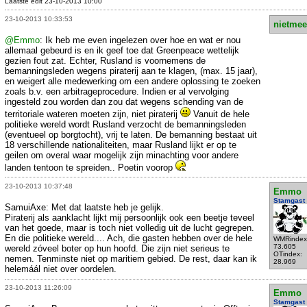
Laatste edit 23-10-2013 10:00
23-10-2013 10:33:53
nietmee
@Emmo
: Ik heb me even ingelezen over hoe en wat er nou
allemaal gebeurd is en ik geef toe dat Greenpeace wettelijk
gezien fout zat. Echter, Rusland is voornemens de
bemanningsleden wegens piraterij aan te klagen, (max. 15 jaar),
en weigert alle medewerking om een andere oplossing te zoeken
zoals b.v. een arbitrageprocedure. Indien er al vervolging
ingesteld zou worden dan zou dat wegens schending van de
territoriale wateren moeten zijn, niet piraterij
Vanuit de hele
politieke wereld wordt Rusland verzocht de bemanningsleden
(eventueel op borgtocht), vrij te laten. De bemanning bestaat uit
18 verschillende nationaliteiten, maar Rusland lijkt er op te
geilen om overal waar mogelijk zijn minachting voor andere
landen tentoon te spreiden.. Poetin voorop
23-10-2013 10:37:48
Emmo
Stamgast
SamuiAxe: Met dat laatste heb je gelijk.
Piraterij als aanklacht lijkt mij persoonlijk ook een beetje teveel
van het goede, maar is toch niet volledig uit de lucht gegrepen.
En die politieke wereld.... Ach, die gasten hebben over de hele
WMRindex
73.605
wereld zóveel boter op hun hoofd. Die zijn niet serieus te
OTindex:
nemen. Tenminste niet op maritiem gebied. De rest, daar kan ik
28.969
helemáál niet over oordelen.
23-10-2013 11:26:09
Emmo
Stamgast