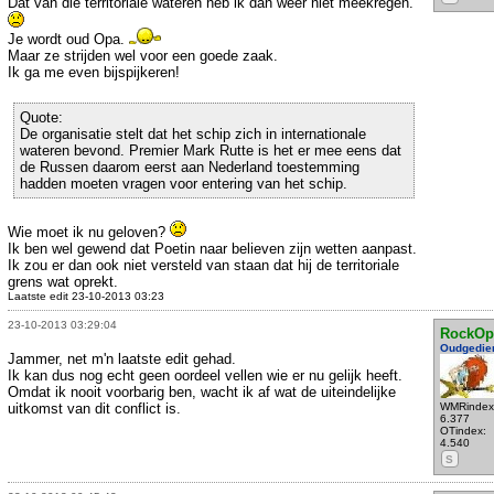
Dat van die territoriale wateren heb ik dan weer niet meekregen.
Je wordt oud Opa.
Maar ze strijden wel voor een goede zaak.
Ik ga me even bijspijkeren!
Quote:
De organisatie stelt dat het schip zich in internationale
wateren bevond. Premier Mark Rutte is het er mee eens dat
de Russen daarom eerst aan Nederland toestemming
hadden moeten vragen voor entering van het schip.
Wie moet ik nu geloven?
Ik ben wel gewend dat Poetin naar believen zijn wetten aanpast.
Ik zou er dan ook niet versteld van staan dat hij de territoriale
grens wat oprekt.
Laatste edit 23-10-2013 03:23
23-10-2013 03:29:04
RockOp
Oudgedie
Jammer, net m'n laatste edit gehad.
Ik kan dus nog echt geen oordeel vellen wie er nu gelijk heeft.
Omdat ik nooit voorbarig ben, wacht ik af wat de uiteindelijke
uitkomst van dit conflict is.
WMRindex
6.377
OTindex:
4.540
S