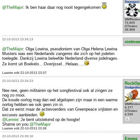
Stamgast
@TheMajor
: Ik ben haar daar nog nooit tegengekomen
WMRindex
73.605
OTindex:
28.969
22-10-2013 23:34:13
nietmee
@TheMajor
: Olga Lowina, pseudoniem van Olga Helena Lewina
Musters was een Nederlands zangeres die zich op het jodelen
toelegde. Dankzij Lowina beleefde Nederland diverse jodelrages.
Ze komt uit Boekelo....Overijssel...Helaas.....
Laatste edit 22-10-2013 23:37
22-10-2013 23:34:23
RockOp
Oudgedie
Nee nee, geen militairen op het songfestival ook al zingen ze
nog zo mooi.
De koude oorlog mag dan wel afgelopen zijn maar in een warme
oorlog hebben we ook geen zin in.
WMRindex
6.377
Dat ze eerst maar de actievoerders van Greenpeace vrijlaten en
OTindex:
excuses aanbieden.
4.540
@Lennie
: Je bent uitstekend op de hoogte!
S
Shame on you
@TheMajor
Laatste edit 22-10-2013 23:36
22-10-2013 23:39:18
Emmo