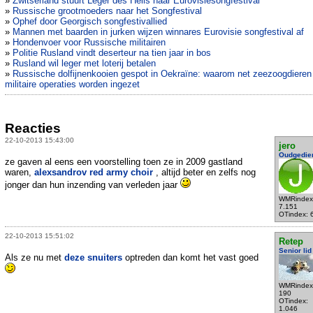
»
Zwitserland stuurt Leger des Heils naar Eurovisiesongfestival
»
Russische grootmoeders naar het Songfestival
»
Ophef door Georgisch songfestivallied
»
Mannen met baarden in jurken wijzen winnares Eurovisie songfestival af
»
Hondenvoer voor Russische militairen
»
Politie Rusland vindt deserteur na tien jaar in bos
»
Rusland wil leger met loterij betalen
»
Russische dolfijnenkooien gespot in Oekraïne: waarom net zeezoogdieren
militaire operaties worden ingezet
Reacties
22-10-2013 15:43:00
jero
Oudgedie
ze gaven al eens een voorstelling toen ze in 2009 gastland
waren,
alexsandrov red army choir
, altijd beter en zelfs nog
jonger dan hun inzending van verleden jaar
WMRindex
7.151
OTindex: 
22-10-2013 15:51:02
Retep
Senior lid
Als ze nu met
deze snuiters
optreden dan komt het vast goed
WMRindex
190
OTindex:
1.046