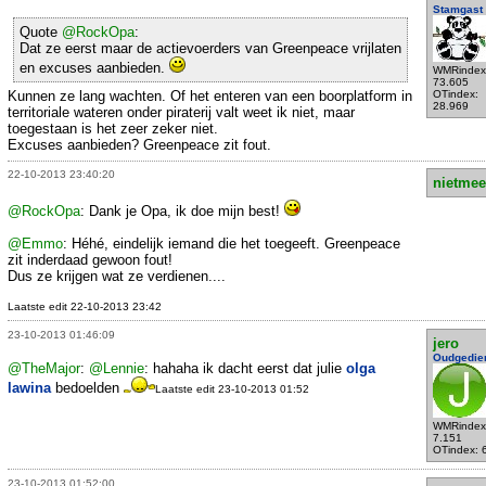
Stamgast
Quote
@RockOpa
:
Dat ze eerst maar de actievoerders van Greenpeace vrijlaten
en excuses aanbieden.
WMRindex
73.605
Kunnen ze lang wachten. Of het enteren van een boorplatform in
OTindex:
28.969
territoriale wateren onder piraterij valt weet ik niet, maar
toegestaan is het zeer zeker niet.
Excuses aanbieden? Greenpeace zit fout.
22-10-2013 23:40:20
nietmee
@RockOpa
: Dank je Opa, ik doe mijn best!
@Emmo
: Héhé, eindelijk iemand die het toegeeft. Greenpeace
zit inderdaad gewoon fout!
Dus ze krijgen wat ze verdienen....
Laatste edit 22-10-2013 23:42
23-10-2013 01:46:09
jero
Oudgedie
@TheMajor
:
@Lennie
: hahaha ik dacht eerst dat julie
olga
lawina
bedoelden
Laatste edit 23-10-2013 01:52
WMRindex
7.151
OTindex: 
23-10-2013 01:52:00