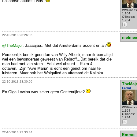
Italiaanse afkomst was.
WMRindex
1.164
OTindex:
1.934
S
22-10-2013 23:26:35
nietmee
@TheMajor
: Jaaaajaa...Met dat Amsterdams accent en al?
Persoonlijk ben ik geen fan van Willy Alberti, maar ik ben altijd
wel een bewonderaar geweest van Rebroff...Dat bereik dat die
man had met zijn stem...Echt wel absurd....Ruim 4
octaven...Zijn "Avé Maria" is echt een genot om naar te
luisteren..Maar ook het Wolgalied en uiteraard dit Kalinka...
22-10-2013 23:30:09
TheMaj
Erelid
En Olga Lowina was zeker geen Oostenrijkse?
WMRindex
1.164
OTindex:
1.934
S
22-10-2013 23:33:34
Emmo