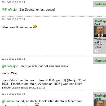
22-10-2013 23:06:29
nietmee
@TheMajor
: Ein Deutscher, ja...genau!
22-10-2013 23:07:39
TheMaj
Erelid
Weer een illusie armer
WMRindex
1.164
OTindex:
1.934
S
22-10-2013 23:18:15
nietmee
@TheMajor
: Dacht je echt dat het een Rus was?
Zie op Wiki:
Ivan Rebroff, echte naam Hans Rolf Rippert [1] (Berlijn, 31 juli
1931 - Frankfurt am Main, 27 februari 2008 ) was een Duits
zanger.
Laatste edit 22-10-2013 23:18
22-10-2013 23:20:36
TheMaj
Erelid
@Lennie
: Ja idd, zo dacht ik ook altijd dat Willy Alberti van