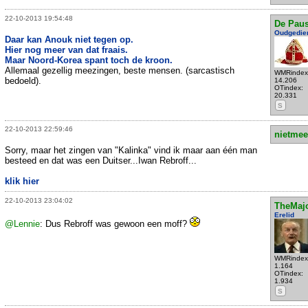
22-10-2013 19:54:48
De Pau
Oudgedie
Daar kan Anouk niet tegen op.
Hier nog meer van dat fraais.
Maar Noord-Korea spant toch de kroon.
Allemaal gezellig meezingen, beste mensen. (sarcastisch
WMRindex
bedoeld).
14.206
OTindex:
20.331
S
22-10-2013 22:59:46
nietmee
Sorry, maar het zingen van "Kalinka" vind ik maar aan één man
besteed en dat was een Duitser...Iwan Rebroff...
klik hier
22-10-2013 23:04:02
TheMaj
Erelid
@Lennie
: Dus Rebroff was gewoon een moff?
WMRindex
1.164
OTindex:
1.934
S