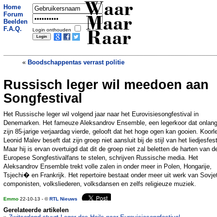
Waar
Home
Forum
Maar
Beelden
F.A.Q.
Login onthouden
Raar
«
Boodschappentas verrast politie
Russisch leger wil meedoen aan
Vrouw smokkelt juwelen in gebraden
kip
»
Songfestival
Het Russische leger wil volgend jaar naar het Eurovisiesongfestival in
Denemarken. Het fameuze Aleksandrov Ensemble, een legerkoor dat onlan
zijn 85-jarige verjaardag vierde, gelooft dat het hoge ogen kan gooien. Koorl
Leonid Malev beseft dat zijn groep niet aansluit bij de stijl van het liedjesfest
Maar hij is ervan overtuigd dat dit de groep niet zal beletten de harten van d
Europese Songfestivalfans te stelen, schrijven Russische media. Het
Aleksandrov Ensemble trekt volle zalen in onder meer in Polen, Hongarije,
Tsjechi� en Frankrijk. Het repertoire bestaat onder meer uit werk van Sovje
componisten, volksliederen, volksdansen en zelfs religieuze muziek.
Emmo
22-10-13 - ©
RTL Nieuws
Gerelateerde artikelen