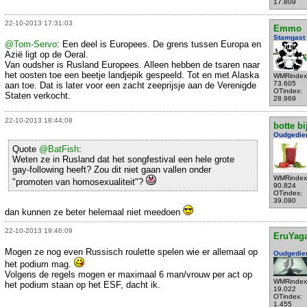
17.809
22-10-2013 17:31:03
Emmo
Stamgast
@Tom-Servo
: Een deel is Europees. De grens tussen Europa en
Azië ligt op de Oeral.
Van oudsher is Rusland Europees. Alleen hebben de tsaren naar
het oosten toe een beetje landjepik gespeeld. Tot en met Alaska
WMRindex
73.605
aan toe. Dat is later voor een zacht zeeprijsje aan de Verenigde
OTindex:
Staten verkocht.
28.969
22-10-2013 18:44:08
botte bi
Oudgedie
Quote
@BatFish
:
Weten ze in Rusland dat het songfestival een hele grote
gay-following heeft? Zou dit niet gaan vallen onder
WMRindex
"promoten van homosexualiteit"?
90.824
OTindex:
39.090
dan kunnen ze beter helemaal niet meedoen
22-10-2013 19:46:09
EruYag
Mogen ze nog even Russisch roulette spelen wie er allemaal op
Oudgedie
het podium mag.
Volgens de regels mogen er maximaal 6 man/vrouw per act op
WMRindex
het podium staan op het ESF, dacht ik.
19.022
OTindex:
1.455