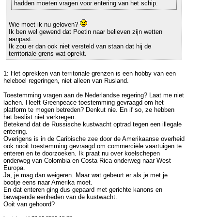
hadden moeten vragen voor entering van het schip.
Wie moet ik nu geloven?
Ik ben wel gewend dat Poetin naar believen zijn wetten
aanpast.
Ik zou er dan ook niet versteld van staan dat hij de
territoriale grens wat oprekt.
1: Het oprekken van territoriale grenzen is een hobby van een
heleboel regeringen, niet alleen van Rusland.
Toestemming vragen aan de Nederlandse regering? Laat me niet
lachen. Heeft Greenpeace toestemming gevraagd om het
platform te mogen betreden? Denkut nie. En if so, ze hebben
het beslist niet verkregen.
Betekend dat de Russische kustwacht optrad tegen een illegale
entering.
Overigens is in de Caribische zee door de Amerikaanse overheid
ook nooit toestemming gevraagd om commerciële vaartuigen te
enteren en te doorzoeken. Ik praat nu over koelschepen
onderweg van Colombia en Costa Rica onderweg naar West
Europa.
Ja, je mag dan weigeren. Maar wat gebeurt er als je met je
bootje eens naar Amerika moet.
En dat enteren ging dus gepaard met gerichte kanons en
bewapende eenheden van de kustwacht.
Ooit van gehoord?