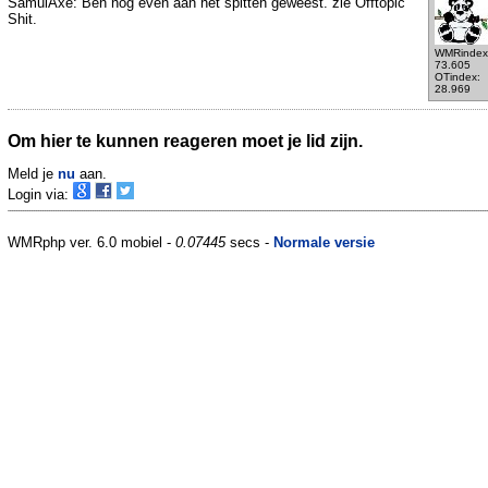
SamuiAxe: Ben nog even aan het spitten geweest. zie Offtopic
Shit.
WMRindex
73.605
OTindex:
28.969
Om hier te kunnen reageren moet je lid zijn.
Meld je
nu
aan.
Login via:
WMRphp ver. 6.0 mobiel -
0.07445
secs -
Normale versie