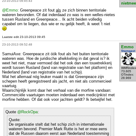
23-10-2013 09:45:43
nietmee
@Emmo
: Greenpeace zit fout
als
ze zich binnen territoriale
wateren bevonden. Of dat inderdaad zo was is een welles-nietes
tussen Rusland en Greenpeace... Ik acht beiden volledig
capabel om te liegen, dus wie er nu gelijk heeft, ik weet 't niet
Laatste edit 23-10-2013 09:45
23-10-2013 09:52:48
Emmo
Stamgast
SamuiAxe: Greenpeace zit óók fout als het buiten territoriale
wateren was. Hoe de juridische afwikkeling in dat geval is? ik
weet het niet, maar vermoed dat het ook dan een touwtrekkerij
wordt tussen Rusland (land van registratie van het platform) en
WMRindex
73.605
Nederland (land van registratie van het schip).
OTindex:
Wat het allemaal nóg leuker maakt is dat Greenpeace zijn
28.969
schepen heeft geregistreerd als jacht, en niet als commercieel
vaartuig.
Waarschijnlijk komt daar het verhaal van die morfine vandaan:
Commerciële vaartuigen moeten inderdaad een medicijnkist met
morfine hebben. Of dat ook voor jachten geldt? Ik betwijfel het.
Quote
@RockOpa
:
Quote:
De organisatie stelt dat het schip zich in internationale
wateren bevond. Premier Mark Rutte is het er mee eens
dat de Russen daarom eerst aan Nederland toestemming