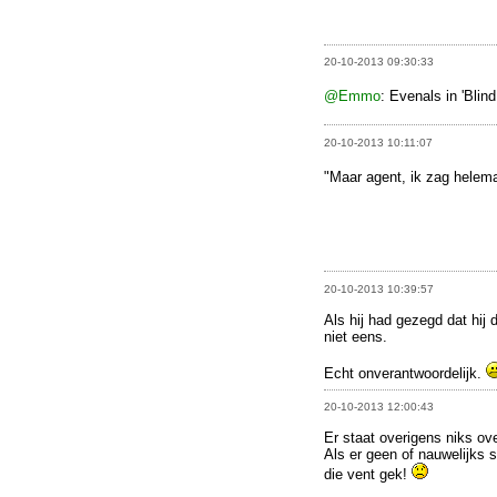
20-10-2013 09:30:33
@Emmo
: Evenals in 'Blin
20-10-2013 10:11:07
"Maar agent, ik zag helemaa
20-10-2013 10:39:57
Als hij had gezegd dat hij 
niet eens.
Echt onverantwoordelijk.
20-10-2013 12:00:43
Er staat overigens niks ove
Als er geen of nauwelijks s
die vent gek!