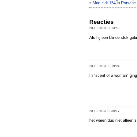
»
Man rijdt 154 in Porsche
Reacties
20-10-2013 09:13:53
Als hij een blinde stok gebr
20-10-2013 09:18:04
In "scent of a woman" gin
20-10-2013 09:30:17
het waren dus niet alleen z