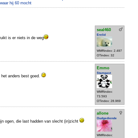
 waar hij 60 mocht
seal460
Erelid
uikt is er niets in de weg
WMRindex: 2.497
OTindex: 32
Emmo
Stamgast
g het anders best goed.
WMRindex:
73.593
OTindex: 28.969
allone
Oudgediende
ijn ogen, die last hadden van slecht (in)zicht
WMRindex: