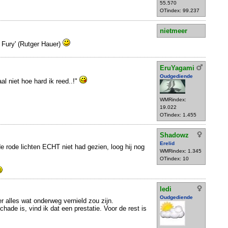
55.570
OTindex: 99.237
nietmeer
d Fury' (Rutger Hauer)
EruYagami
Oudgediende
l niet hoe hard ik reed..!"
WMRindex:
19.022
OTindex: 1.455
Shadowz
Erelid
de rode lichten ECHT niet had gezien, loog hij nog
WMRindex: 1.345
OTindex: 10
ledi
Oudgediende
r alles wat onderweg vernield zou zijn.
chade is, vind ik dat een prestatie. Voor de rest is