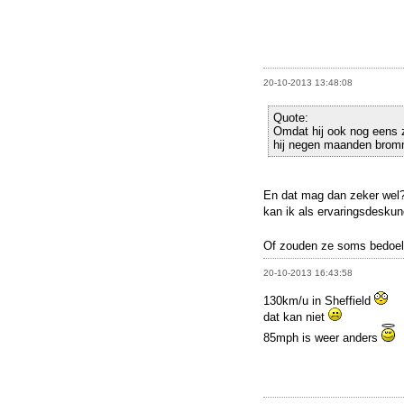
20-10-2013 13:48:08
Quote:
Omdat hij ook nog eens 
hij negen maanden bromm
En dat mag dan zeker wel?
kan ik als ervaringsdesku
Of zouden ze soms bedoel
20-10-2013 16:43:58
130km/u in Sheffield
dat kan niet
85mph is weer anders