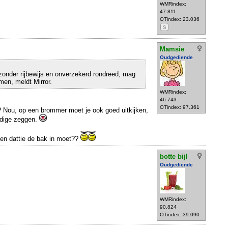
WMRindex:
47.811
OTindex: 23.036
S
Mamsie
Oudgediende
zonder rijbewijs en onverzekerd rondreed, mag
en, meldt Mirror.
WMRindex:
46.743
OTindex: 97.361
 Nou, op een brommer moet je ook goed uitkijken,
ndige zeggen.
en dattie de bak in moet??
botte bijl
Oudgediende
WMRindex:
90.824
OTindex: 39.090