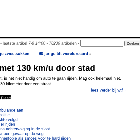
- laatste artikel
7-8 14:00
-
78236
artikelen -
 je zweetsokken
90-jarige tilt wereldrecord
»
t met 130 km/u door stad
t, is het niet handig om auto te gaan rijden. Mag ook helemaal niet.
30 kilometer door een straat
lees verder bij wtf »
mbulance aan
olitie
chtervolgd
r rijden
 na achtervolging in de sloot
jaar een gevaar op de weg
nnenfobie als smoes voor te hard rijden