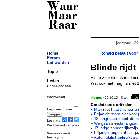
Waar
Maar
Raar
jaargang
-25
Home
«
Ronald betaalt voor
Forum
Lid worden
Blinde rijd
Top 5
Als je zeer slechtziend ben
Leden
Wat ook niet mag, is met 1
Gebruikersnaam:
Wachtwoord:
nietmeer
20-10-13 - ©
wtf
Gerelateerde artikelen
»
Man met haast achter a
Login onthouden
»
Bejaarde stopt niet voor p
»
13-jarige automobiliste a
Login via:
»
We gaan steeds langzame
Wachtwoord
vergeten
.
»
17-jarige zonder rijbewijs
»
Elfjarige jongen al half 
Voorwaarden &
»
Automobilist gebruikt spi
huisregels