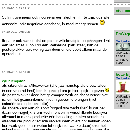
03-10-2013 23:27:31
nietmee
Schijnt overigens ook nog eens een slechte film te zijn, dus alle
aandacht, óók negatieve aandacht, is mooi meegenomen
04-10-2013 00:00:29
EruYag
Ik ga er ook van uit dat de poster willekeurig is opgehangen. Dat
Oudgedie
een reclamezuil nou op een 'verkeerde' plek staat, kan de
posterplakker ook weinig aan doen en die voert alleen maar de
opdracht uit.
WMRindex
19.022
OTindex:
1.455
04-10-2013 14:51:09
botte bi
Oudgedie
@EruYagami
:
als uitzendkracht/flexwerker (al 6 jaar nonstop als vrouw alléén
in een vreemd land) ben ik geneigd om je hier gelijk te geven
de posterplakker deed het gevraagde werk en dacht verder niet
WMRindex
na om het gezinsinkomen niet in gevaar te brengen (niet
90.824
OTindex:
iederéén is single tenslotte)....
39.090
de andere kant van dit soort 'opgeplitste werktaken' is dat het
daarmee mogelijk is om veel mensen in verschillende bedrijven
allemaal in massaproductie één handeling te laten verrichten,
waarvan die productiemedewerkers géén overzicht hebben (doen
hun werk goed maar weten letterlijk niet wat ze doen) over het
geheel van al die mensen die net als zij aan het produceren zijn,