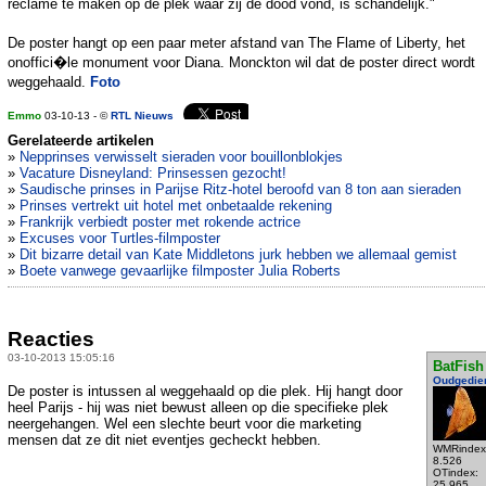
reclame te maken op de plek waar zij de dood vond, is schandelijk."
De poster hangt op een paar meter afstand van The Flame of Liberty, het
onoffici�le monument voor Diana. Monckton wil dat de poster direct wordt
weggehaald.
Foto
Emmo
03-10-13 - ©
RTL Nieuws
Gerelateerde artikelen
»
Nepprinses verwisselt sieraden voor bouillonblokjes
»
Vacature Disneyland: Prinsessen gezocht!
»
Saudische prinses in Parijse Ritz-hotel beroofd van 8 ton aan sieraden
»
Prinses vertrekt uit hotel met onbetaalde rekening
»
Frankrijk verbiedt poster met rokende actrice
»
Excuses voor Turtles-filmposter
»
Dit bizarre detail van Kate Middletons jurk hebben we allemaal gemist
»
Boete vanwege gevaarlijke filmposter Julia Roberts
Reacties
03-10-2013 15:05:16
BatFish
Oudgedie
De poster is intussen al weggehaald op die plek. Hij hangt door
heel Parijs - hij was niet bewust alleen op die specifieke plek
neergehangen. Wel een slechte beurt voor die marketing
mensen dat ze dit niet eventjes gecheckt hebben.
WMRindex
8.526
OTindex:
25.965