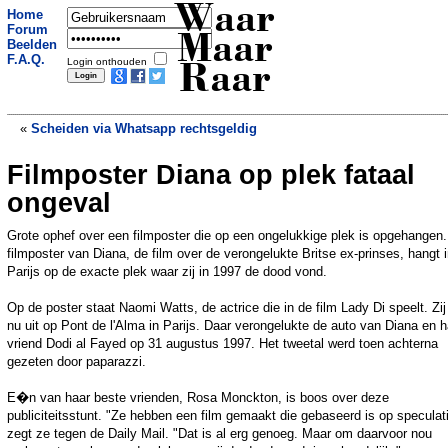
Waar
Home
Forum
Maar
Beelden
F.A.Q.
Login onthouden
Raar
«
Scheiden via Whatsapp rechtsgeldig
Filmposter Diana op plek fataal
Begraafplaatsen in Engeland raken vol
»
ongeval
Grote ophef over een filmposter die op een ongelukkige plek is opgehangen
filmposter van Diana, de film over de verongelukte Britse ex-prinses, hangt 
Parijs op de exacte plek waar zij in 1997 de dood vond.
Op de poster staat Naomi Watts, de actrice die in de film Lady Di speelt. Zij 
nu uit op Pont de l'Alma in Parijs. Daar verongelukte de auto van Diana en h
vriend Dodi al Fayed op 31 augustus 1997. Het tweetal werd toen achterna
gezeten door paparazzi.
E�n van haar beste vrienden, Rosa Monckton, is boos over deze
publiciteitsstunt. "Ze hebben een film gemaakt die gebaseerd is op speculati
zegt ze tegen de Daily Mail. "Dat is al erg genoeg. Maar om daarvoor nou