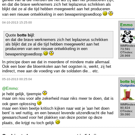
en dat die brave werknemers zich het leplazerus schrikken als
blijkt dat ze al die tijd hebben meegewerkt aan het produceren
van een nieuwe ontwikkeling in een bewapeningswedloop
04-10-2013 15:25:00
Emmo
Stamgast
Quote
botte bijl
:
en dat die brave werknemers zich het leplazerus schrikken
als blijkt dat ze al die tijd hebben meegewerkt aan het
WMRindex
produceren van een nieuwe ontwikkeling in een
73.591
OTindex:
bewapeningswedloop
28.969
In principe doen we dat in meerdere of mindere mate allemaal.
Ook een boer die bloemkolen aan het oogsten is, werkt, zij het
indirect, mee aan de voeding van de soldaten die... etc.
05-10-2013 00:25:04
botte bi
Oudgedie
@Emmo
:
je hebt gelijk, tjeempie
maar om nou voor alle zekerheid maar niks meer te doen, dat is
ook geen oplossing
WMRindex
maar een klein beetje kritisch kijken naar wat je 'aan het doen
90.824
OTindex:
bent' is wel nuttig, en een bewust levende uitzendkracht die had
39.090
gewaarschuwd voor het plakken van deze poster op deze
plaats, die krijgt nu toch gelijk