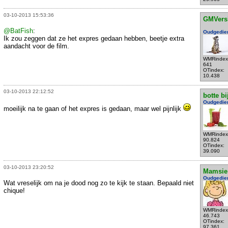
03-10-2013 15:53:36
GMVers
@BatFish
:
Oudgedie
Ik zou zeggen dat ze het expres gedaan hebben, beetje extra
aandacht voor de film.
WMRindex
641
OTindex:
10.438
03-10-2013 22:12:52
botte bi
Oudgedie
moeilijk na te gaan of het expres is gedaan, maar wel pijnlijk
WMRindex
90.824
OTindex:
39.090
03-10-2013 23:20:52
Mamsie
Oudgedie
Wat vreselijk om na je dood nog zo te kijk te staan. Bepaald niet
chique!
WMRindex
46.743
OTindex:
97.361