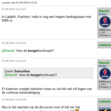
Laatste edit 21-09-2013 12:29
21-09-2013 13:13:27
Harold
Erelid
In Ladakh, Kashmir, India is nog een hogere landingsbaan met
5065 m.
WMRindex
1.767
OTindex: 
21-09-2013 13:15:41
nietmee
@Harold
: Voor de
burger
luchtvaart?
21-09-2013 14:11:23
Harold
Erelid
Quote
SamuiAxe
:
@Harold
: Voor de
burger
luchtvaart?
WMRindex
1.767
OTindex: 
Er kwamen vroeger toeristen maar nu zal het wel stil legen van
de continue terreurdreiging.
21-09-2013 14:24:28
nxttrain
Nou is het wachten op de discussie over of het tav het
Oudgedie