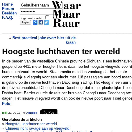
Waar
Home
Forum
Maar
Beelden
F.A.Q.
Login onthouden
Raar
«
Best practical joke ever: bier uit de
kraan
Hoogste luchthaven ter wereld
Ringen-uil knapt uiltje
»
In de bergen van de westelijke Chinese provincie Sichuan is een luchthaven
geopend op 4411 meter hoogte. Het is daarmee het hoogste vliegveld voor 
burgerluchtvaart ter wereld. Staatsmedia meldden vandaag dat het eerste
commerci�le vliegtuig voor een vlucht met 118 passagiers aan boord maa
is geland op de nieuwe luchthaven Daocheng Yading. Het vloog in een uur v
de provinciehoofdstad Chengdu naar Daocheng, dat in het plaatselijke Tibe
Dabba heet. Eerder duurde de reis per bus van Chengdu naar Daocheng twe
dagen. Het nieuwe vliegveld wordt dan ook de nieuwe poort naar Tibet geno
Foto
ledi
21-09-13 - ©
Amigoe
Gerelateerde artikelen
»
Hoogste luchthaven ter wereld
»
Chinees richt ravage aan op vliegveld