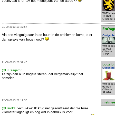
zeeniveau is of tav het middelpunt van de aarde??
WMRindex
10.879
OTindex: 
21-09-2013 19:47:57
EruYag
Als een vliegtuig daar in de buurt in de problemen komt, is er
Oudgedie
dan sprake van 'hoge nood'?
WMRindex
19.022
OTindex:
1.455
21-09-2013 20:39:46
botte bi
Oudgedie
@EruYagami
:
ze zijn dan al in hogere sferen, dat vergemakkelijkt het
hemelen....
WMRindex
90.824
OTindex:
39.090
22-09-2013 21:19:38
nietmee
@Harold
: SamuiAxe: Ik krijg net gesouffleerd dat die twee
kilometer lager ligt en nog wel in gebruik is voor