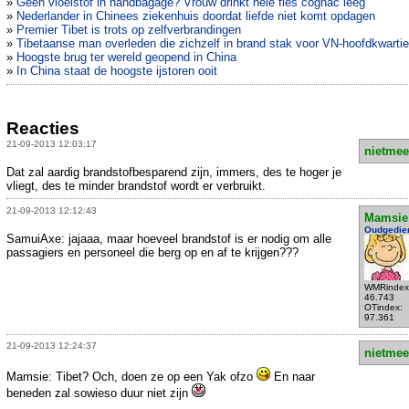
»
Geen vloeistof in handbagage? Vrouw drinkt hele fles cognac leeg
»
Nederlander in Chinees ziekenhuis doordat liefde niet komt opdagen
»
Premier Tibet is trots op zelfverbrandingen
»
Tibetaanse man overleden die zichzelf in brand stak voor VN-hoofdkwartie
»
Hoogste brug ter wereld geopend in China
»
In China staat de hoogste ijstoren ooit
Reacties
21-09-2013 12:03:17
nietmee
Dat zal aardig brandstofbesparend zijn, immers, des te hoger je
vliegt, des te minder brandstof wordt er verbruikt.
21-09-2013 12:12:43
Mamsie
Oudgedie
SamuiAxe: jajaaa, maar hoeveel brandstof is er nodig om alle
passagiers en personeel die berg op en af te krijgen???
WMRindex
46.743
OTindex:
97.361
21-09-2013 12:24:37
nietmee
Mamsie: Tibet? Och, doen ze op een Yak ofzo
En naar
beneden zal sowieso duur niet zijn