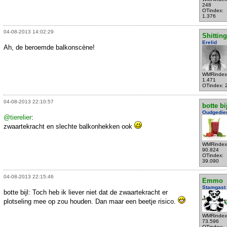
248
OTindex:
1.376
04-08-2013 14:02:29
Shittin
Erelid
Ah, de beroemde balkonscène!
WMRindex
1.471
OTindex: 
04-08-2013 22:10:57
botte bi
Oudgedie
@tierelier
:
zwaartekracht en slechte balkonhekken ook
WMRindex
90.824
OTindex:
39.090
04-08-2013 22:15:46
Emmo
Stamgast
botte bijl: Toch heb ik liever niet dat de zwaartekracht er
plotseling mee op zou houden. Dan maar een beetje risico.
WMRindex
73.596
OTindex: