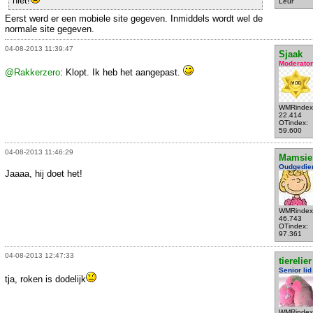
niet!
Leur
Eerst werd er een mobiele site gegeven. Inmiddels wordt wel de
normale site gegeven.
04-08-2013 11:39:47
Sjaak
Moderator
@Rakkerzero
: Klopt. Ik heb het aangepast.
WMRindex
22.414
OTindex:
59.600
04-08-2013 11:46:29
Mamsie
Oudgedie
Jaaaa, hij doet het!
WMRindex
46.743
OTindex:
97.361
04-08-2013 12:47:33
tierelier
Senior lid
tja, roken is dodelijk
WMRindex