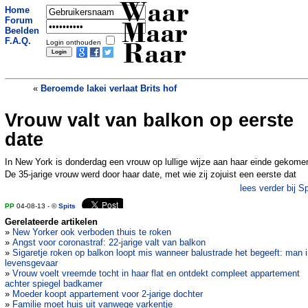
Waar
Home
Forum
Maar
Beelden
F.A.Q.
Login onthouden
Raar
«
Beroemde lakei verlaat Brits hof
Vrouw valt van balkon op eerste
Man verdrinkt hotelkamer
»
date
In New York is donderdag een vrouw op lullige wijze aan haar einde gekome
De 35-jarige vrouw werd door haar date, met wie zij zojuist een eerste dat
lees verder bij Sp
PP
04-08-13 - ©
Spits
Gerelateerde artikelen
»
New Yorker ook verboden thuis te roken
»
Angst voor coronastraf: 22-jarige valt van balkon
»
Sigaretje roken op balkon loopt mis wanneer balustrade het begeeft: man 
levensgevaar
»
Vrouw voelt vreemde tocht in haar flat en ontdekt compleet appartement
achter spiegel badkamer
»
Moeder koopt appartement voor 2-jarige dochter
»
Familie moet huis uit vanwege varkentje