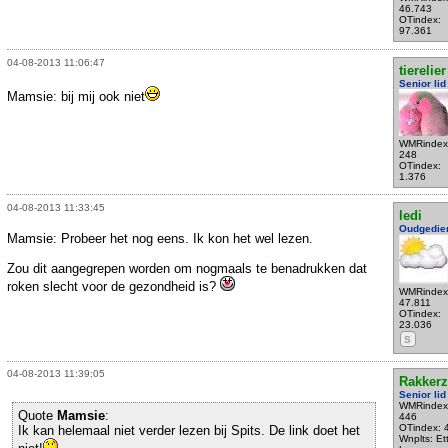
46.743
OTindex:
97.361
04-08-2013 11:06:47
tierelier
Senior lid
Mamsie: bij mij ook niet
WMRindex
248
OTindex:
1.376
04-08-2013 11:33:45
ledi
Oudgedie
Mamsie: Probeer het nog eens. Ik kon het wel lezen.
Zou dit aangegrepen worden om nogmaals te benadrukken dat
roken slecht voor de gezondheid is?
WMRindex
47.811
OTindex:
23.036
S
04-08-2013 11:39:05
Rakkerz
Senior lid
WMRindex
Quote
Mamsie
:
446
OTindex: 
Ik kan helemaal niet verder lezen bij Spits. De link doet het
Wnplts: Et