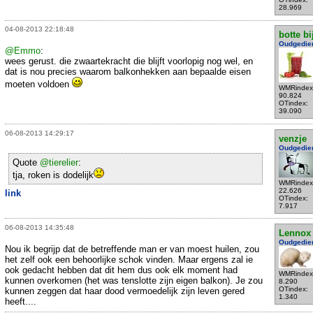
28.969
04-08-2013 22:18:48
botte bi
Oudgedie
@Emmo
:
wees gerust. die zwaartekracht die blijft voorlopig nog wel, en
dat is nou precies waarom balkonhekken aan bepaalde eisen
moeten voldoen
WMRindex
90.824
OTindex:
39.090
06-08-2013 14:29:17
venzje
Oudgedie
Quote
@tierelier
:
tja, roken is dodelijk
WMRindex
22.626
link
OTindex:
7.917
06-08-2013 14:35:48
Lennox
Oudgedie
Nou ik begrijp dat de betreffende man er van moest huilen, zou
het zelf ook een behoorlijke schok vinden. Maar ergens zal ie
ook gedacht hebben dat dit hem dus ook elk moment had
WMRindex
kunnen overkomen (het was tenslotte zijn eigen balkon). Je zou
8.290
OTindex:
kunnen zeggen dat haar dood vermoedelijk zijn leven gered
1.340
heeft....