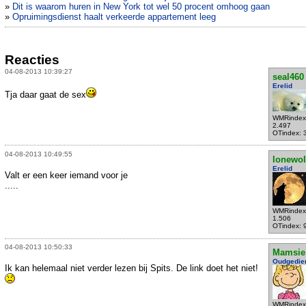
»
Dit is waarom huren in New York tot wel 50 procent omhoog gaan
»
Opruimingsdienst haalt verkeerde appartement leeg
Reacties
04-08-2013 10:39:27
seal460
Erelid
Tja daar gaat de sex
WMRindex
2.497
OTindex: 
04-08-2013 10:49:55
lonewol
Erelid
Valt er een keer iemand voor je
.....
WMRindex
1.506
OTindex: 
04-08-2013 10:50:33
Mamsie
Oudgedie
Ik kan helemaal niet verder lezen bij Spits. De link doet het niet!
WMRindex