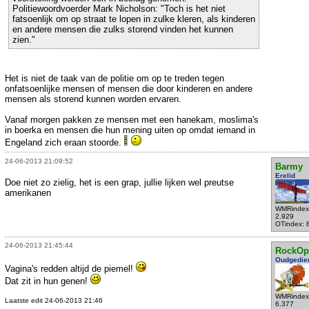
Politiewoordvoerder Mark Nicholson: "Toch is het niet
fatsoenlijk om op straat te lopen in zulke kleren, als kinderen
en andere mensen die zulks storend vinden het kunnen
zien."
Het is niet de taak van de politie om op te treden tegen
onfatsoenlijke mensen of mensen die door kinderen en andere
mensen als storend kunnen worden ervaren.
Vanaf morgen pakken ze mensen met een hanekam, moslima's
in boerka en mensen die hun mening uiten op omdat iemand in
Engeland zich eraan stoorde.
24-06-2013 21:09:52
Barmy
Erelid
Doe niet zo zielig, het is een grap, jullie lijken wel preutse
amerikanen
WMRindex
2.929
OTindex: 
24-06-2013 21:45:44
RockOp
Oudgedie
Vagina's redden altijd de piemel!
Dat zit in hun genen!
WMRindex
Laatste edit 24-06-2013 21:46
6.377