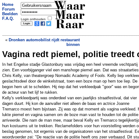
Waar
Home
Forum
Maar
Beelden
F.A.Q.
Login onthouden
Raar
«
Dronken automobilist rijdt restaurant
binnen
Vagina redt piemel, politie treedt
Joyrider (7) rijdt auto oma in de prak
»
In het Engelse stadje Glastonbury was vrijdag een heel vreemde vechtpartij 
zien. Een voorbijganger viel een manshoge piemel aan. Dat was straatarties
Chris Kelly, van theatergroep Nomadic Academy of Fools. Kelly liep verklee
geslachtsdeel door de winkelstraat, toen een boze man op hem toe liep. De
begon hem uit te schelden. Hij riep dat het verkleedpak "goor" was en begon
de acteur van het lijf te rukken.
Kelly's verkleedpartij was onderdeel van een jaarlijks straatfestival, dat vier
dagen duurt. Hij kon de aanvaller niet alleen de baas en actrice Joanne
Tremarco moest hem bijstaan. Zij was op dat moment als vagina verkleed. 
lukte piemel en vagina samen om de boze man vast te houden tot de politie
arriveerde. Die nam de man mee, maar beval Kelly en Tremarco tegelijkertij
hun kostuums uit te trekken. Reclamefolders voor hun voorstelling werden o
beslag genomen, tot ergernis van de organisatoren van het straatfestival. E
woordvoerder zei: "De reactie van de politie heeft ons zeer verbaasd. Dit stu