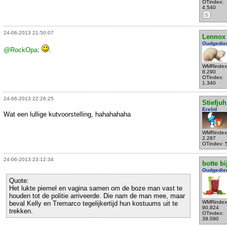
OTindex:
4.540
S
24-06-2013 21:50:07
Lennox
Oudgedie
@RockOpa
:
.
WMRindex
8.290
OTindex:
1.340
24-06-2013 22:26:25
Stiefjuh
Erelid
Wat een lullige kutvoorstelling, hahahahaha
WMRindex
2.287
OTindex: 
24-06-2013 23:12:34
botte bi
Oudgedie
Quote:
Het lukte piemel en vagina samen om de boze man vast te
houden tot de politie arriveerde. Die nam de man mee, maar
WMRindex
beval Kelly en Tremarco tegelijkertijd hun kostuums uit te
90.824
trekken.
OTindex:
39.090