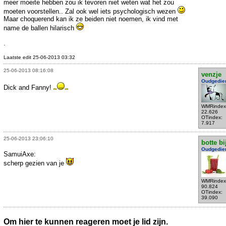
meer moeite hebben zou ik tevoren niet weten wat het zou
moeten voorstellen.. Zal ook wel iets psychologisch wezen
Maar choquerend kan ik ze beiden niet noemen, ik vind met
name de ballen hilarisch
.
Laatste edit 25-06-2013 03:32
25-06-2013 08:16:08
venzje
Oudgedie
Dick and Fanny!
WMRindex
22.626
OTindex:
7.917
25-06-2013 23:06:10
botte bi
Oudgedie
SamuiAxe:
scherp gezien van je
WMRindex
90.824
OTindex:
39.090
Om hier te kunnen reageren moet je lid zijn.