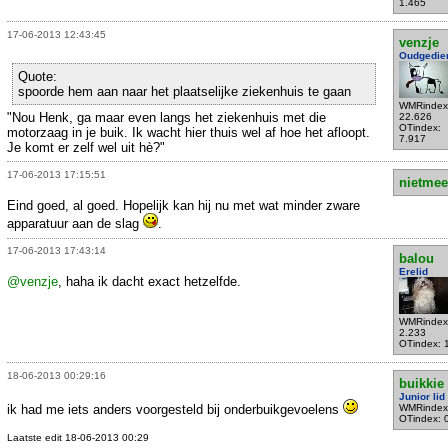
1.465
17-06-2013 12:43:45
venzje
Oudgedie
Quote:
spoorde hem aan naar het plaatselijke ziekenhuis te gaan
WMRindex
"Nou Henk, ga maar even langs het ziekenhuis met die
22.626
OTindex:
motorzaag in je buik. Ik wacht hier thuis wel af hoe het afloopt.
7.917
Je komt er zelf wel uit hè?"
17-06-2013 17:15:51
nietmee
Eind goed, al goed. Hopelijk kan hij nu met wat minder zware
apparatuur aan de slag
.
17-06-2013 17:43:14
balou
Erelid
@venzje
, haha ik dacht exact hetzelfde.
WMRindex
2.233
OTindex: 
18-06-2013 00:29:16
buikkie
Junior lid
ik had me iets anders voorgesteld bij onderbuikgevoelens
WMRindex
OTindex: 
Laatste edit 18-06-2013 00:29