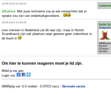
18-06-2013 01:04:04
nietmee
@buikkie
: Met jouw nickname zou je wel verwachten dat er
sprake zou zijn van onderbuikgevoelens....
18-06-2013 14:08:45
botte bi
Oudgedie
voor mensen in Nederland zal dit raar zijn, maar in Noord-
Scandinavie zijn ook plaatsen waar gewoon geen ziekenhuis in
de buurt is
WMRindex
90.824
OTindex:
39.090
Om hier te kunnen reageren moet je lid zijn.
Meld je
nu
aan.
Login via:
WMRphp ver. 6.0 mobiel -
0.07072
secs -
Normale versie