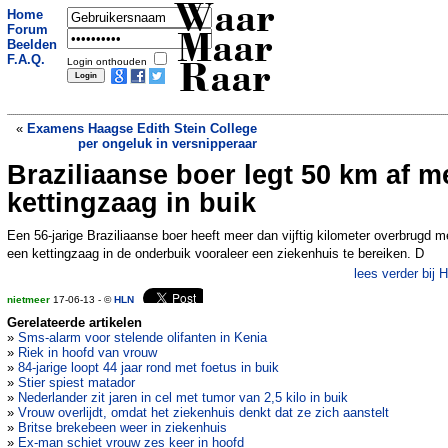
Waar
Home
Forum
Maar
Beelden
F.A.Q.
Login onthouden
Raar
«
Examens Haagse Edith Stein College
per ongeluk in versnipperaar
Braziliaanse boer legt 50 km af m
Regels zijn regels, ook op Rottumeroog
»
kettingzaag in buik
Een 56-jarige Braziliaanse boer heeft meer dan vijftig kilometer overbrugd m
een kettingzaag in de onderbuik vooraleer een ziekenhuis te bereiken. D
lees verder bij 
nietmeer
17-06-13 - ©
HLN
Gerelateerde artikelen
»
Sms-alarm voor stelende olifanten in Kenia
»
Riek in hoofd van vrouw
»
84-jarige loopt 44 jaar rond met foetus in buik
»
Stier spiest matador
»
Nederlander zit jaren in cel met tumor van 2,5 kilo in buik
»
Vrouw overlijdt, omdat het ziekenhuis denkt dat ze zich aanstelt
»
Britse brekebeen weer in ziekenhuis
»
Ex-man schiet vrouw zes keer in hoofd