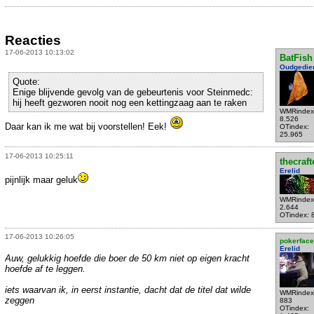
Reacties
17-06-2013 10:13:02
BatFish
Oudgedie
Quote:
Enige blijvende gevolg van de gebeurtenis voor Steinmedc:
hij heeft gezworen nooit nog een kettingzaag aan te raken
WMRindex
8.526
Daar kan ik me wat bij voorstellen! Eek!
OTindex:
25.965
17-06-2013 10:25:11
thecraft
Erelid
pijnlijk maar geluk
WMRindex
2.644
OTindex: 
17-06-2013 10:26:05
pokerface
Erelid
Auw, gelukkig hoefde die boer de 50 km niet op eigen kracht
hoefde af te leggen.
iets waarvan ik, in eerst instantie, dacht dat de titel dat wilde
WMRindex
zeggen
883
OTindex: