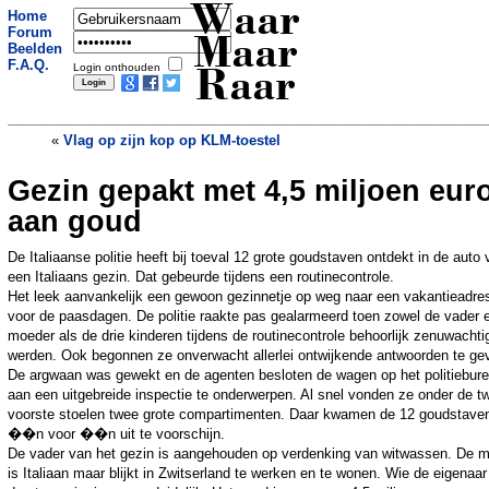
Waar
Home
Forum
Maar
Beelden
F.A.Q.
Login onthouden
Raar
«
Vlag op zijn kop op KLM-toestel
Gezin gepakt met 4,5 miljoen eur
Duitse lottotrekking gaat mis
»
aan goud
De Italiaanse politie heeft bij toeval 12 grote goudstaven ontdekt in de auto
een Italiaans gezin. Dat gebeurde tijdens een routinecontrole.
Het leek aanvankelijk een gewoon gezinnetje op weg naar een vakantieadre
voor de paasdagen. De politie raakte pas gealarmeerd toen zowel de vader 
moeder als de drie kinderen tijdens de routinecontrole behoorlijk zenuwachti
werden. Ook begonnen ze onverwacht allerlei ontwijkende antwoorden te ge
De argwaan was gewekt en de agenten besloten de wagen op het politiebur
aan een uitgebreide inspectie te onderwerpen. Al snel vonden ze onder de t
voorste stoelen twee grote compartimenten. Daar kwamen de 12 goudstave
��n voor ��n uit te voorschijn.
De vader van het gezin is aangehouden op verdenking van witwassen. De 
is Italiaan maar blijkt in Zwitserland te werken en te wonen. Wie de eigenaa