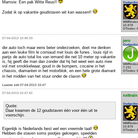
Mamsie: Een pak Witte Reus!!
Oudgedie
Zodat ik op vakantie goudstaven wit kan wassen!!
WMRindex
10.879
OTindex: 
07-04-2013 10:46:33
jero
Oudgedie
die auto toch maar eens beter onderzoeken, doet me denken
aan een leuke film le corniaud met louis de funes , louis rijd in
parijs de auto total los van iemand die net 10 meter op vakantie
is, hij geeft die man dan zonder dat hij het weet een auto mee
WMRindex
vol met smokkelwaar, goud in de bumpers, cocaine in het
7.151
chassis, diamanten in het motorblok, en een hele grote diamant
OTindex: 
in het midden van het stuur onder de claxon
Laatste edit 07-04-2013 10:47
07-04-2013 10:47:42
nxttrain
Oudgedie
Quote:
Daar kwamen de 12 goudstaven één voor één uit te
voorschijn.
WMRindex
10.879
Eigenlijk is Nederlands best wel een vreemde taal!
OTindex: 
Hebben die staven soms pootjes gekregen, speelden