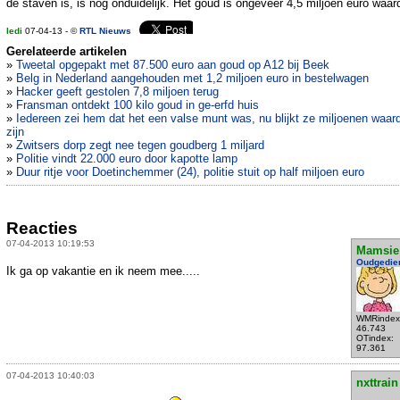
de staven is, is nog onduidelijk. Het goud is ongeveer 4,5 miljoen euro waar
ledi
07-04-13 - ©
RTL Nieuws
Gerelateerde artikelen
»
Tweetal opgepakt met 87.500 euro aan goud op A12 bij Beek
»
Belg in Nederland aangehouden met 1,2 miljoen euro in bestelwagen
»
Hacker geeft gestolen 7,8 miljoen terug
»
Fransman ontdekt 100 kilo goud in ge-erfd huis
»
Iedereen zei hem dat het een valse munt was, nu blijkt ze miljoenen waard
zijn
»
Zwitsers dorp zegt nee tegen goudberg 1 miljard
»
Politie vindt 22.000 euro door kapotte lamp
»
Duur ritje voor Doetinchemmer (24), politie stuit op half miljoen euro
Reacties
07-04-2013 10:19:53
Mamsie
Oudgedie
Ik ga op vakantie en ik neem mee.....
WMRindex
46.743
OTindex:
97.361
07-04-2013 10:40:03
nxttrain