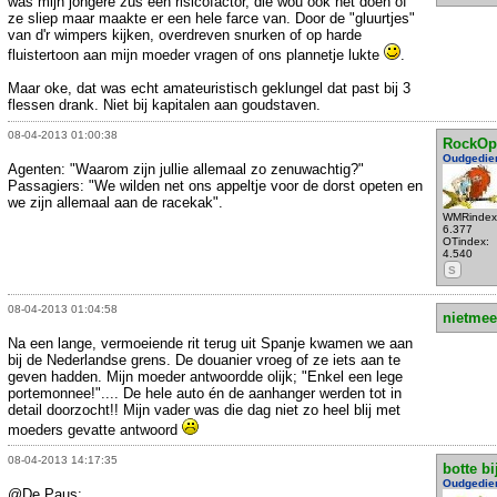
was mijn jongere zus een risicofactor, die wou ook net doen of
ze sliep maar maakte er een hele farce van. Door de "gluurtjes"
van d'r wimpers kijken, overdreven snurken of op harde
fluistertoon aan mijn moeder vragen of ons plannetje lukte
.
Maar oke, dat was echt amateuristisch geklungel dat past bij 3
flessen drank. Niet bij kapitalen aan goudstaven.
08-04-2013 01:00:38
RockOp
Oudgedie
Agenten: "Waarom zijn jullie allemaal zo zenuwachtig?"
Passagiers: "We wilden net ons appeltje voor de dorst opeten en
we zijn allemaal aan de racekak".
WMRindex
6.377
OTindex:
4.540
S
08-04-2013 01:04:58
nietmee
Na een lange, vermoeiende rit terug uit Spanje kwamen we aan
bij de Nederlandse grens. De douanier vroeg of ze iets aan te
geven hadden. Mijn moeder antwoordde olijk; "Enkel een lege
portemonnee!".... De hele auto én de aanhanger werden tot in
detail doorzocht!! Mijn vader was die dag niet zo heel blij met
moeders gevatte antwoord
08-04-2013 14:17:35
botte bi
Oudgedie
@De Paus: