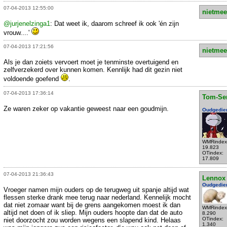
07-04-2013 12:55:00
nietmee
@jurjenelzinga1
: Dat weet ik, daarom schreef ik ook 'én zijn
vrouw....'
07-04-2013 17:21:56
nietmee
Als je dan zoiets vervoert moet je tenminste overtuigend en
zelfverzekerd over kunnen komen. Kennlijk had dit gezin niet
voldoende goefend
.
07-04-2013 17:36:14
Tom-Se
Ze waren zeker op vakantie geweest naar een goudmijn.
Oudgedie
WMRindex
19.823
OTindex:
17.809
07-04-2013 21:36:43
Lennox
Oudgedie
Vroeger namen mijn ouders op de terugweg uit spanje altijd wat
flessen sterke drank mee terug naar nederland. Kennelijk mocht
dat niet zomaar want bij de grens aangekomen moest ik dan
WMRindex
altijd net doen of ik sliep. Mijn ouders hoopte dan dat de auto
8.290
OTindex:
niet doorzocht zou worden wegens een slapend kind. Helaas
1.340