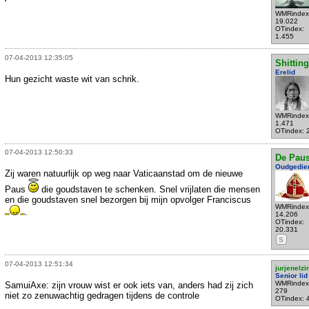
WMRindex
19.022
OTindex:
1.455
07-04-2013 12:35:05
Shittin
Erelid
Hun gezicht waste wit van schrik.
WMRindex
1.471
OTindex: 
07-04-2013 12:50:33
De Pau
Oudgedie
Zij waren natuurlijk op weg naar Vaticaanstad om de nieuwe
Paus
die goudstaven te schenken. Snel vrijlaten die mensen
en die goudstaven snel bezorgen bij mijn opvolger Franciscus
WMRindex
.
14.206
OTindex:
20.331
S
07-04-2013 12:51:34
jurjenelz
Senior lid
WMRindex
SamuiAxe: zijn vrouw wist er ook iets van, anders had zij zich
279
niet zo zenuwachtig gedragen tijdens de controle
OTindex: 