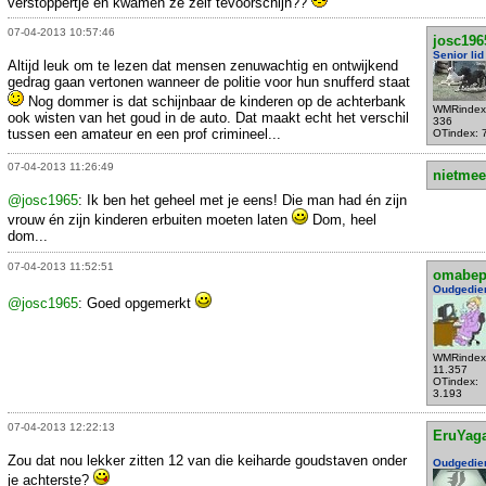
verstoppertje en kwamen ze zelf tevoorschijn??
07-04-2013 10:57:46
josc196
Senior lid
Altijd leuk om te lezen dat mensen zenuwachtig en ontwijkend
gedrag gaan vertonen wanneer de politie voor hun snufferd staat
Nog dommer is dat schijnbaar de kinderen op de achterbank
WMRindex
ook wisten van het goud in de auto. Dat maakt echt het verschil
336
tussen een amateur en een prof crimineel...
OTindex: 
07-04-2013 11:26:49
nietmee
@josc1965
: Ik ben het geheel met je eens! Die man had én zijn
vrouw én zijn kinderen erbuiten moeten laten
Dom, heel
dom...
07-04-2013 11:52:51
omabe
Oudgedie
@josc1965
: Goed opgemerkt
WMRindex
11.357
OTindex:
3.193
07-04-2013 12:22:13
EruYag
Zou dat nou lekker zitten 12 van die keiharde goudstaven onder
Oudgedie
je achterste?