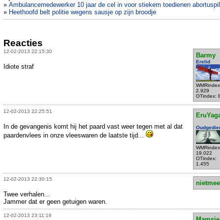
»
Ambulancemedewerker 10 jaar de cel in voor stiekem toedienen abortuspil
»
Heethoofd belt politie wegens sausje op zijn broodje
Reacties
12-02-2013 22:15:30
Barmy
Erelid
Idiote straf
WMRindex
2.929
OTindex: 
12-02-2013 22:25:51
EruYag
In de gevangenis komt hij het paard vast weer tegen met al dat
Oudgedie
paardenvlees in onze vleeswaren de laatste tijd...
WMRindex
19.022
OTindex:
1.455
12-02-2013 22:30:15
nietmee
Twee verhalen...
Jammer dat er geen getuigen waren.
12-02-2013 23:11:19
Mamsie