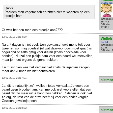
Oudgedie
Quote:
Paarden eten vegetarisch en zitten niet te wachten op een
broodje ham.
WMRindex
46.743
OTindex:
97.361
Of was het nou toch een broodje aap????
12-02-2013 23:13:20
Virtlink
Erelid
Naja 7 dagen is niet veel. Een gewaarschuwd mens telt voor
WMRindex
1.238
twee, en sommig voedsel (of wat daarvoor door moet gaan) is
OTindex: 
ongezond of zelfs giftig voor dieren (zoals chocolade voor
honden). Nu zal een plakje ham voor een paard wel meevallen,
maar je moet ergens de grens trekken.
En misschien was het verhaal niet zoals de agenten zeggen,
maar dat kunnen we niet controleren.
12-02-2013 23:17:01
nietmee
Ja, dit is natuurlijk zo'n welles-nietes-verhaal....Je voert een
paard geen broodje ham, kan me ook niet voorstellen dat een
paard dat zo maar uit je hand zou pakken. 7 dagen is ook niet
zo erg, de rest van de straf heeft hij voor een ander vergrijp.
Gewoon gevalletje pech...
12-02-2013 23:18:32
nietmee