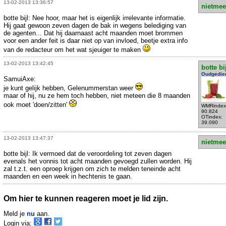
13-02-2013 13:36:57
nietmee
botte bijl: Nee hoor, maar het is eigenlijk irrelevante informatie.
Hij gaat gewoon zeven dagen de bak in wegens belediging van
de agenten... Dat hij daarnaast acht maanden moet brommen
voor een ander feit is daar niet op van invloed, beetje extra info
van de redacteur om het wat sjeuiger te maken
13-02-2013 13:42:45
botte bi
Oudgedie
SamuiAxe:
je kunt gelijk hebben, Gelenummerstan weer
maar of hij, nu ze hem toch hebben, niet meteen die 8 maanden
ook moet 'doen/zitten'
WMRindex
90.824
OTindex:
39.090
13-02-2013 13:47:37
nietmee
botte bijl: Ik vermoed dat de veroordeling tot zeven dagen
evenals het vonnis tot acht maanden gevoegd zullen worden. Hij
zal t.z.t. een oproep krijgen om zich te melden teneinde acht
maanden en een week in hechtenis te gaan.
Om hier te kunnen reageren moet je lid zijn.
Meld je
nu
aan.
Login via: