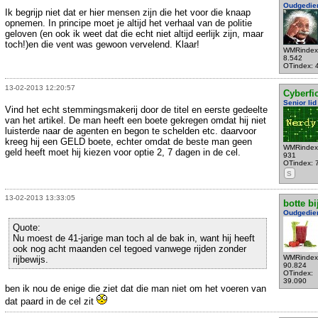
Oudgedie
Ik begrijp niet dat er hier mensen zijn die het voor die knaap
opnemen. In principe moet je altijd het verhaal van de politie
geloven (en ook ik weet dat die echt niet altijd eerlijk zijn, maar
toch!)en die vent was gewoon vervelend. Klaar!
WMRindex
8.542
OTindex: 
13-02-2013 12:20:57
Cyberfic
Senior lid
Vind het echt stemmingsmakerij door de titel en eerste gedeelte
van het artikel. De man heeft een boete gekregen omdat hij niet
luisterde naar de agenten en begon te schelden etc. daarvoor
kreeg hij een GELD boete, echter omdat de beste man geen
WMRindex
geld heeft moet hij kiezen voor optie 2, 7 dagen in de cel.
931
OTindex: 
S
13-02-2013 13:33:05
botte bi
Oudgedie
Quote:
Nu moest de 41-jarige man toch al de bak in, want hij heeft
ook nog acht maanden cel tegoed vanwege rijden zonder
WMRindex
rijbewijs.
90.824
OTindex:
39.090
ben ik nou de enige die ziet dat die man niet om het voeren van
dat paard in de cel zit