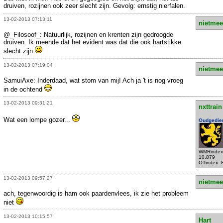
druiven, rozijnen ook zeer slecht zijn. Gevolg: ernstig nierfalen.
13-02-2013 07:13:11
nietmee
@_Filosoof_: Natuurlijk, rozijnen en krenten zijn gedroogde
druiven. Ik meende dat het evident was dat die ook hartstikke
slecht zijn
13-02-2013 07:19:04
nietmee
SamuiAxe: Inderdaad, wat stom van mij! Ach ja 't is nog vroeg
in de ochtend
13-02-2013 09:31:21
nxttrain
Wat een lompe gozer...
Oudgedie
WMRindex
10.879
OTindex: 
13-02-2013 09:57:27
nietmee
ach, tegenwoordig is ham ook paardenvlees, ik zie het probleem
niet
13-02-2013 10:15:57
Hart