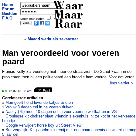
Waar
Home
Forum
Maar
Beelden
F.A.Q.
Login onthouden
Raar
«
Maagd werkt als sekstester
Man veroordeeld voor voeren
Man laat huis na aan soapsterren
»
paard
Francis Kelly zal voorlopig niet meer op straat zien. De Schot kwam in de
problemen toen hij een politiepaard een broodje ham voerde. Voor dat vergrij
lees verder bij
ledi
12-02-13 - ©
wtf
Gerelateerde artikelen
»
Man geeft hond levende katjes te eten
»
Vrouw 3 dagen cel in na voeren duiven
»
Nancy (79) moet 10 dagen cel in voor voeren zwerfkatten in VS
»
Groningse kickbokser slaat vriendin ziekenhuis in: ze kocht het verkeerde
broodje
»
Google verwijdert horse boy uit Street View
»
Brit vergelijkt Kirgizische lekkernij met een paardenpenis en wacht nu mog
5 jaar cel