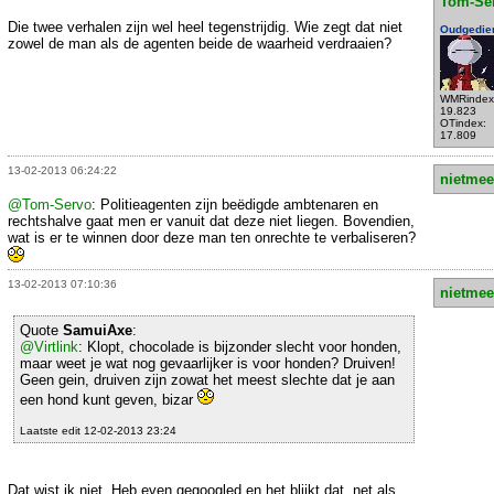
Tom-Se
Die twee verhalen zijn wel heel tegenstrijdig. Wie zegt dat niet
Oudgedie
zowel de man als de agenten beide de waarheid verdraaien?
WMRindex
19.823
OTindex:
17.809
13-02-2013 06:24:22
nietmee
@Tom-Servo
: Politieagenten zijn beëdigde ambtenaren en
rechtshalve gaat men er vanuit dat deze niet liegen. Bovendien,
wat is er te winnen door deze man ten onrechte te verbaliseren?
13-02-2013 07:10:36
nietmee
Quote
SamuiAxe
:
@Virtlink
: Klopt, chocolade is bijzonder slecht voor honden,
maar weet je wat nog gevaarlijker is voor honden? Druiven!
Geen gein, druiven zijn zowat het meest slechte dat je aan
een hond kunt geven, bizar
Laatste edit 12-02-2013 23:24
Dat wist ik niet. Heb even gegoogled en het blijkt dat, net als