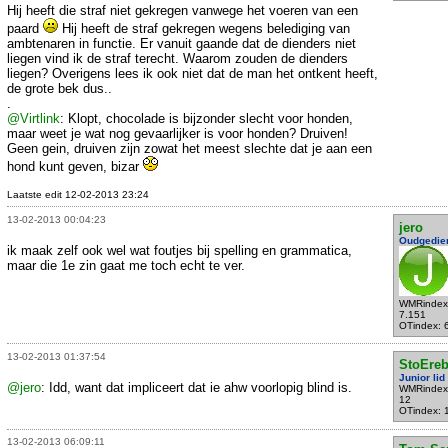
Hij heeft die straf niet gekregen vanwege het voeren van een
paard
Hij heeft de straf gekregen wegens belediging van
ambtenaren in functie. Er vanuit gaande dat de dienders niet
liegen vind ik de straf terecht. Waarom zouden de dienders
liegen? Overigens lees ik ook niet dat de man het ontkent heeft,
de grote bek dus..
.
@Virtlink
: Klopt, chocolade is bijzonder slecht voor honden,
maar weet je wat nog gevaarlijker is voor honden? Druiven!
Geen gein, druiven zijn zowat het meest slechte dat je aan een
hond kunt geven, bizar
Laatste edit 12-02-2013 23:24
13-02-2013 00:04:23
jero
Oudgedie
ik maak zelf ook wel wat foutjes bij spelling en grammatica,
maar die 1e zin gaat me toch echt te ver.
WMRindex
7.151
OTindex: 
13-02-2013 01:37:54
StoEreb
Junior lid
@jero
: Idd, want dat impliceert dat ie ahw voorlopig blind is.
WMRindex
12
OTindex: 
13-02-2013 06:09:11