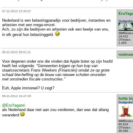
07-11-2012 23:33:07
EruYag
Nederland is een belastingparadijs voor bedrijven, instanties en
Oudgedie
artiesten met een mega-omzet.
Ach, zo zijn die bedrijven en artiesten ook een beetje van ons,
WMRindex
in elk geval hun belastinggeld.
19.022
OTindex:
1.455
08-11-2012 08:01:11
nietmee
Voor degenen onder ons die vinden dat Apple boter op zijn hoofd
heeft het volgende:
"Gemeenten krijgen op hun kop van
staatssecretaris Frans Weekers (Financiën) omdat ze op grote
schaal btw-heffing op de bouw van nieuwe scholen omzeilen
met omstreden fiscale constructies."
.
Euh, Apple immoreel? U zegt?
08-11-2012 16:47:20
botte bi
Oudgedie
@EruYagami
:
als Nederland daar niet aan zou verdienen, dan was dat allang
veranderd
WMRindex
90.824
OTindex:
39.090