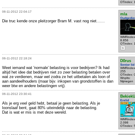
OTindex: 
06-11-2012 22:04:17
mla
Oudgedie
Die truc kende onze pleitzorger Bram M. vast nog niet.......
WMRindex
8.856
OTindex: 
S
06-11-2012 22:18:24
D0rus
Senior lid
Weet iemand wat 'normale' belasting is voor bedrijven? Ik had
WMRindex
255
altijd het idee dat bedrijven niet zo zeer belasting betalen over
OTindex: 
wat ze verdienen, maar wel zodra ze het uitbetalen als loon of
Wnplts:
aan aandeelhouders (maar bijv. inkopen van grondstoffen is dan
Nijmegen
weer btw en andere belastingen vrij).
06-11-2012 23:30:41
Bekiek
Erelid
Als je erg veel geld hebt, betaal je geen belasting. Als je
loonslaaf bent, gaat 80% uiteindelijk naar de belasting.
Dat is wat er mis is met deze wereld.
WMRindex
2.098
OTindex: 