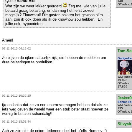
Quote
SamuiAxe
:
140
OTindex: 
Wat zijn we weer lekker geërgerd
Zeg me, wie van jullie
betaald graag belasting, en dan nog het liefst zoveel
mogelijk? Flauwekul! Die gasten pakken het gewoon slim
aan, zou ik ook doen als ik de knowhow zou hebben.. En
jullie ook, hypocrieten....
Amen!
07-11-2012 06:12:02
Tom-Se
Zo blijven de rijken natuurlijk rijk; die hebben de middelen om
Oudgedie
dure belastingen te ontduiken.
WMRindex
19.823
OTindex:
17.809
07-11-2012 10:32:25
Jeaker0
Senior lid
tja ondanks dat ze zo een enorm vermogen hebben dat als ze
WMRindex
135
iets weg geven de wereld weer een stuk beter staat hoeven ze
OTindex: 
weinig te betalen schandalig!!!
07-11-2012 15:51:44
Silvyah
Ach ze zijn niet de enige. Iedereen doet het. Zelfs Romney :')