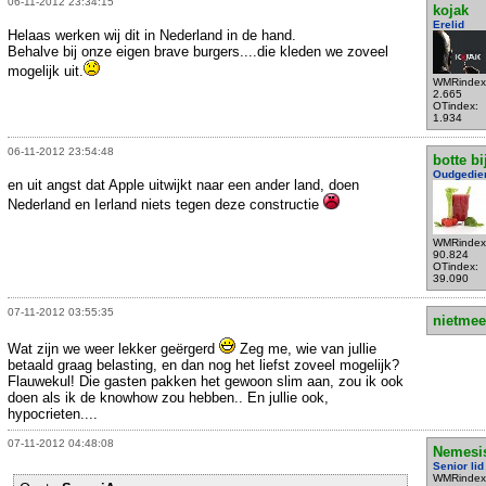
06-11-2012 23:34:15
kojak
Erelid
Helaas werken wij dit in Nederland in de hand.
Behalve bij onze eigen brave burgers....die kleden we zoveel
mogelijk uit.
WMRindex
2.665
OTindex:
1.934
06-11-2012 23:54:48
botte bi
Oudgedie
en uit angst dat Apple uitwijkt naar een ander land, doen
Nederland en Ierland niets tegen deze constructie
WMRindex
90.824
OTindex:
39.090
07-11-2012 03:55:35
nietmee
Wat zijn we weer lekker geërgerd
Zeg me, wie van jullie
betaald graag belasting, en dan nog het liefst zoveel mogelijk?
Flauwekul! Die gasten pakken het gewoon slim aan, zou ik ook
doen als ik de knowhow zou hebben.. En jullie ook,
hypocrieten....
07-11-2012 04:48:08
Nemesi
Senior lid
WMRindex