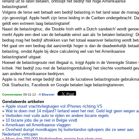
Ierland uit te laten betalen, ontloopt het bedrijf het hoge Amerikaanse
belastingtarief.
Volgens de Ierse wet betaalt een bedrijf belasting in het land waar de manag
zijn gevestigd. Apple heeft zijn Ierse leiding in de Cariben ondergebracht. Da
geldt een extreem laag belastingtarief.
Naast de belastingtruc, die 'Double Irish with a Dutch sandwich' wordt geno
merkt Apple een deel van de behaalde winst aan als 'te betalen belasting'. Di
bedrag mag het bedrijf aftrekken van het totaal waarover belasting wordt bet
Het gaat om een bedrag dat aanzienlijk hoger is dan de daadwerkelijk betaa
belasting, omdat Apple bij deze calculering wel van het Amerikaanse
belastingtarief uitgaat.
Hoewel de belastingroute niet illegaal is, krijgt Apple in de Verenigde Staten 
kritiek. Het bedrijf zou met de 'belastingontduiking' het slechte voorbeeld ge
aan andere Amerikaanse bedrijven.
Apple is niet het enige bedrijf dat van de lucratieve belastingroute gebruikm
Ook Starbucks, Facebook en Google betalen lage belastingtarieven.
Commentator
06-11-12 - ©
Elsevier
Gerelateerde artikelen
»
Apple stuurt vrachtvliegtuigen vol iPhones richting VS
»
Wat te doen met 14 miljard? Ierland weet het niet: Geld legt geen wegen 
»
Verboden met vuile auto te rijden en andere bizarre regels
»
10 bizarre jobs die je niet in Belgie vindt
»
Amerikaan wil Amerikaanse vlaggen
»
Overheid dumpt mondkapjes bij buitenlandse opkopers die ze weer aan
Nederland verkopen
»
Meer dan 700.000 Nederlanders gooien hun stem weg