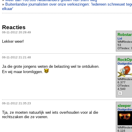
»
Buitenlandse journalisten over onze verkiezingen: 'Iedereen schreeuwt te
elkaar'
Reacties
06-11-2012 20:29:49
Robstar
Lid
Lekker weer!
WMRindex
53
OTindex: 
06-11-2012 21:21:48
RockOp
Oudgedie
Ja die grote jongens weten de belasting wel te ontduiken.
En wij maar kromliggen.
WMRindex
6.377
OTindex:
4.540
S
06-11-2012 21:35:23
sleeper
Oudgedie
Tja, ze moeten natuurlijk wel iets overhouden voor al die
rechtszaken die ze voeren.
WMRindex
6.116