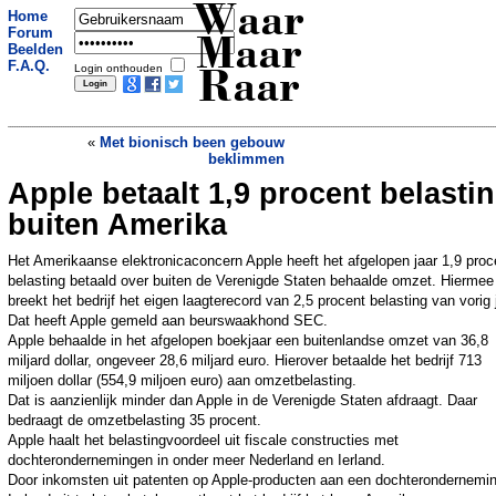
Waar
Home
Forum
Maar
Beelden
F.A.Q.
Login onthouden
Raar
«
Met bionisch been gebouw
beklimmen
Apple betaalt 1,9 procent belasti
India gebruikt fluiten en trommels tegen
wildplassers
»
buiten Amerika
Het Amerikaanse elektronicaconcern Apple heeft het afgelopen jaar 1,9 proc
belasting betaald over buiten de Verenigde Staten behaalde omzet. Hiermee
breekt het bedrijf het eigen laagterecord van 2,5 procent belasting van vorig 
Dat heeft Apple gemeld aan beurswaakhond SEC.
Apple behaalde in het afgelopen boekjaar een buitenlandse omzet van 36,8
miljard dollar, ongeveer 28,6 miljard euro. Hierover betaalde het bedrijf 713
miljoen dollar (554,9 miljoen euro) aan omzetbelasting.
Dat is aanzienlijk minder dan Apple in de Verenigde Staten afdraagt. Daar
bedraagt de omzetbelasting 35 procent.
Apple haalt het belastingvoordeel uit fiscale constructies met
dochterondernemingen in onder meer Nederland en Ierland.
Door inkomsten uit patenten op Apple-producten aan een dochterondernemin