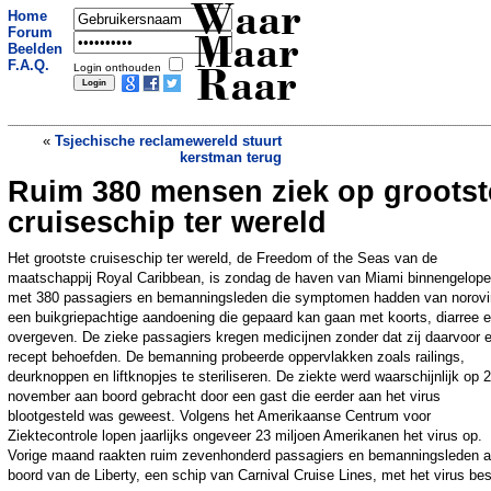
Waar
Home
Forum
Maar
Beelden
F.A.Q.
Login onthouden
Raar
«
Tsjechische reclamewereld stuurt
kerstman terug
Ruim 380 mensen ziek op grootst
Twijfels Rumsfeld over Irak beleid.
»
cruiseschip ter wereld
Het grootste cruiseschip ter wereld, de Freedom of the Seas van de
maatschappij Royal Caribbean, is zondag de haven van Miami binnengelop
met 380 passagiers en bemanningsleden die symptomen hadden van norovi
een buikgriepachtige aandoening die gepaard kan gaan met koorts, diarree 
overgeven. De zieke passagiers kregen medicijnen zonder dat zij daarvoor 
recept behoefden. De bemanning probeerde oppervlakken zoals railings,
deurknoppen en liftknopjes te steriliseren. De ziekte werd waarschijnlijk op 
november aan boord gebracht door een gast die eerder aan het virus
blootgesteld was geweest. Volgens het Amerikaanse Centrum voor
Ziektecontrole lopen jaarlijks ongeveer 23 miljoen Amerikanen het virus op.
Vorige maand raakten ruim zevenhonderd passagiers en bemanningsleden 
boord van de Liberty, een schip van Carnival Cruise Lines, met het virus be