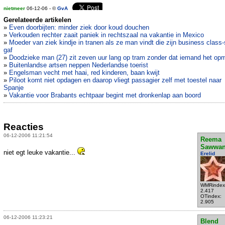
nietmeer
06-12-06 - ©
GvA
Gerelateerde artikelen
»
Even doorbijten: minder ziek door koud douchen
»
Verkouden rechter zaait paniek in rechtszaal na vakantie in Mexico
»
Moeder van ziek kindje in tranen als ze man vindt die zijn business class-
gaf
»
Doodzieke man (27) zit zeven uur lang op tram zonder dat iemand het op
»
Buitenlandse artsen neppen Nederlandse toerist
»
Engelsman vecht met haai, red kinderen, baan kwijt
»
Piloot komt niet opdagen en daarop vliegt passagier zelf met toestel naar
Spanje
»
Vakantie voor Brabants echtpaar begint met dronkenlap aan boord
Reacties
06-12-2006 11:21:54
Reema
Sawwa
niet egt leuke vakantie...
Erelid
WMRindex
2.417
OTindex:
2.905
06-12-2006 11:23:21
Blend