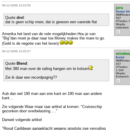
06-12-2006 13:23:55
joru
Senior lid
WMRindex
Quote
drol
:
597
OTindex: 
dat is geen schip meer, dat is gewoon een varende flat
Wnplts:
rotterdam
S
Amerika het land van de vele mogelijkheden.Hou je van
"Big"dan moet je daar naar toe.Money makes the mare to go.
(Geld is de negotie van het leven).
06-12-2006 13:25:27
mindwo
Erelid
WMRindex
Quote
Blend
:
447
OTindex:
Met 380 man over de railing hangen om te kotsen
1.244
Wnplts:
Emmerich 
Zie ik daar een recordpoging??
S
Aub dan wel 190 man aan ene kant en 190 man aan andere
kant...
Zie volgende Waar maar raar artikel al komen: "Cruiseschip
gezonken door overbelasting....."
Danwel volgende artikel
"Royal Caribbean aangeklacht wegens grootste zee vervuiling