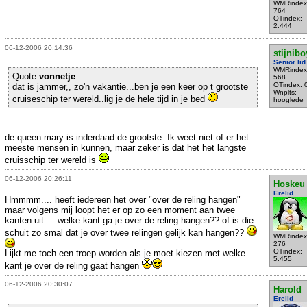
WMRindex
764
OTindex:
2.444
06-12-2006 20:14:36
stijnibo
Senior lid
WMRindex
Quote
vonnetje
:
568
OTindex: 
dat is jammer,, zo'n vakantie...ben je een keer op t grootste
Wnplts:
cruiseschip ter wereld..lig je de hele tijd in je bed
hooglede
de queen mary is inderdaad de grootste. Ik weet niet of er het
meeste mensen in kunnen, maar zeker is dat het het langste
cruisschip ter wereld is
06-12-2006 20:26:11
Hoskeu
Erelid
Hmmmm.... heeft iedereen het over "over de reling hangen"
maar volgens mij loopt het er op zo een moment aan twee
kanten uit.... welke kant ga je over de reling hangen?? of is die
schuit zo smal dat je over twee relingen gelijk kan hangen??
WMRindex
276
OTindex:
Lijkt me toch een troep worden als je moet kiezen met welke
5.455
kant je over de reling gaat hangen
06-12-2006 20:30:07
Harold
Erelid