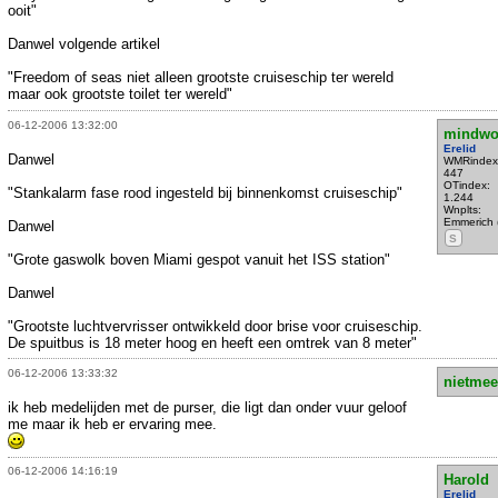
ooit"
Danwel volgende artikel
"Freedom of seas niet alleen grootste cruiseschip ter wereld
maar ook grootste toilet ter wereld"
06-12-2006 13:32:00
mindwo
Erelid
Danwel
WMRindex
447
OTindex:
"Stankalarm fase rood ingesteld bij binnenkomst cruiseschip"
1.244
Wnplts:
Emmerich 
Danwel
S
"Grote gaswolk boven Miami gespot vanuit het ISS station"
Danwel
"Grootste luchtvervrisser ontwikkeld door brise voor cruiseschip.
De spuitbus is 18 meter hoog en heeft een omtrek van 8 meter"
06-12-2006 13:33:32
nietmee
ik heb medelijden met de purser, die ligt dan onder vuur geloof
me maar ik heb er ervaring mee.
06-12-2006 14:16:19
Harold
Erelid