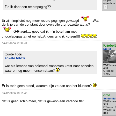
Wnplts:
rotterdam
Zie ik daar een recordpoging??
S
Er zijn impliciet nog meer record pogingen gewaagd
.Wat
denk je van de constant door overvolle c.q. bezette w.c.'s?
G�tverd.... goed dat ik m'n boterham met
chocoladepasta net op heb.Anders ging ik kotsen!!!!
06-12-2006 12:56:47
Kriebelt
Erelid
Quote
Total
:
enkele foto's
WMRindex
wat als iemand van helemaal vanboven kotst naar beneden
463
waar er nog meer mensen staan?
OTindex:
4.780
Er is toch geen brand, waarom zijn ze dan aan het blussen?
06-12-2006 13:15:45
drol
Senior lid
dat is geen schip meer, dat is gewoon een varende flat
WMRindex
343
OTindex: 
Wnplts: in
doo