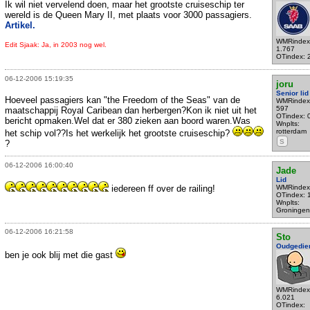
Ik wil niet vervelend doen, maar het grootste cruiseschip ter
wereld is de Queen Mary II, met plaats voor 3000 passagiers.
Artikel.
WMRindex
Edit Sjaak: Ja, in 2003 nog wel.
1.767
OTindex: 
06-12-2006 15:19:35
joru
Senior lid
Hoeveel passagiers kan "the Freedom of the Seas" van de
WMRindex
597
maatschappij Royal Caribean dan herbergen?Kon ik niet uit het
OTindex: 
bericht opmaken.Wel dat er 380 zieken aan boord waren.Was
Wnplts:
rotterdam
het schip vol??Is het werkelijk het grootste cruiseschip?
S
?
06-12-2006 16:00:40
Jade
Lid
iedereen ff over de railing!
WMRindex
OTindex: 
Wnplts:
Groningen
06-12-2006 16:21:58
Sto
Oudgedie
ben je ook blij met die gast
WMRindex
6.021
OTindex: