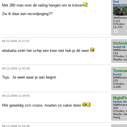
Oud
Met 380 man over de railing hangen om te kotsen
Moderator
Zie ik daar een recordpoging??
WMRindex
3.111
OTindex:
13.725
S
06-12-2006 11:27:47
lilchim
Actief lid
whahaha zinkt het schip een keer niet heb je dit weer
WMRindex
121
OTindex: 
Wnplts: e
06-12-2006 11:30:39
Tovenaa
Erelid
Tsja.. Je weet waar je aan begint.
WMRindex
370
OTindex:
3.459
06-12-2006 11:48:00
NightFl
Senior lid
Hihi geweldig zo'n cruise, moeten ze vaker doen.
WMRindex
326
OTindex: 
Wnplts: D
Haag
06-12-2006 11:53:38