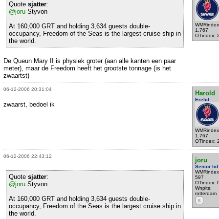
Quote
sjatter
:
@joru
Styvon
WMRindex
At 160,000 GRT and holding 3,634 guests double-
1.767
occupancy, Freedom of the Seas is the largest cruise ship in
OTindex: 
the world.
De Queun Mary II is physiek groter (aan alle kanten een paar
meter), maar de Freedom heeft het grootste tonnage (is het
zwaartst)
06-12-2006 20:31:04
Harold
Erelid
zwaarst, bedoel ik
WMRindex
1.767
OTindex: 
06-12-2006 22:43:12
joru
Senior lid
WMRindex
Quote
sjatter
:
597
OTindex: 
@joru
Styvon
Wnplts:
rotterdam
At 160,000 GRT and holding 3,634 guests double-
S
occupancy, Freedom of the Seas is the largest cruise ship in
the world.