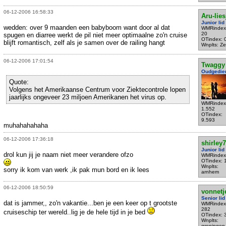
06-12-2006 16:58:33
Aru-lies
Junior lid
wedden: over 9 maanden een babyboom want door al dat
WMRindex
20
spugen en diarree werkt de pil niet meer optimaalne zo'n cruise
OTindex: 
blijft romantisch, zelf als je samen over de railing hangt
Wnplts: Ze
06-12-2006 17:01:54
Twaggy
Oudgedie
Quote:
Volgens het Amerikaanse Centrum voor Ziektecontrole lopen
jaarlijks ongeveer 23 miljoen Amerikanen het virus op.
WMRindex
1.552
OTindex:
9.593
muhahahahaha
06-12-2006 17:36:18
shirley7
Junior lid
drol kun jij je naam niet meer verandere ofzo
WMRindex
OTindex: 
Wnplts:
sorry ik kom van werk ,ik pak mun bord en ik lees
arnhem
06-12-2006 18:50:59
vonnetj
Senior lid
dat is jammer,, zo'n vakantie...ben je een keer op t grootste
WMRindex
282
cruiseschip ter wereld..lig je de hele tijd in je bed
OTindex: 
Wnplts:
groningen