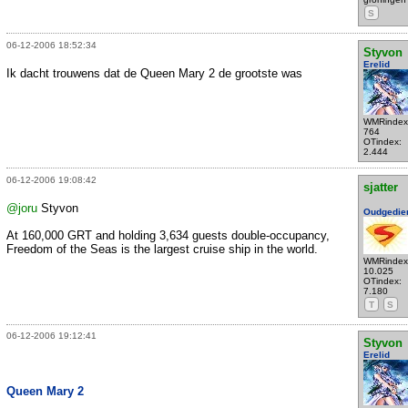
S
06-12-2006 18:52:34
Styvon
Erelid
Ik dacht trouwens dat de Queen Mary 2 de grootste was
WMRindex
764
OTindex:
2.444
06-12-2006 19:08:42
sjatter
@joru
Styvon
Oudgedie
At 160,000 GRT and holding 3,634 guests double-occupancy,
Freedom of the Seas is the largest cruise ship in the world.
WMRindex
10.025
OTindex:
7.180
T
S
06-12-2006 19:12:41
Styvon
Erelid
Queen Mary 2