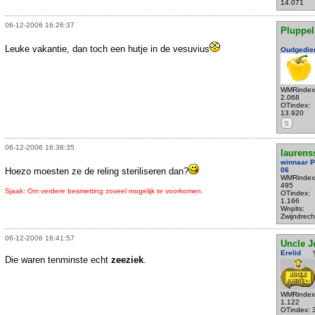
14.071
06-12-2006 16:26:37
Pluppel
Leuke vakantie, dan toch een hutje in de vesuvius
Oudgedie
WMRindex
2.068
OTindex:
13.920
S
06-12-2006 16:38:35
laurens
winnaar 
Hoezo moesten ze de reling steriliseren dan?
06
WMRindex
495
Sjaak: Om verdere besmetting zoveel mogelijk te voorkomen.
OTindex:
1.166
Wnplts:
Zwijndrech
06-12-2006 16:41:57
Uncle J
Erelid
Die waren tenminste echt
zeeziek
.
WMRindex
1.122
OTindex: 