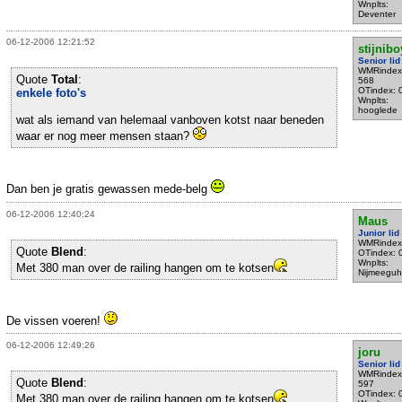
Wnplts:
Deventer
06-12-2006 12:21:52
stijnibo
Senior lid
WMRindex
Quote
Total
:
568
OTindex: 
enkele foto's
Wnplts:
hooglede
wat als iemand van helemaal vanboven kotst naar beneden
waar er nog meer mensen staan?
Dan ben je gratis gewassen mede-belg
06-12-2006 12:40:24
Maus
Junior lid
WMRindex
Quote
Blend
:
OTindex: 
Wnplts:
Met 380 man over de railing hangen om te kotsen
Nijmeeguh
De vissen voeren!
06-12-2006 12:49:26
joru
Senior lid
WMRindex
Quote
Blend
:
597
OTindex: 
Met 380 man over de railing hangen om te kotsen