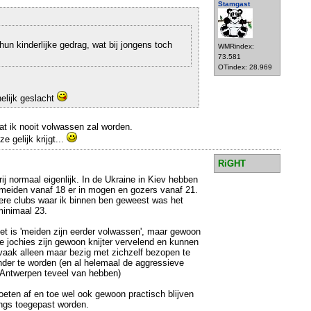
Stamgast
un kinderlijke gedrag, wat bij jongens toch
WMRindex:
73.581
OTindex: 28.969
elijk geslacht
dat ik nooit volwassen zal worden.
e gelijk krijgt...
RiGHT
rij normaal eigenlijk. In de Ukraine in Kiev hebben
meiden vanaf 18 er in mogen en gozers vanaf 21.
ere clubs waar ik binnen ben geweest was het
inimaal 23.
et is 'meiden zijn eerder volwassen', maar gewoon
e jochies zijn gewoon knijter vervelend en kunnen
e vaak alleen maar bezig met zichzelf bezopen te
nder te worden (en al helemaal de aggressieve
 Antwerpen teveel van hebben)
moeten af en toe wel ook gewoon practisch blijven
lings toegepast worden.