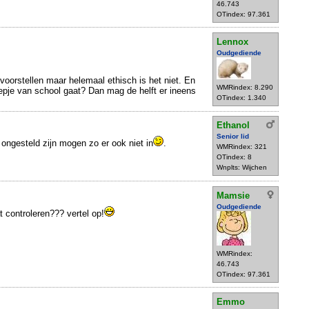
46.743
OTindex: 97.361
Lennox
Oudgediende
oorstellen maar helemaal ethisch is het niet. En
WMRindex: 8.290
epje van school gaat? Dan mag de helft er ineens
OTindex: 1.340
Ethanol
Senior lid
 ongesteld zijn mogen zo er ook niet in
.
WMRindex: 321
OTindex: 8
Wnplts: Wijchen
Mamsie
Oudgediende
 controleren??? vertel op!
WMRindex:
46.743
OTindex: 97.361
Emmo