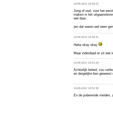
19-09-2012 18:38:22
Jong of oud, voor het eerst
maken in het uitgaansleven 
wel daar...
(en dat waren wel weer gen
19-09-2012 18:38:31
Haha okay okay
Maar inderdaad er zit wat 
19-09-2012 18:51:34
Achterlijk beleid, zou verb
en dergelijke ben geweest 
19-09-2012 18:52:35
En de puberende meiden, zi