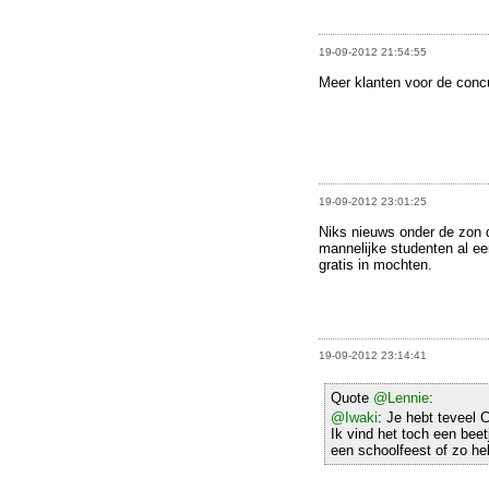
19-09-2012 21:54:55
Meer klanten voor de concu
19-09-2012 23:01:25
Niks nieuws onder de zon 
mannelijke studenten al ee
gratis in mochten.
19-09-2012 23:14:41
Quote
@Lennie
:
@Iwaki
: Je hebt teveel
Ik vind het toch een bee
een schoolfeest of zo he