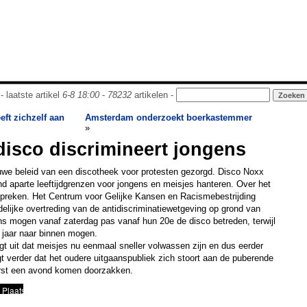
- laatste artikel
6-8 18:00
-
78232
artikelen -
ft zichzelf aan
Amsterdam onderzoekt boerkastemmer
»
isco discrimineert jongens
euwe beleid van een discotheek voor protesten gezorgd. Disco Noxx
 aparte leeftijdgrenzen voor jongens en meisjes hanteren. Over het
e spreken. Het Centrum voor Gelijke Kansen en Racismebestrijding
lijke overtreding van de antidiscriminatiewetgeving op grond van
ens mogen vanaf zaterdag pas vanaf hun 20e de disco betreden, terwijl
8 jaar naar binnen mogen.
t uit dat meisjes nu eenmaal sneller volwassen zijn en dus eerder
t verder dat het oudere uitgaanspubliek zich stoort aan de puberende
rst een avond komen doorzakken.