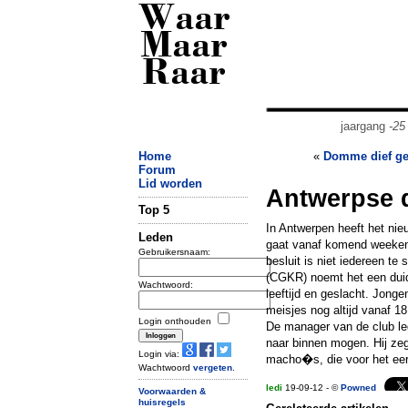
Waar
Maar
Raar
jaargang
-25
Home
«
Domme dief gee
Forum
Lid worden
Antwerpse d
Top 5
In Antwerpen heeft het ni
Leden
gaat vanaf komend weekend
Gebruikersnaam:
besluit is niet iedereen t
(CGKR) noemt het een duide
Wachtwoord:
leeftijd en geslacht. Jong
meisjes nog altijd vanaf 1
Login onthouden
De manager van de club leg
naar binnen mogen. Hij zeg
Login via:
macho�s, die voor het ee
Wachtwoord
vergeten
.
ledi
19-09-12 - ©
Powned
Voorwaarden &
huisregels