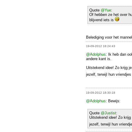
Quote
@Yue
:
Of hebben ze het over hu
blijvend iets is
Belediging voor het mannel
19-09-2012 18:24:43
@Adolphus
: Ik heb dan oo
andere kant is.
Uitstekend idee! Zo krijg j
jezelf, terwijl hun vriendj
19-09-2012 18:30:18
@Adolphus
: Bewijs:
Quote
@Justist
:
Uitstekend idee! Zo krijg
jezelf, terwijl hun vrien