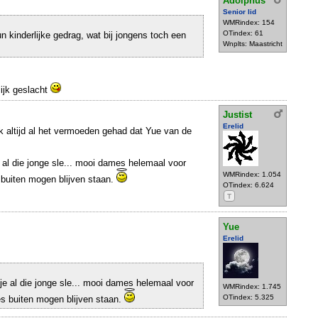
Adolphus
Senior lid
WMRindex: 154
OTindex: 61
n kinderlijke gedrag, wat bij jongens toch een
Wnplts: Maastricht
ijk geslacht
Justist
Erelid
k altijd al het vermoeden gehad dat Yue van de
e al die jonge sle... mooi dames helemaal voor
WMRindex: 1.054
es buiten mogen blijven staan.
OTindex: 6.624
T
Yue
Erelid
 je al die jonge sle... mooi dames helemaal voor
WMRindex: 1.745
OTindex: 5.325
djes buiten mogen blijven staan.