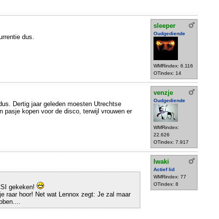
sleeper
Oudgediende
rrentie dus.
WMRindex: 6.116
OTindex: 14
venzje
Oudgediende
dus. Dertig jaar geleden moesten Utrechtse
n pasje kopen voor de disco, terwijl vrouwen er
WMRindex:
22.626
OTindex: 7.917
Iwaki
Actief lid
WMRindex: 77
OTindex: 8
 CSI gekeken!
tje raar hoor! Net wat Lennox zegt: Je zal maar
bben....