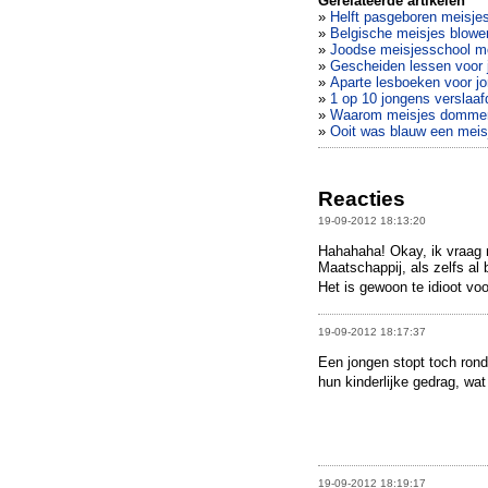
Gerelateerde artikelen
»
Helft pasgeboren meisjes
»
Belgische meisjes blowe
»
Joodse meisjesschool mo
»
Gescheiden lessen voor 
»
Aparte lesboeken voor j
»
1 op 10 jongens verslaaf
»
Waarom meisjes dommer 
»
Ooit was blauw een meis
Reacties
19-09-2012 18:13:20
Hahahaha! Okay, ik vraag 
Maatschappij, als zelfs al 
Het is gewoon te idioot v
19-09-2012 18:17:37
Een jongen stopt toch rond
hun kinderlijke gedrag, wat
19-09-2012 18:19:17