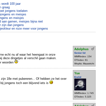
 wordt 100 jaar
n graag
et jongens toelaten
jongens en meisjes
ongens en meisjes
d aan gamen, meisjes bijna niet
zijn dan jongens
jeskleur en roze meer voor jongens
Adolphus
Senior lid
me echt nu af waar het heengaat in onze
WMRindex: 154
bij deze dingetjes al verschil gaan maken.
OTindex: 61
oor woorden
Wnplts: Maastricht
Yue
Erelid
 zijn 18e met pubereren... Of hebben ze het over
 bij jongens toch een blijvend iets is
WMRindex: 1.745
OTindex: 5.325