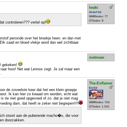
Iwaki
Actief lid
WMRindex: 77
OTindex: 8
at controleren??? vertel op!
rstof peroxide over het broekje heen. en dan met
Elk zaad en bloed vlekje word dan wel zichtbaar
nietmeer
SI gekeken!
e raar hoor! Net wat Lennox zegt: Je zal maar een
..
The-Enflamer
Erelid
voor de zoveelste keer dat het een klein groepje
pest. Ik kan hier zo kwaad om worden, echt wat
is tie niet goed opgevoed of zo. dat je niet mag
WMRindex: 704
pvoeding dam, dat heeft ie zeker niet begrepen!!!!
OTindex: 1.541
zich stoort aan de puberende macho�s, die voor
en doorzakken.