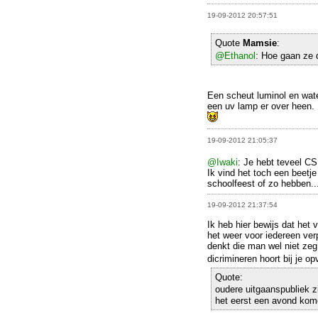
19-09-2012 20:57:51
Quote
Mamsie
:
@Ethanol
: Hoe gaan ze d
Een scheut luminol en wate
een uv lamp er over heen. 
19-09-2012 21:05:37
@Iwaki
: Je hebt teveel C
Ik vind het toch een beetj
schoolfeest of zo hebben..
19-09-2012 21:37:54
Ik heb hier bewijs dat het 
het weer voor iedereen ver
denkt die man wel niet zeg 
dicrimineren hoort bij je o
Quote:
oudere uitgaanspubliek 
het eerst een avond kom