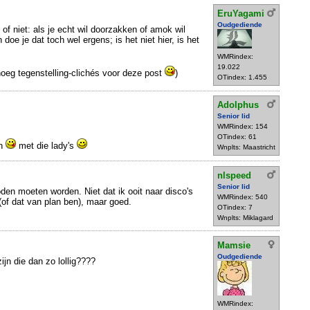
EruYagami
Oudgediende
 of niet: als je echt wil doorzakken of amok wil
doe je dat toch wel ergens; is het niet hier, is het
WMRindex:
19.022
oeg tegenstelling-clichés voor deze post
)
OTindex: 1.455
Adolphus
Senior lid
WMRindex: 154
OTindex: 61
in
met die lady's
Wnplts: Maastricht
nlspeed
Senior lid
oden moeten worden. Niet dat ik ooit naar disco's
WMRindex: 540
(of dat van plan ben), maar goed.
OTindex: 7
Wnplts: Miklagard
Mamsie
Oudgediende
jn die dan zo lollig????
WMRindex: