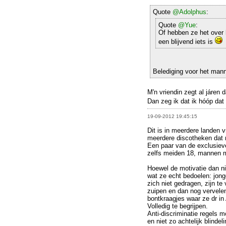
Quote
@Adolphus
:
Quote
@Yue
:
Of hebben ze het over h
een blijvend iets is
Belediging voor het mann
M'n vriendin zegt al járen 
Dan zeg ik dat ik hóóp dat z
19-09-2012 19:45:15
Dit is in meerdere landen v
meerdere discotheken dat 
Een paar van de exclusiev
zelfs meiden 18, mannen m
Hoewel de motivatie dan ni
wat ze echt bedoelen: jong
zich niet gedragen, zijn t
zuipen en dan nog vervele
bontkraagjes waar ze dr in
Volledig te begrijpen.
Anti-discriminatie regels 
en niet zo achtelijk blinde