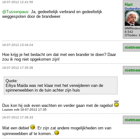
16-07-2012 12:41:56
Hart
Oudgedie
@Tussenpaus
: Ja, gedeeltelijk verbrand en gedeeltelijk
weggespoten door de brandweer.
WMRindex
8.542
OTindex: 
16-07-2012 13:34:24
nietmee
Hoe krijg je het bedacht om dat met een brander te doen? Daar
zou ik nog niet opgekomen zijn!
16-07-2012 17:35:38
nietmee
Quote:
Eiliya Maida was net klaar met het verwijderen van de
spinnenwebben in de tuin achter zijn huis
Dus kon hij ook even wachten en verder gaan met de ragebol
Laatste edit 16-07-2012 17:35
16-07-2012 17:36:33
nietmee
Wat een debiel
. Er zijn zat andere mogelijkheden om van
spinnewebben af te komen...