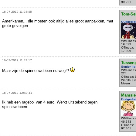
99.221
16-07-2012 11:28:45
Tom-Se
Amerikanen... die moeten ook altijd alles groot aanpakken, met
Oudgedie
grote gevolgen.
WMRindex
19.823
OTindex:
17.809
16-07-2012 11:37:17
Tussen
Senior lid
Maar zijn de spinnenwebben nu weg!?
WMRindex
274
OTindex: 
Wnplts: D
Meern
16-07-2012 12:40:41
Mamsie
Oudgedie
Ik heb een ragebol van 4 euro. Werkt uitstekend tegen
spinnewebben.
WMRindex
46.743
OTindex:
97.361