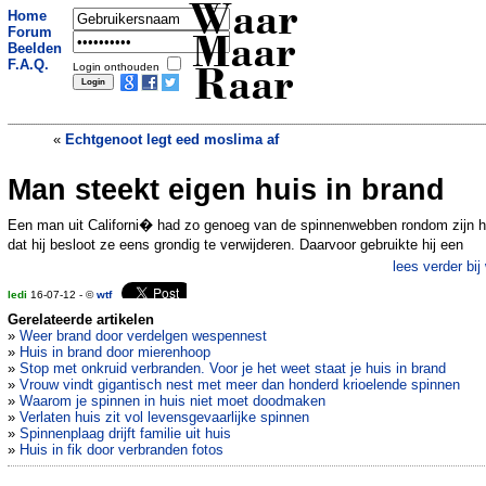
Waar
Home
Forum
Maar
Beelden
F.A.Q.
Login onthouden
Raar
«
Echtgenoot legt eed moslima af
Man steekt eigen huis in brand
Joran van der Sloot gaat trouwen
»
Een man uit Californi� had zo genoeg van de spinnenwebben rondom zijn h
dat hij besloot ze eens grondig te verwijderen. Daarvoor gebruikte hij een
lees verder bij
ledi
16-07-12 - ©
wtf
Gerelateerde artikelen
»
Weer brand door verdelgen wespennest
»
Huis in brand door mierenhoop
»
Stop met onkruid verbranden. Voor je het weet staat je huis in brand
»
Vrouw vindt gigantisch nest met meer dan honderd krioelende spinnen
»
Waarom je spinnen in huis niet moet doodmaken
»
Verlaten huis zit vol levensgevaarlijke spinnen
»
Spinnenplaag drijft familie uit huis
»
Huis in fik door verbranden fotos