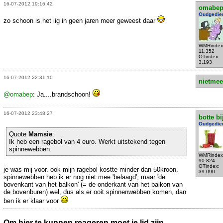
16-07-2012 19:16:42
omabe
Oudgedie
zo schoon is het iig in geen jaren meer geweest daar
WMRindex
11.352
OTindex:
3.193
16-07-2012 22:31:10
nietmee
@omabep
: Ja....brandschoon!
16-07-2012 23:48:27
botte bi
Oudgedie
Quote
Mamsie
:
Ik heb een ragebol van 4 euro. Werkt uitstekend tegen
spinnewebben.
WMRindex
90.824
OTindex:
je was mij voor. ook mijn ragebol kostte minder dan 50kroon.
39.090
spinnewebben heb ik er nog niet mee 'belaagd', maar 'de
bovenkant van het balkon' (= de onderkant van het balkon van
de bovenburen) wel, dus als er ooit spinnenwebben komen, dan
ben ik er klaar voor
Om hier te kunnen reageren moet je lid zijn.