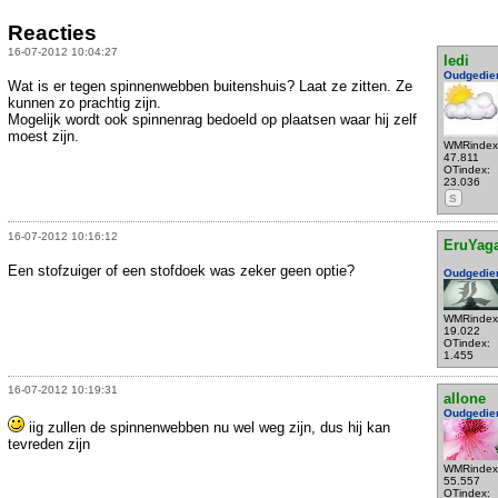
Reacties
16-07-2012 10:04:27
ledi
Oudgedie
Wat is er tegen spinnenwebben buitenshuis? Laat ze zitten. Ze
kunnen zo prachtig zijn.
Mogelijk wordt ook spinnenrag bedoeld op plaatsen waar hij zelf
moest zijn.
WMRindex
47.811
OTindex:
23.036
S
16-07-2012 10:16:12
EruYag
Een stofzuiger of een stofdoek was zeker geen optie?
Oudgedie
WMRindex
19.022
OTindex:
1.455
16-07-2012 10:19:31
allone
Oudgedie
iig zullen de spinnenwebben nu wel weg zijn, dus hij kan
tevreden zijn
WMRindex
55.557
OTindex: