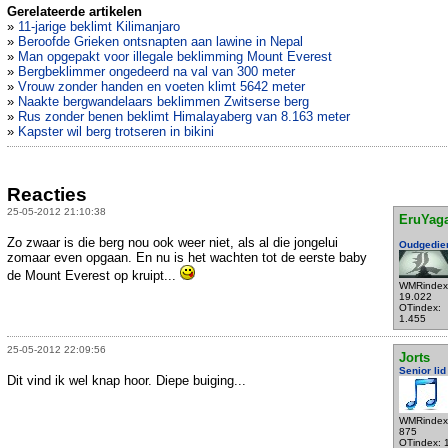
Gerelateerde artikelen
»
11-jarige beklimt Kilimanjaro
»
Beroofde Grieken ontsnapten aan lawine in Nepal
»
Man opgepakt voor illegale beklimming Mount Everest
»
Bergbeklimmer ongedeerd na val van 300 meter
»
Vrouw zonder handen en voeten klimt 5642 meter
»
Naakte bergwandelaars beklimmen Zwitserse berg
»
Rus zonder benen beklimt Himalayaberg van 8.163 meter
»
Kapster wil berg trotseren in bikini
Reacties
25-05-2012 21:10:38
EruYag
Zo zwaar is die berg nou ook weer niet, als al die jongelui
Oudgedie
zomaar even opgaan. En nu is het wachten tot de eerste baby
de Mount Everest op kruipt...
WMRindex
19.022
OTindex:
1.455
25-05-2012 22:09:56
Jorts
Senior lid
Dit vind ik wel knap hoor. Diepe buiging...
WMRindex
875
OTindex: 