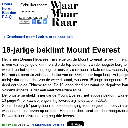
Waar
Home
Forum
Maar
Beelden
F.A.Q.
Login onthouden
Raar
«
Dronkaard neemt zebra mee naar cafe
16-jarige beklimt Mount Everest
Man bindt zichzelf naakt aan boom,
wachtend op seks?
»
Het is een 16-jarig Nepalees meisje gelukt de Mount Everest te beklimmen.
is een van de jongste klimmers die de top bereikten van de hoogste berg ter
wereld, en het op een na jongste meisje, zo meldden lokale media woensda
Het meisje bereikte zaterdag de top van de 8850 meter hoge berg. Het jong
meisje dat op het dak van de wereld stond, was een 15-jarige landgenote. Zi
deed dat via de Chinese route. De 16-jarige deed het vanaf de Nepalese kan
Volgens experts is dat een veel zwaardere route.
De jongste bergbeklimmer die de Mount Everest met succes beklom, was e
13-jarige Amerikaanse jongen. Hij leverde zijn prestatie in 2010.
Sinds de berg 57 jaar geleden officieel openging voor bergbeklimmers zijn e
waaghalzen gestorven op de berg. Een groot deel komt om door hoogteziekt
Dit weekeinde eiste de berg nog drie levens.
Honey-bee
25-05-12 - ©
Eindhovens Dagblad