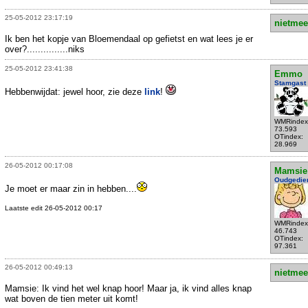
25-05-2012 23:17:19
nietmee
Ik ben het kopje van Bloemendaal op gefietst en wat lees je er
over?...............niks
25-05-2012 23:41:38
Emmo
Stamgast
Hebbenwijdat: jewel hoor, zie deze
link
!
WMRindex
73.593
OTindex:
28.969
26-05-2012 00:17:08
Mamsie
Oudgedie
Je moet er maar zin in hebben....
Laatste edit 26-05-2012 00:17
WMRindex
46.743
OTindex:
97.361
26-05-2012 00:49:13
nietmee
Mamsie: Ik vind het wel knap hoor! Maar ja, ik vind alles knap
wat boven de tien meter uit komt!