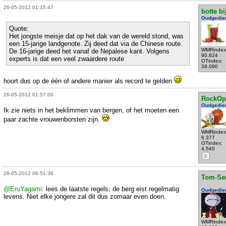
26-05-2012 01:15:47
botte bi
Oudgedie
Quote:
Het jongste meisje dat op het dak van de wereld stond, was
een 15-jarige landgenote. Zij deed dat via de Chinese route.
WMRindex
De 16-jarige deed het vanaf de Nepalese kant. Volgens
90.824
experts is dat een veel zwaardere route
OTindex:
39.090
hoort dus op de één of andere manier als record te gelden
26-05-2012 01:57:00
RockOp
Oudgedie
Ik zie niets in het beklimmen van bergen, of het moeten een
paar zachte vrouwenborsten zijn.
WMRindex
6.377
OTindex:
4.540
S
26-05-2012 06:51:36
Tom-Se
@EruYagami
: lees de laatste regels; de berg eist regelmatig
Oudgedie
levens. Niet elke jongere zal dit dus zomaar even doen.
WMRindex