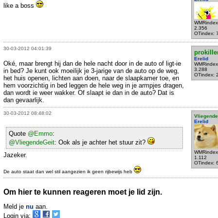
like a boss
WMRindex
2.356
OTindex: 
30-03-2012 04:01:39
prokille
Erelid
Oké, maar brengt hij dan de hele nacht door in de auto of ligt-ie
WMRindex
3.288
in bed? Je kunt ook moeilijk je 3-jarige van de auto op de weg,
OTindex: 
het huis openen, lichten aan doen, naar de slaapkamer toe, en
hem voorzichtig in bed leggen de hele weg in je armpjes dragen,
dan wordt ie weer wakker. Of slaapt ie dan in de auto? Dat is
dan gevaarlijk.
30-03-2012 08:48:02
Vliegende
Erelid
Quote
@Emmo
:
@VliegendeGeit
: Ook als je achter het stuur zit?
WMRindex
Jazeker.
1.112
OTindex: 
De auto staat dan wel stil aangezien ik geen rijbewijs heb
Om hier te kunnen reageren moet je lid zijn.
Meld je
nu
aan.
Login via: