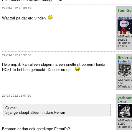
29-03-2012 20:03:49
Tom-Se
Wat zal pa dat erg vinden.
Oudgedie
WMRindex
19.823
OTindex:
17.809
29-03-2012 20:57:50
Bikerre
Senior lid
Help mij, ik kan alleen slapen na een snelle rit op een Honda
RC51 te hebben gemaakt. Doneer nu op....
WMRindex
814
OTindex: 
29-03-2012 21:07:59
yerbout
Erelid
Quote:
3-jarige slaapt alleen in dure Ferrari
WMRindex
1.299
OTindex: 
Bestaan er dan ook goedkope Ferrari's?