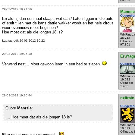
29-03-2012 19:21:56
Mamsie
Oudgedie
En als hij dan eenmaal slaapt, wat dan? Laten liggen in die auto
of eruit tillen met de kans dattie wakker wordt en het hele circus
weer overnieuw moet beginnen?
Hoe moet dat als die jongen 18 is?
WMRindex
46.743
Laatste edit 29-03-2012 19:22
OTindex:
97.361
29-03-2012 19:36:10
EruYag
Verwend nest... Moet gewoon leren in een bed te slapen.
Oudgedie
WMRindex
19.022
OTindex:
1.455
29-03-2012 19:36:44
nxttrain
Oudgedie
Quote
Mamsie
:
.... Hoe moet dat als die jongen 18 is?
WMRindex
10.879
OTindex: 
Elke nacht een nieuwe maagd...