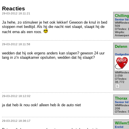
Reacties
29-03-2012 18:11:21
Chillin
Senior lid
Ja hehe, zo stimuleer je het ook lekker! Gewoon de knul in bed
WMRindex
509
stoppen met bedtijd. Als hij die nacht niet slaapt, slaapt hij de
OTindex: 
nacht erna als een roos.
Wnplts:
Antwerpe
29-03-2012 18:11:58
Delenn
wedden dat hij ook ergens anders kan slapen? gewoon 24 uur
Oudgedie
lang in z'n slaapkamer opsluiten, wedden dat hij slaapt?
WMRindex
3.059
OTindex:
36.772
S
29-03-2012 18:12:02
Thorax
Senior lid
ja dat heb ik nou ook! alleen heb ik de auto niet
WMRindex
208
OTindex: 
29-03-2012 18:36:17
WillemS
Erelid