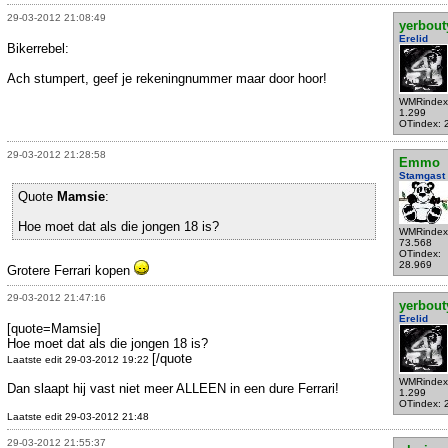
29-03-2012 21:08:49
yerbout
Erelid
Bikerrebel:
Ach stumpert, geef je rekeningnummer maar door hoor!
WMRindex
1.299
OTindex: 
29-03-2012 21:28:58
Emmo
Stamgast
Quote
Mamsie
:
Hoe moet dat als die jongen 18 is?
WMRindex
73.568
OTindex:
28.969
Grotere Ferrari kopen
29-03-2012 21:47:16
yerbout
Erelid
[quote=Mamsie]
Hoe moet dat als die jongen 18 is?
[/quote
Laatste edit 29-03-2012 19:22
WMRindex
Dan slaapt hij vast niet meer ALLEEN in een dure Ferrari!
1.299
OTindex: 
Laatste edit 29-03-2012 21:48
29-03-2012 21:55:37