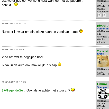
Dat wordt dus een verwend nest wanneer het de puberteit
WMRindex
1.123
bereikt..
OTindex: 
Wnplts:
Amersfoor
T
S
29-03-2012 19:00:08
piepertj
Senior lid
Nu weet ik waar nm slapeloze nachten vandaan komen
WMRindex
342
OTindex: 
Wnplts:
uithoorn
29-03-2012 19:01:31
Vliegende
Erelid
Vind het wel te begrijpen hoor.
Ik val in de auto ook makkelijk in slaap
WMRindex
1.112
OTindex: 
29-03-2012 19:13:49
Emmo
Stamgast
@VliegendeGeit
: Ook als je achter het stuur zit?
WMRindex
73.568
OTindex:
28.969