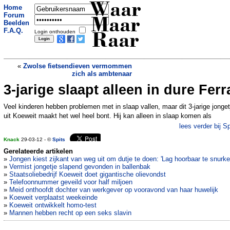
Waar
Home
Forum
Maar
Beelden
F.A.Q.
Login onthouden
Raar
«
Zwolse fietsendieven vermommen
zich als ambtenaar
3-jarige slaapt alleen in dure Ferr
Nieuw: de onzichtbaarheidsmantel voor
hitte
»
Veel kinderen hebben problemen met in slaap vallen, maar dit 3-jarige jonget
uit Koeweit maakt het wel heel bont. Hij kan alleen in slaap komen als
lees verder bij Sp
Knack
29-03-12 - ©
Spits
Gerelateerde artikelen
»
Jongen kiest zijkant van weg uit om dutje te doen: 'Lag hoorbaar te snurke
»
Vermist jongetje slapend gevonden in ballenbak
»
Staatsoliebedrijf Koeweit doet gigantische olievondst
»
Telefoonnummer geveild voor half miljoen
»
Meid onthoofdt dochter van werkgever op vooravond van haar huwelijk
»
Koeweit verplaatst weekeinde
»
Koeweit ontwikkelt homo-test
»
Mannen hebben recht op een seks slavin