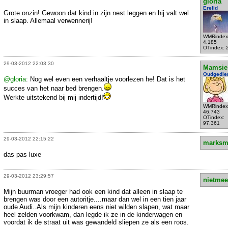
gloria
Erelid
Grote onzin! Gewoon dat kind in zijn nest leggen en hij valt wel
in slaap. Allemaal verwennerij!
WMRindex
4.185
OTindex: 
29-03-2012 22:03:30
Mamsie
Oudgedie
@gloria
: Nog wel even een verhaaltje voorlezen he! Dat is het
succes van het naar bed brengen.
Werkte uitstekend bij mij indertijd!
WMRindex
46.743
OTindex:
97.361
29-03-2012 22:15:22
marksm
das pas luxe
29-03-2012 23:29:57
nietmee
Mijn buurman vroeger had ook een kind dat alleen in slaap te
brengen was door een autoritje....maar dan wel in een tien jaar
oude Audi..Als mijn kinderen eens niet wilden slapen, wat maar
heel zelden voorkwam, dan legde ik ze in de kinderwagen en
voordat ik de straat uit was gewandeld sliepen ze als een roos.