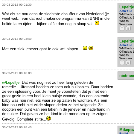
30-03-2012 00:01:30
Lepeltje
Actief lid
Wat als ze nou eens de slechtste chauffeur van Nederland (je
WMRindex
OTindex: 
weet wel... van dat ruchtmakende programma van BNN) in die
Wnplts:
bolide laten rijden... kijken of 'ie dan nog in slaap valt.
Woerden
T
S
30-03-2012 00:03:49
Lepeltje
Actief lid
Met een slok jenever gaat ie ook wel slapen...
WMRindex
OTindex: 
Wnplts:
Woerden
T
S
30-03-2012 00:18:03
nietmee
@Lepeltje
: Dat was nog niet zo héél lang geleden dé
remedie...Uiteraard hadden ze toen ook huilbabies. Daar hadden
ze een oplossing voor. Je moet je voorstellen dat je met een
groot gezin in een heel klein huisje woonde, dus een jankende
baby was nou niet iets waar ze op zaten te wachten. Als een
kind nou echt niet wilde slapen deden ze het volgende: Ze
doopten een punt van een laken in de jenever en naderhand in
de suiker. Dat gaven ze het kind in de mond om op te zuigen.
Gevolg: Complete stilte...
30-03-2012 00:28:40
Mikepo
Erelid