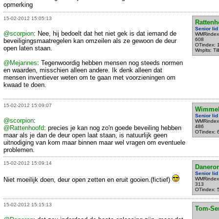
opmerking
15-02-2012 15:05:13
Rattenh
Senior lid
@scorpion
: Nee, hij bedoelt dat het niet gek is dat iemand de
WMRindex
608
beveiligingsmaatregelen kan omzeilen als ze gewoon de deur
OTindex: 
open laten staan.
Wnplts: Ti
@Mejannes
: Tegenwoordig hebben mensen nog steeds normen
en waarden, misschien alleen andere. Ik denk alleen dat
mensen inventiever weten om te gaan met voorzieningen om
kwaad te doen.
15-02-2012 15:09:07
Wimme
Senior lid
@scorpion
:
WMRindex
486
@Rattenhoofd
: precies je kan nog zo'n goede beveiling hebben
OTindex: 
maar als je dan de deur open laat staan, is natuurlijk geen
uitnodiging van kom maar binnen maar wel vragen om eventuele
problemen.
15-02-2012 15:09:14
Danero
Senior lid
Niet moeilijk doen, deur open zetten en eruit gooien.(fictief)
WMRindex
313
OTindex: 
15-02-2012 15:15:13
Tom-Se