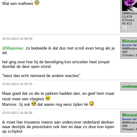
Wat een mafkees
WMRindex
23.879
OTindex:
45.412
S
15-02-2012 15:56:53
Wimme
Senior lid
@Mejannes
: zo bedoelde ik dat dus niet scroll even terug als je
WMRindex
486
wil.
OTindex: 
het ging over hoe hij de beveiliging kon omzeilen heel simpel
doordat de deur open stond.
"leest dan echt niemand de andere reacties"
15-02-2012 16:35:15
nietmee
Maar goed dat ze die te pakken hadden dan, en geef hem maar
nooit meer een vliegreis
Mamsie: Jij ook
dat waren nog eens tijden hè.
15-02-2012 16:38:36
Wimme
Senior lid
ik moet hier trouwens ineens aan undercover nederland denken
WMRindex
486
waar destijds de presentator ook hier en daar zo door kon lopen
OTindex: 
op schiphol