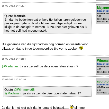
15-02-2012 14:40:07
Mejann
Senior lid
WMRindex
Quote
Mamsie
:
347
OTindex: 
En dan te bedenken dat enkele tientallen jaren geleden de
Wnplts: F
passagiers tijdens de vlucht werden uitgenodigd om een
kijkje in de cockpit te nemen. Ik zou het niet geloven als ik
het niet zelf had meegemaakt.
Die generatie van die tijd hadden nog normen en waarde voor
elkaar, en dat is in de tegenwoordige tijd ver te zoeken
15-02-2012 14:41:54
Wimme
Senior lid
@Madarian
: tja als ze zelf de deur open laten staan !?
WMRindex
486
OTindex: 
15-02-2012 15:00:46
scorpio
Senior lid
WMRindex
Quote
@Wimmeke68
:
319
OTindex: 
@Madarian
: tja als ze zelf de deur open laten staan !?
Ja dan is het niet gek dat je iemand belaagd.....
slimme