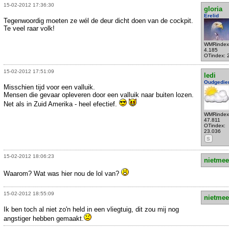
15-02-2012 17:36:30
gloria
Erelid
Tegenwoordig moeten ze wél de deur dicht doen van de cockpit.
Te veel raar volk!
WMRindex
4.185
OTindex: 
15-02-2012 17:51:09
ledi
Oudgedie
Misschien tijd voor een valluik.
Mensen die gevaar opleveren door een valluik naar buiten lozen.
Net als in Zuid Amerika - heel efectief.
WMRindex
47.811
OTindex:
23.036
S
15-02-2012 18:06:23
nietmee
Waarom? Wat was hier nou de lol van?
15-02-2012 18:55:09
nietmee
Ik ben toch al niet zo'n held in een vliegtuig, dit zou mij nog
angstiger hebben gemaakt.