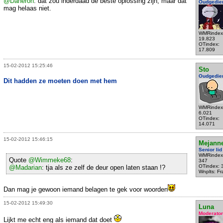
@Daneron
: dat zou inderdaad de beste oplossing zijn, maar dat
Oudgedie
mag helaas niet.
WMRindex
19.823
OTindex:
17.809
15-02-2012 15:25:46
Sto
Oudgedie
Dit hadden ze moeten doen met hem
WMRindex
6.021
OTindex:
14.071
15-02-2012 15:46:15
Mejann
Senior lid
WMRindex
Quote
@Wimmeke68
:
347
OTindex: 
@Madarian
: tja als ze zelf de deur open laten staan !?
Wnplts: F
Dan mag je gewoon iemand belagen te gek voor woorden
15-02-2012 15:49:30
Luna
Moderator
Lijkt me echt eng als iemand dat doet