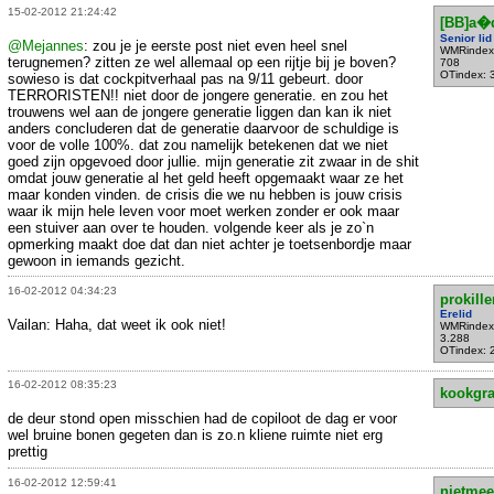
15-02-2012 21:24:42
[BB]a�q
Senior lid
@Mejannes
: zou je je eerste post niet even heel snel
WMRindex
terugnemen? zitten ze wel allemaal op een rijtje bij je boven?
708
OTindex: 
sowieso is dat cockpitverhaal pas na 9/11 gebeurt. door
TERRORISTEN!! niet door de jongere generatie. en zou het
trouwens wel aan de jongere generatie liggen dan kan ik niet
anders concluderen dat de generatie daarvoor de schuldige is
voor de volle 100%. dat zou namelijk betekenen dat we niet
goed zijn opgevoed door jullie. mijn generatie zit zwaar in de shit
omdat jouw generatie al het geld heeft opgemaakt waar ze het
maar konden vinden. de crisis die we nu hebben is jouw crisis
waar ik mijn hele leven voor moet werken zonder er ook maar
een stuiver aan over te houden. volgende keer als je zo`n
opmerking maakt doe dat dan niet achter je toetsenbordje maar
gewoon in iemands gezicht.
16-02-2012 04:34:23
prokille
Erelid
Vailan: Haha, dat weet ik ook niet!
WMRindex
3.288
OTindex: 
16-02-2012 08:35:23
kookgr
de deur stond open misschien had de copiloot de dag er voor
wel bruine bonen gegeten dan is zo.n kliene ruimte niet erg
prettig
16-02-2012 12:59:41
nietmee