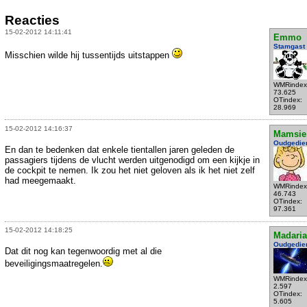
Reacties
15-02-2012 14:11:41
Emmo
Stamgast
Misschien wilde hij tussentijds uitstappen
WMRindex
73.625
OTindex:
28.969
15-02-2012 14:16:37
Mamsie
Oudgedie
En dan te bedenken dat enkele tientallen jaren geleden de
passagiers tijdens de vlucht werden uitgenodigd om een kijkje in
de cockpit te nemen. Ik zou het niet geloven als ik het niet zelf
had meegemaakt.
WMRindex
46.743
OTindex:
97.361
15-02-2012 14:18:25
Madari
Oudgedie
Dat dit nog kan tegenwoordig met al die
beveiligingsmaatregelen.
WMRindex
2.597
OTindex:
5.605