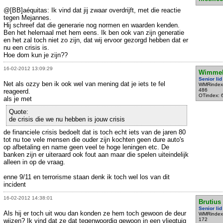
@[BB]aéquitas: Ik vind dat jij zwaar overdrijft, met die reactie
tegen Mejannes.
Hij schreef dat die generarie nog normen en waarden kenden.
Ben het helemaal met hem eens. Ik ben ook van zijn generatie
en het zal toch niet zo zijn, dat wij ervoor gezorgd hebben dat er
nu een crisis is.
Hoe dom kun je zijn??
16-02-2012 13:09:29
Wimme
Senior lid
Net als ozzy ben ik ook wel van mening dat je iets te fel
WMRindex
486
reageerd.
OTindex: 
als je met
Quote:
de crisis die we nu hebben is jouw crisis
de financiele crisis bedoelt dat is toch echt iets van de jaren 80
tot nu toe vele mensen die ouder zijn kochten geen dure auto's
op afbetaling en name geen veel te hoge leningen etc. De
banken zijn er uiteraard ook fout aan maar die spelen uiteindelijk
alleen in op de vraag.
enne 9/11 en terrorisme staan denk ik toch wel los van dit
incident
16-02-2012 14:38:01
Brutius
Senior lid
Als hij er toch uit wou dan konden ze hem toch gewoon de deur
WMRindex
172
wijzen? Ik vind dat ze dat tegenwoordig gewoon in een vliegtuig