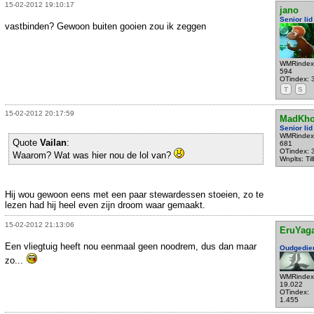
15-02-2012 19:10:17
jano
Senior lid
vastbinden? Gewoon buiten gooien zou ik zeggen
WMRindex
594
OTindex: 
T
S
15-02-2012 20:17:59
MadKho
Senior lid
WMRindex
Quote
Vailan
:
681
OTindex: 
Waarom? Wat was hier nou de lol van?
Wnplts: Ti
Hij wou gewoon eens met een paar stewardessen stoeien, zo te
lezen had hij heel even zijn droom waar gemaakt.
15-02-2012 21:13:06
EruYag
Een vliegtuig heeft nou eenmaal geen noodrem, dus dan maar
Oudgedie
zo...
WMRindex
19.022
OTindex:
1.455