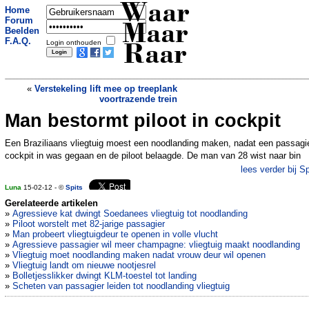
Waar
Home
Forum
Maar
Beelden
F.A.Q.
Login onthouden
Raar
«
Verstekeling lift mee op treeplank
voortrazende trein
Man bestormt piloot in cockpit
Hete olie voor dronkaard in McDonalds
»
Een Braziliaans vliegtuig moest een noodlanding maken, nadat een passagi
cockpit in was gegaan en de piloot belaagde. De man van 28 wist naar bin
lees verder bij Sp
Luna
15-02-12 - ©
Spits
Gerelateerde artikelen
»
Agressieve kat dwingt Soedanees vliegtuig tot noodlanding
»
Piloot worstelt met 82-jarige passagier
»
Man probeert vliegtuigdeur te openen in volle vlucht
»
Agressieve passagier wil meer champagne: vliegtuig maakt noodlanding
»
Vliegtuig moet noodlanding maken nadat vrouw deur wil openen
»
Vliegtuig landt om nieuwe nootjesrel
»
Bolletjesslikker dwingt KLM-toestel tot landing
»
Scheten van passagier leiden tot noodlanding vliegtuig