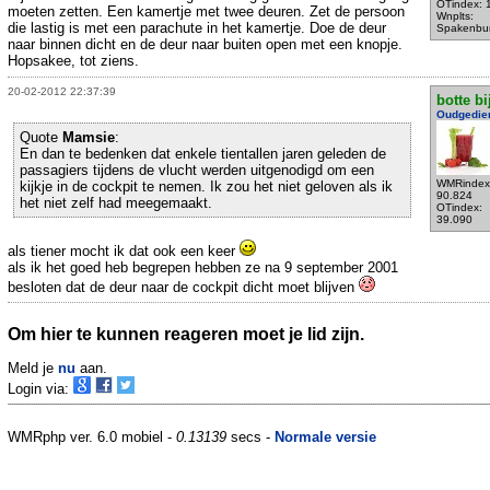
OTindex: 
moeten zetten. Een kamertje met twee deuren. Zet de persoon
Wnplts:
die lastig is met een parachute in het kamertje. Doe de deur
Spakenbu
naar binnen dicht en de deur naar buiten open met een knopje.
Hopsakee, tot ziens.
20-02-2012 22:37:39
botte bi
Oudgedie
Quote
Mamsie
:
En dan te bedenken dat enkele tientallen jaren geleden de
passagiers tijdens de vlucht werden uitgenodigd om een
WMRindex
kijkje in de cockpit te nemen. Ik zou het niet geloven als ik
90.824
het niet zelf had meegemaakt.
OTindex:
39.090
als tiener mocht ik dat ook een keer
als ik het goed heb begrepen hebben ze na 9 september 2001
besloten dat de deur naar de cockpit dicht moet blijven
Om hier te kunnen reageren moet je lid zijn.
Meld je
nu
aan.
Login via:
WMRphp ver. 6.0 mobiel -
0.13139
secs -
Normale versie