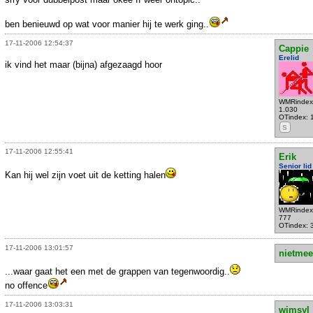
ben benieuwd op wat voor manier hij te werk ging..
17-11-2006 12:54:37
Cappie
Erelid
ik vind het maar (bijna) afgezaagd hoor
WMRindex
1.030
OTindex: 
S
17-11-2006 12:55:41
Erik
Senior lid
Kan hij wel zijn voet uit de ketting halen
WMRindex
777
OTindex: 
17-11-2006 13:01:57
nietmee
...waar gaat het een met de grappen van tegenwoordig..
no offence
17-11-2006 13:03:31
wimsyl