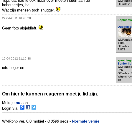
Tsja, dat had ie ook maar over moeten laten aan de
WMRindex
OTindex: 
kaboutertjes, he.
Wat zijn mensen toch snugger.
29-04-2011 18:46:20
Sophiesti
Oudgedie
Geen foto alsjeblieft.
WMRindex
1.883
OTindex:
7.877
12-04-2012 11:15:38
speedieg
Senior lid
WMRindex
iets hoger en...
226
OTindex: 
Wnplts: ov
en
Om hier te kunnen reageren moet je lid zijn.
Meld je
nu
aan.
Login via:
WMRphp ver. 6.0 mobiel -
0.0598
secs -
Normale versie