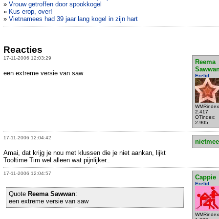
»
Vrouw getroffen door spookkogel
»
Kus erop, over!
»
Vietnamees had 39 jaar lang kogel in zijn hart
Reacties
17-11-2006 12:03:29
Reema
Sawwa
een extreme versie van saw
Erelid
WMRindex
2.417
OTindex:
2.905
17-11-2006 12:04:42
nietmee
Amai, dat krijg je nou met klussen die je niet aankan, lijkt
Tooltime Tim wel alleen wat pijnlijker..
17-11-2006 12:04:57
Cappie
Erelid
Quote
Reema Sawwan
:
een extreme versie van saw
WMRindex