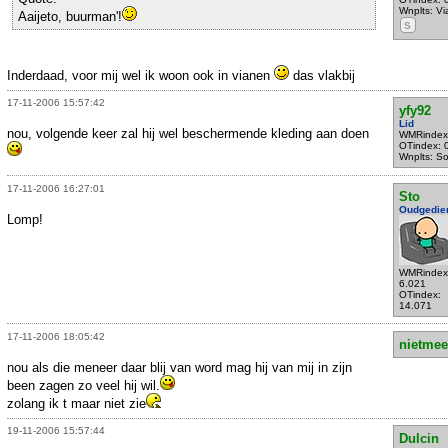
Wnplts: V
Aaijeto, buurman'!
S
Inderdaad, voor mij wel ik woon ook in vianen
das vlakbij
17-11-2006 15:57:42
yfy92
Lid
nou, volgende keer zal hij wel beschermende kleding aan doen
WMRindex
OTindex: 
Wnplts: S
17-11-2006 16:27:01
Sto
Oudgedie
Lomp!
WMRindex
6.021
OTindex:
14.071
17-11-2006 18:05:42
nietmee
nou als die meneer daar blij van word mag hij van mij in zijn
been zagen zo veel hij wil.
zolang ik t maar niet zie
19-11-2006 15:57:44
Dulcin