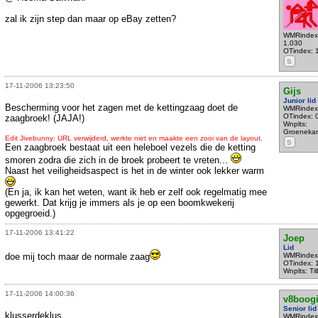
zal ik zijn step dan maar op eBay zetten?
WMRindex
1.030
OTindex: 
S
17-11-2006 13:23:50
Gijs
Junior lid
Bescherming voor het zagen met de kettingzaag doet de
WMRindex
OTindex: 
zaagbroek! (JAJA!)
Wnplts:
Groeneka
Edit Jivebunny: URL verwijderd, werkte niet en maakte een zooi van de layout.
S
Een zaagbroek bestaat uit een heleboel vezels die de ketting
smoren zodra die zich in de broek probeert te vreten...
Naast het veiligheidsaspect is het in de winter ook lekker warm
(En ja, ik kan het weten, want ik heb er zelf ook regelmatig mee
gewerkt. Dat krijg je immers als je op een boomkwekerij
opgegroeid.)
17-11-2006 13:41:22
Joep
Lid
doe mij toch maar de normale zaag
WMRindex
OTindex: 
Wnplts: Ti
17-11-2006 14:00:36
v8boog
Senior lid
klusserdeklus...
WMRindex