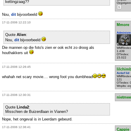
kettingzaag??
Oegstgees
S
Nou,
dit
bijvoorbeeld
17-11-2006 12:22:10
Mmore
Administr
Quote
Alien
:
Nou,
dit
bijvoorbeeld
Die mannen op die foto's zien er ook echt zo droog als
WMRindex
1.439
houthakkers uit
OTindex:
15.022
17-11-2006 12:26:45
lilchim
Actief lid
whahah net scary movie.... wrong foot you dumbhead
WMRindex
121
OTindex: 
Wnplts: e
17-11-2006 12:30:31
nietmee
Quote
Linda2
:
Misschien de Buizerdlaan in Vianen?
Nope, het ongeval is in Leerdam gebeurd.
17-11-2006 12:36:41
Cappie