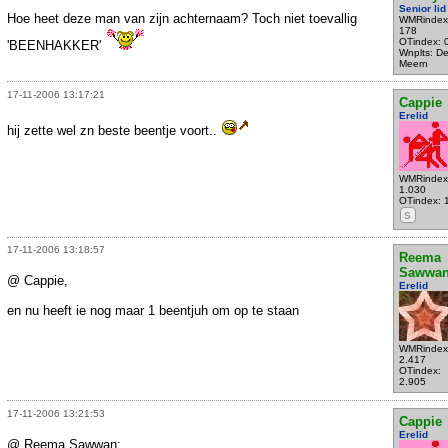
Senior lid
Hoe heet deze man van zijn achternaam? Toch niet toevallig
WMRindex
178
OTindex: 
'BEENHAKKER'
Wnplts: D
Meern
17-11-2006 13:17:21
Cappie
Erelid
hij zette wel zn beste beentje voort..
WMRindex
1.030
OTindex: 
S
17-11-2006 13:18:57
Reema
Sawwa
@ Cappie,
Erelid
en nu heeft ie nog maar 1 beentjuh om op te staan
WMRindex
2.417
OTindex:
2.905
17-11-2006 13:21:53
Cappie
Erelid
@ Reema Sawwan: