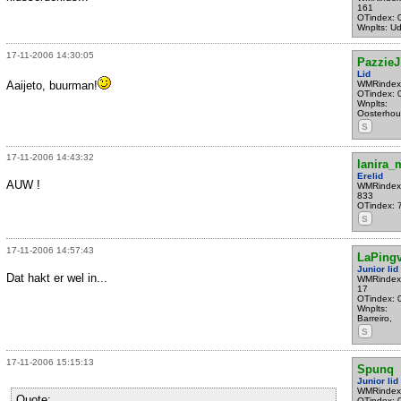
161
OTindex: 
Wnplts: U
17-11-2006 14:30:05
PazzieJ
Lid
Aaijeto, buurman!
WMRindex
OTindex: 
Wnplts:
Oosterhou
S
17-11-2006 14:43:32
lanira
Erelid
AUW !
WMRindex
833
OTindex: 
S
17-11-2006 14:57:43
LaPing
Junior lid
Dat hakt er wel in...
WMRindex
17
OTindex: 
Wnplts:
Barreiro,
S
17-11-2006 15:15:13
Spunq
Junior lid
WMRindex
Quote:
OTindex: 