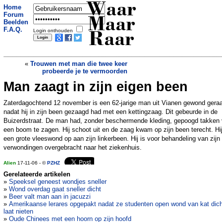
Waar
Home
Forum
Maar
Beelden
F.A.Q.
Login onthouden
Raar
«
Trouwen met man die twee keer
probeerde je te vermoorden
Man zaagt in zijn eigen been
Kind geschorst omdat hij juf wilde
omhelzen
»
Zaterdagochtend 12 november is een 62-jarige man uit Vianen gewond gera
nadat hij in zijn been gezaagd had met een kettingzaag. Dit gebeurde in de
Buizerdstraat. De man had, zonder beschermende kleding, gepoogd takken
een boom te zagen. Hij schoot uit en de zaag kwam op zijn been terecht. Hij
een grote vleeswond op aan zijn linkerbeen. Hij is voor behandeling van zijn
verwondingen overgebracht naar het ziekenhuis.
Alien
17-11-06 - ©
PZHZ
Gerelateerde artikelen
»
Speeksel geneest wondjes sneller
»
Wond overdag gaat sneller dicht
»
Beer valt man aan in jacuzzi
»
Amerikaanse lerares opgepakt nadat ze studenten open wond van kat dich
laat nieten
»
Oude Chinees met een hoorn op zijn hoofd