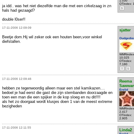
1.030
OTindex: 
ja idd.. was het niet diezelfde man die met een cirkelzaag in zn
S
hals had gezaagd?
double l0ser!!
17-11-2006 12:09:09
sjatter
Beetje dom.Hij wil zeker ook een houten been,voor winkel
Oudgedie
diefstallen.
WMRindex
10.025
OTindex:
7.180
T
S
17-11-2006 12:09:46
Reema
Sawwa
hebben ze tegenwoordig alleen maar een stel kamikazen....
Erelid
bedoel je had eerst die gast die zijn stembanden doorzaagde en
toen een man die een spijker in de kop sloeg en nu dit!!!!
als het zo doorgaat wordt klusjes doen 1 van de meest extreme
bezigheden
WMRindex
2.417
OTindex:
2.905
17-11-2006 12:11:55
Linda2
Erelid