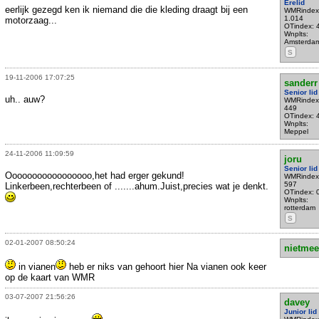
Erelid
eerlijk gezegd ken ik niemand die die kleding draagt bij een
WMRindex
1.014
motorzaag...
OTindex: 
Wnplts:
Amsterda
S
19-11-2006 17:07:25
sanderr
Senior lid
uh.. auw?
WMRindex
449
OTindex: 
Wnplts:
Meppel
24-11-2006 11:09:59
joru
Senior lid
Ooooooooooooooooo,het had erger gekund!
WMRindex
597
Linkerbeen,rechterbeen of .......ahum.Juist,precies wat je denkt.
OTindex: 
Wnplts:
rotterdam
S
02-01-2007 08:50:24
nietmee
in vianen
heb er niks van gehoort hier Na vianen ook keer
op de kaart van WMR
03-07-2007 21:56:26
davey
Junior lid