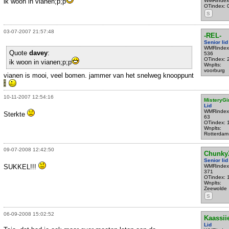
ik woon in vianen;p;p
WMRindex
OTindex: 
S
03-07-2007 21:57:48
-REL-
Senior lid
WMRindex
Quote
davey
:
536
OTindex: 
ik woon in vianen;p;p
Wnplts:
voorburg
vianen is mooi, veel bomen. jammer van het snelweg knooppunt
10-11-2007 12:54:16
MisteryGi
Lid
WMRindex
Sterkte
63
OTindex: 
Wnplts:
Rotterdam
09-07-2008 12:42:50
Chunky
Senior lid
SUKKEL!!!
WMRindex
371
OTindex: 
Wnplts:
Zeewolde
S
06-09-2008 15:02:52
Kaassii
Lid