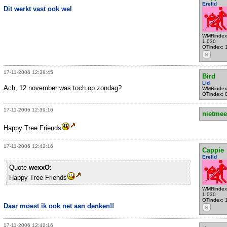
Erelid
Dit werkt vast ook wel
WMRindex
1.030
OTindex: 
S
17-11-2006 12:38:45
Bird
Lid
Ach, 12 november was toch op zondag?
WMRindex
OTindex: 
17-11-2006 12:39:16
nietmee
Happy Tree Friends
17-11-2006 12:42:16
Cappie
Erelid
Quote
wexxO
:
Happy Tree Friends
WMRindex
1.030
OTindex: 
Daar moest ik ook net aan denken!!
S
17-11-2006 12:42:16