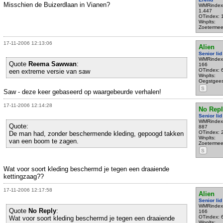
Misschien de Buizerdlaan in Vianen?
WMRindex
1.447
OTindex: 
Wnplts:
Zoetermee
17-11-2006 12:13:06
Alien
Senior lid
WMRindex
Quote
Reema Sawwan
:
166
OTindex: 
een extreme versie van saw
Wnplts:
Oegstgees
S
Saw - deze keer gebaseerd op waargebeurde verhalen!
17-11-2006 12:14:28
No Repl
Senior lid
WMRindex
Quote:
887
OTindex: 
De man had, zonder beschermende kleding, gepoogd takken
Wnplts:
van een boom te zagen.
Zoetermee
S
Wat voor soort kleding beschermd je tegen een draaiende
kettingzaag??
17-11-2006 12:17:58
Alien
Senior lid
WMRindex
Quote
No Reply
:
166
OTindex: 
Wat voor soort kleding beschermd je tegen een draaiende
Wnplts: