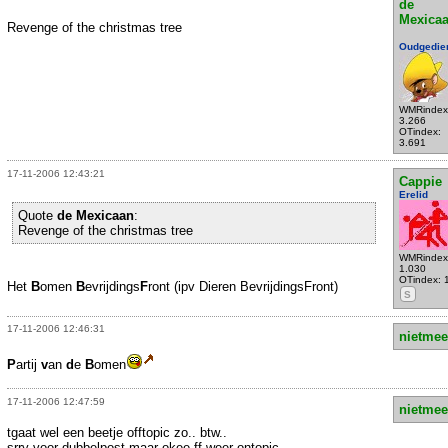
de
Mexica
Revenge of the christmas tree
Oudgedie
WMRindex
3.266
OTindex:
3.691
17-11-2006 12:43:21
Cappie
Erelid
Quote
de Mexicaan
:
Revenge of the christmas tree
WMRindex
1.030
OTindex: 
Het
B
omen
B
evrijdings
F
ront (ipv Dieren BevrijdingsFront)
S
17-11-2006 12:46:31
nietmee
P
artij
v
an
d
e
B
omen
17-11-2006 12:47:59
nietmee
tgaat wel een beetje offtopic zo.. btw..
srry voor dubbelpost maar okee ff weer ontopic..