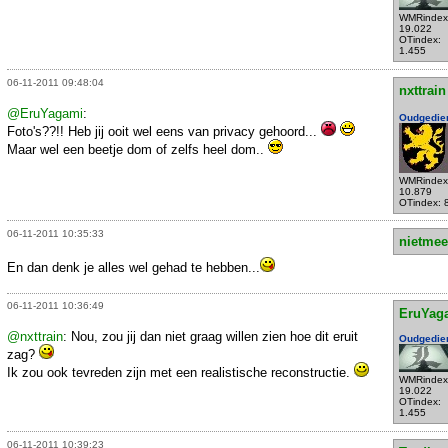
WMRindex
19.022
OTindex:
1.455
06-11-2011 09:48:04
nxttrain
@EruYagami
:
Oudgedie
Foto's??!! Heb jij ooit wel eens van privacy gehoord...
Maar wel een beetje dom of zelfs heel dom..
WMRindex
10.879
OTindex: 
06-11-2011 10:35:33
nietmee
En dan denk je alles wel gehad te hebben...
06-11-2011 10:36:49
EruYag
@nxttrain
: Nou, zou jij dan niet graag willen zien hoe dit eruit
Oudgedie
zag?
Ik zou ook tevreden zijn met een realistische reconstructie.
WMRindex
19.022
OTindex:
1.455
06-11-2011 10:39:23