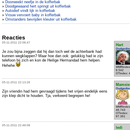
»
Doorweekt neefje in de kofferbak
»
Doodgewaand hert springt uit kofferbak
»
Autodief vindt lijk in kofferbak
»
Vrouw vervoert baby in kofferbak
»
Omstanders bevrijden kleuter uit kofferbak
Reacties
05-11-2011 22:08:47
Hart
Oudgedie
Je zou bijna zeggen dat hij dan toch wel de achterbank had
kunnen wegklappen? Maar hoe dan ook: gelukkig had ie zijn
telefoon bij zich en kon de Heilige Hermandad hem helpen.
Hehehe.
WMRindex
8.542
OTindex: 
05-11-2011 22:13:26
Mamsie
Oudgedie
Zijn vriendin had hem gevraagd tijdens het vrijen eindelijk eens
zijn klep dicht te houden. Tja, verkeerd begrepen he!
WMRindex
46.743
OTindex:
97.361
05-11-2011 22:49:08
ledi