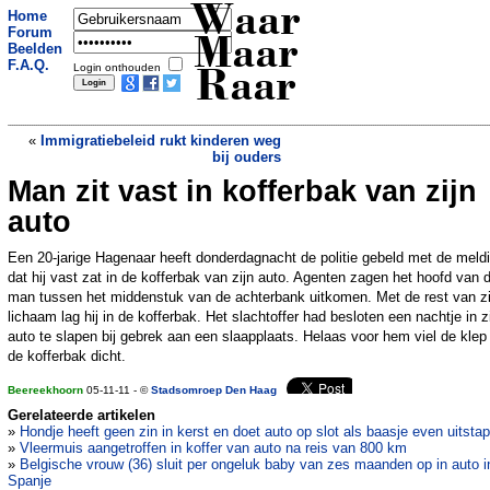
Waar
Home
Forum
Maar
Beelden
F.A.Q.
Login onthouden
Raar
«
Immigratiebeleid rukt kinderen weg
bij ouders
Man zit vast in kofferbak van zijn
In levensgevaar na te harde seks
»
auto
Een 20-jarige Hagenaar heeft donderdagnacht de politie gebeld met de meld
dat hij vast zat in de kofferbak van zijn auto. Agenten zagen het hoofd van 
man tussen het middenstuk van de achterbank uitkomen. Met de rest van zi
lichaam lag hij in de kofferbak. Het slachtoffer had besloten een nachtje in z
auto te slapen bij gebrek aan een slaapplaats. Helaas voor hem viel de klep
de kofferbak dicht.
Beereekhoorn
05-11-11 - ©
Stadsomroep Den Haag
Gerelateerde artikelen
»
Hondje heeft geen zin in kerst en doet auto op slot als baasje even uitstap
»
Vleermuis aangetroffen in koffer van auto na reis van 800 km
»
Belgische vrouw (36) sluit per ongeluk baby van zes maanden op in auto i
Spanje