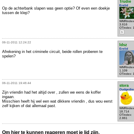
Trudie
Erelid
Op de achterbank slapen was geen optie? Of even een doekje
tussen de klep?
WMRindex
3.616
OTindex: 
S
06-11-2011 12:24:22
Idsz
Erelid
Afrekening in het criminele circuit, beide rollen proberen te
spelen?
WMRindex
1.109
OTindex: 
06-11-2011 19:46:44
stora
Oudgedie
Zijn vriendin had het altijd over , zullen we eens de koffer
ingaan.
Misschien heeft hij wel een wat dikkere vriendin , dus wou eerst
zelf kijken of dat allemaal past.
WMRindex
18.714
OTindex:
2.861
Om hier te kunnen reageren moet je lid zijn.