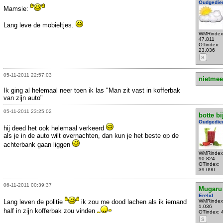
Oudgedie
Mamsie:
Lang leve de mobieltjes.
WMRindex
47.811
OTindex:
23.036
S
05-11-2011 22:57:03
nietmee
Ik ging al helemaal neer toen ik las "Man zit vast in kofferbak
van zijn auto"
05-11-2011 23:25:02
botte bi
Oudgedie
hij deed het ook helemaal verkeerd
als je in de auto wilt overnachten, dan kun je het beste op de
achterbank gaan liggen
WMRindex
90.824
OTindex:
39.090
06-11-2011 00:39:37
Mugaru
Erelid
Lang leven de politie
ik zou me dood lachen als ik iemand
WMRindex
1.036
half in zijn kofferbak zou vinden
OTindex: 
S