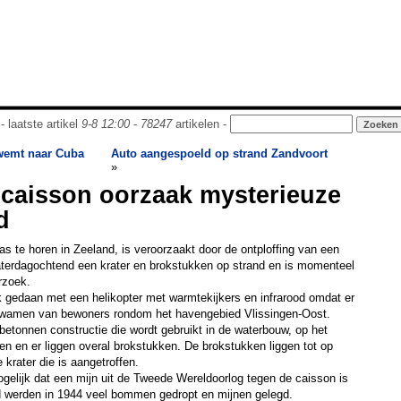
- laatste artikel
9-8 12:00
-
78247
artikelen -
wemt naar Cuba
Auto aangespoeld op strand Zandvoort
»
 caisson oorzaak mysterieuze
d
as te horen in Zeeland, is veroorzaakt door de ontploffing van een
zaterdagochtend een krater en brokstukken op strand en is momenteel
rzoek.
gedaan met een helikopter met warmtekijkers en infrarood omdat er
 kwamen van bewoners rondom het havengebied Vlissingen-Oost.
etonnen constructie die wordt gebruikt in de waterbouw, op het
en en er liggen overal brokstukken. De brokstukken liggen tot op
krater die is aangetroffen.
mogelijk dat een mijn uit de Tweede Wereldoorlog tegen de caisson is
 werden in 1944 veel bommen gedropt en mijnen gelegd.