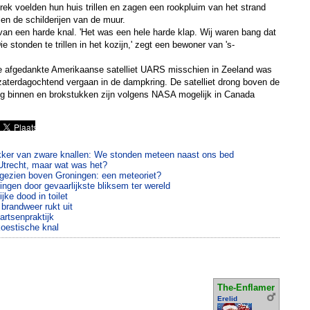
rek voelden hun huis trillen en zagen een rookpluim van het strand
len de schilderijen van de muur.
an een harde knal. 'Het was een hele harde klap. Wij waren bang dat
e stonden te trillen in het kozijn,' zegt een bewoner van 's-
e afgedankte Amerikaanse satelliet UARS misschien in Zeeland was
zaterdagochtend vergaan in de dampkring. De satelliet drong boven de
 binnen en brokstukken zijn volgens NASA mogelijk in Canada
kker van zware knallen: We stonden meteen naast ons bed
Utrecht, maar wat was het?
 gezien boven Groningen: een meteoriet?
ngen door gevaarlijkste bliksem ter wereld
ke dood in toilet
 brandweer rukt uit
sartsenpraktijk
akoestische knal
The-Enflamer
Erelid