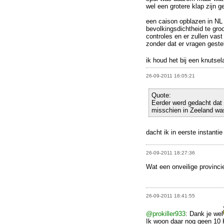
wel een grotere klap zijn 
een caison opblazen in NL 
bevolkingsdichtheid te gro
controles en er zullen vast
zonder dat er vragen geste
ik houd het bij een knutse
26-09-2011 16:05:21
Quote:
Eerder werd gedacht dat
misschien in Zeeland was
dacht ik in eerste instanti
26-09-2011 18:27:36
Wat een onveilige provincie
26-09-2011 18:41:55
@prokiller933
: Dank je wel
Ik woon daar nog geen 10