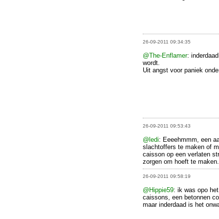
26-09-2011 09:34:35
@The-Enflamer
: inderdaad
wordt.
Uit angst voor paniek ond
26-09-2011 09:53:43
@ledi
: Eeeehmmm, een aan
slachtoffers te maken of m
caisson op een verlaten str
zorgen om hoeft te maken.
26-09-2011 09:58:19
@Hippie59
: ik was opo he
caissons, een betonnen con
maar inderdaad is het onwaa