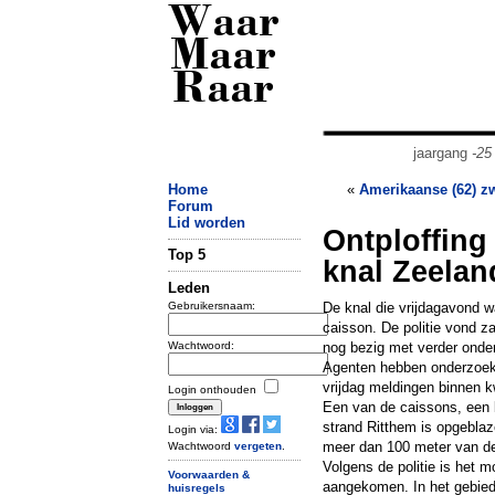
Waar
Maar
Raar
jaargang
-25
Home
«
Amerikaanse (62) z
Forum
Lid worden
Ontploffing
Top 5
knal Zeelan
Leden
Gebruikersnaam:
De knal die vrijdagavond w
caisson. De politie vond 
Wachtwoord:
nog bezig met verder onde
Agenten hebben onderzoek 
vrijdag meldingen binnen
Login onthouden
Een van de caissons, een b
strand Ritthem is opgeblaz
Login via:
meer dan 100 meter van de 
Wachtwoord
vergeten
.
Volgens de politie is het 
Voorwaarden &
aangekomen. In het gebied
huisregels