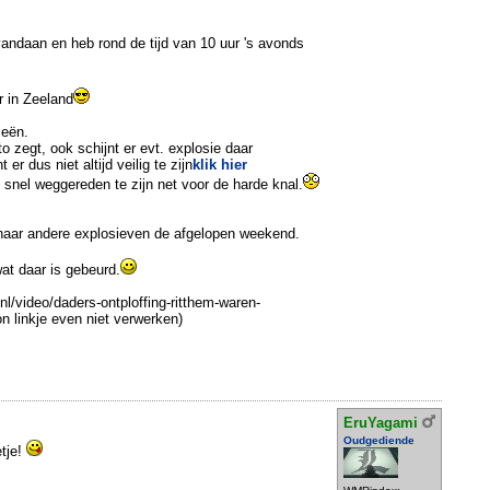
vandaan en heb rond de tijd van 10 uur 's avonds
r in Zeeland
ieën.
 zegt, ook schijnt er evt. explosie daar
 er dus niet altijd veilig te zijn
klik hier
 snel weggereden te zijn net voor de harde knal.
aar andere explosieven de afgelopen weekend.
at daar is gebeurd.
l/video/daders-ontploffing-ritthem-waren-
 linkje even niet verwerken)
EruYagami
Oudgediende
tje!