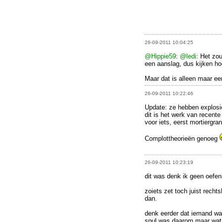
26-09-2011 10:04:25
@Hippie59
:
@ledi
: Het zo
een aanslag, dus kijken ho
Maar dat is alleen maar een
26-09-2011 10:22:46
Update: ze hebben explosi
dit is het werk van recente
voor iets, eerst mortiergr
Complottheorieën genoeg
26-09-2011 10:23:19
dit was denk ik geen oefen
zoiets zet toch juist recht
dan.
denk eerder dat iemand wat
spul was daarom maar wat i