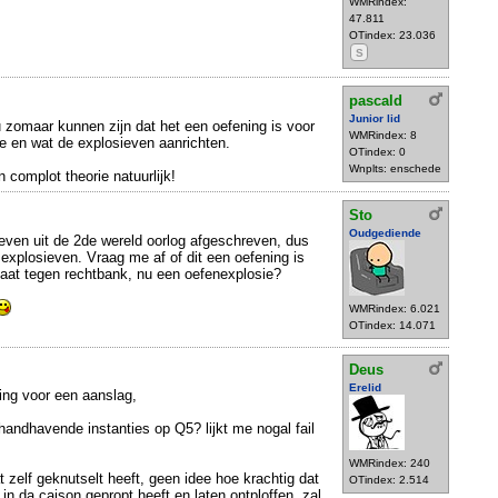
WMRindex:
47.811
OTindex: 23.036
S
pascald
Junior lid
u zomaar kunnen zijn dat het een oefening is voor
WMRindex: 8
e en wat de explosieven aanrichten.
OTindex: 0
Wnplts: enschede
 complot theorie natuurlijk!
Sto
Oudgediende
even uit de 2de wereld oorlog afgeschreven, dus
 explosieven. Vraag me af of dit een oefening is
anaat tegen rechtbank, nu een oefenexplosie?
WMRindex: 6.021
OTindex: 14.071
Deus
Erelid
ing voor een aanslag,
shandhavende instanties op Q5? lijkt me nogal fail
WMRindex: 240
 zelf geknutselt heeft, geen idee hoe krachtig dat
OTindex: 2.514
n da caison gepropt heeft en laten ontploffen. zal