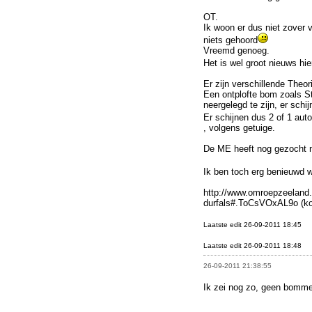
OT.
Ik woon er dus niet zover 
niets gehoord
Vreemd genoeg.
Het is wel groot nieuws hie
Er zijn verschillende Theor
Een ontplofte bom zoals Sto
neergelegd te zijn, er schijnt
Er schijnen dus 2 of 1 auto
, volgens getuige.
De ME heeft nog gezocht n
Ik ben toch erg benieuwd w
http://www.omroepzeeland.n
durfals#.ToCsVOxAL9o (kon
Laatste edit 26-09-2011 18:45
Laatste edit 26-09-2011 18:48
26-09-2011 21:38:55
Ik zei nog zo, geen bomme