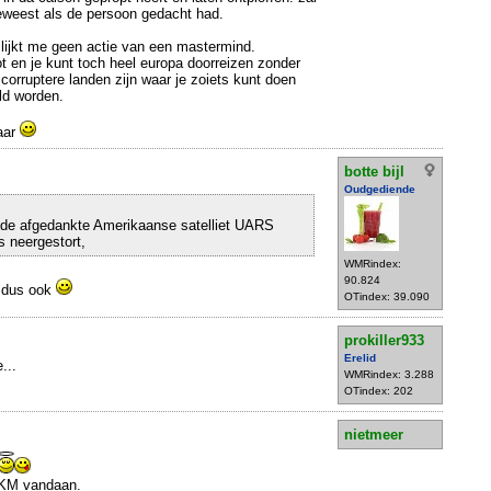
geweest als de persoon gedacht had.
lijkt me geen actie van een mastermind.
ot en je kunt toch heel europa doorreizen zonder
 corruptere landen zijn waar je zoiets kunt doen
ld worden.
laar
botte bijl
Oudgediende
 de afgedankte Amerikaanse satelliet UARS
 neergestort,
WMRindex:
90.824
e dus ook
OTindex: 39.090
prokiller933
Erelid
...
WMRindex: 3.288
OTindex: 202
nietmeer
 KM vandaan.