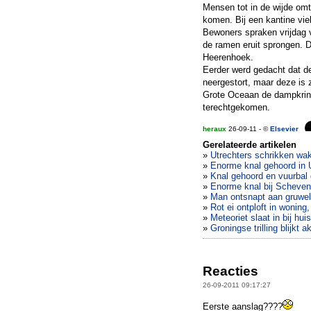
Mensen tot in de wijde omt
komen. Bij een kantine vie
Bewoners spraken vrijdag v
de ramen eruit sprongen. Di
Heerenhoek.
Eerder werd gedacht dat d
neergestort, maar deze is 
Grote Oceaan de dampkring
terechtgekomen.
heraux
26-09-11 - ©
Elsevier
Gerelateerde artikelen
»
Utrechters schrikken wa
»
Enorme knal gehoord in 
»
Knal gehoord en vuurbal
»
Enorme knal bij Scheveni
»
Man ontsnapt aan gruwelij
»
Rot ei ontploft in woning,
»
Meteoriet slaat in bij hui
»
Groningse trilling blijkt 
Reacties
26-09-2011 09:17:27
Eerste aanslag????